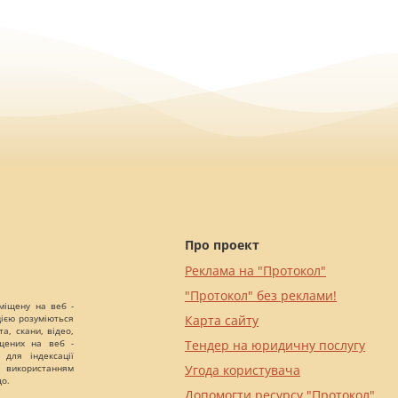
Про проект
Реклама на "Протокол"
"Протокол" без реклами!
міщену на веб -
цією розуміються
Карта сайту
а, скани, відео,
іщених на веб -
Тендер на юридичну послугу
 для індексації
 використанням
Угода користувача
що.
Допомогти ресурсу "Протокол"