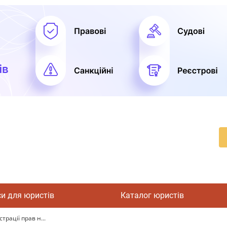
си для юристів
Каталог юристів
трації прав н...