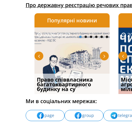
Про державну реєстрацію речових прав
Популярні новини
2026-08-07
2026-08-03
2026-
20
р, але
Право співвласника
ФУНДАМЕНТАЛЬНА
Якщо с
Міс
илася: як
багатоквартирного
ПРОБЛЕМА «СУДОВОЇ
відшк
агр
будинку на су
ПРАКТИКИ», АБО ПР
наявні
міл
Ми в соціальних мережах:
page
group
telegr