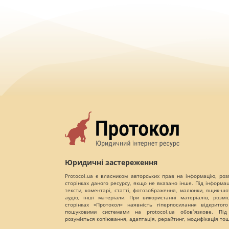
Юридичні застереження
Protocol.ua є власником авторських прав на інформацію, роз
сторінках даного ресурсу, якщо не вказано інше. Під інформа
тексти, коментарі, статті, фотозображення, малюнки, ящик-шот
аудіо, інші матеріали. При використанні матеріалів, розм
сторінках «Протокол» наявність гіперпосилання відкритого
пошуковими системами на protocol.ua обов`язкове. Під
розуміється копіювання, адаптація, рерайтинг, модифікація то