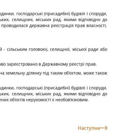
динки, господарські (присадибні) будівлі і споруди,
ьких, селищних, міських рад, якими відповідно до
е проводилася державна реєстрація прав власності,
 - сільським головою), селищної, міської ради або
раво зареєстровано в Державному реєстрі прав.
на земельну ділянку під таким об’єктом, може також
динки, господарські (присадибні) будівлі і споруди,
ьких, селищних, міських рад, якими відповідно до
их об’єктів нерухомості є необов’язковим.
Наступна