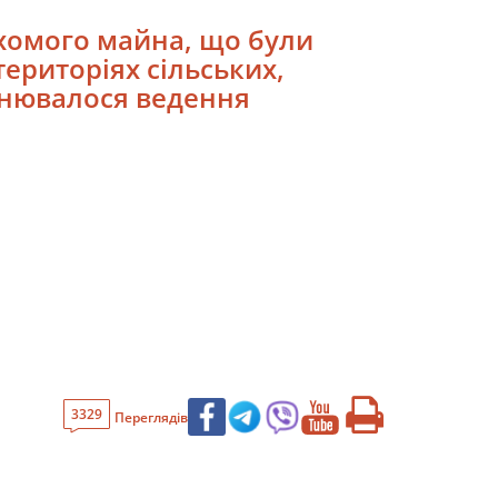
ухомого майна, що були
територіях сільських,
снювалося ведення
3329
Переглядів