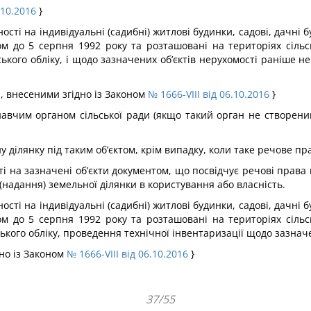
.10.2016
}
сті на індивідуальні (садибні) житлові будинки, садові, дачні бу
м до 5 серпня 1992 року та розташовані на територіях сільс
кого обліку, і щодо зазначених об’єктів нерухомості раніше н
, внесеними згідно із Законом
№ 1666-VIII від 06.10.2016
}
навчим органом сільської ради (якщо такий орган не створений
у ділянку під таким об’єктом, крім випадку, коли таке речове п
і на зазначені об’єкти документом, що посвідчує речові права 
надання) земельної ділянки в користування або власність.
сті на індивідуальні (садибні) житлові будинки, садові, дачні бу
м до 5 серпня 1992 року та розташовані на територіях сільс
ого обліку, проведення технічної інвентаризації щодо зазначен
дно із Законом
№ 1666-VIII від 06.10.2016
}
37/55