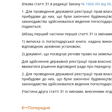
{Назва статті 31 в редакції Закону
№ 1666-VIII від 06
1. Для проведення державної реєстрації прав власно
прибудови до них, що були закінчені будівництво
законодавства здійснювалося ведення погосподарсь
подаються:
{Абзац перший частини першої статті 31 із змінами
1) виписка із погосподарської книги, надана вико
відповідною архівною установою;
2) документ, що посвідчує речове право на земельн
Для здійснення державної реєстрації прав власност
вважатися рішення відповідної ради про передачу (
2. Для проведення державної реєстрації прав власно
прибудови до них, що були закінчені будівництво
законодавства здійснювалося ведення погосподарськ
{Частина друга статті 31 із змінами, внесеними згі
Попередня