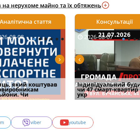
 на нерухоме майно та їх обтяжень
Аналітична стаття
Консультації
08-06
26-08-08
2026-05-25
2026-08-06
2026-08-07
2026-08-07
2026-07-30
уд встановив для
яць, який коштував
Штраф ТЦК при зміні
Документи, на яких не
Огляд практики ВС від
Індивідуальний буд
Восьмий ААС фак
одування шкоди
овиробникам
місця проживання:
проставляється
Ростислава Кравця, що
чи 47 смарт-квартир
підтвердив, що 
с
ьйони. Чи
розбір судов
апостиль: пер
опублі
укр
може скас
am
viber
youtube