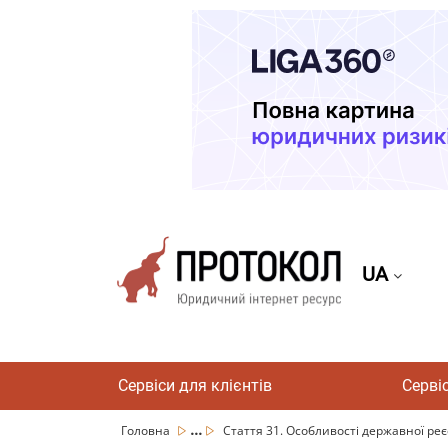
UA
Сервіси для клієнтів
Серві
...
Головна
Стаття 31. Особливості державної реєс