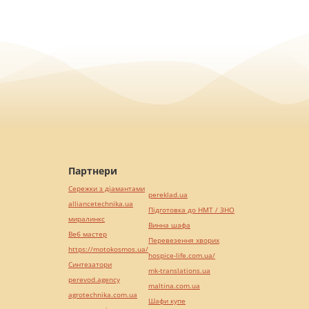
Партнери
Сережки з діамантами
pereklad.ua
alliancetechnika.ua
Підготовка до НМТ / ЗНО
миралинкс
Винна шафа
Веб мастер
Перевезення хворих
https://motokosmos.ua/
hospice-life.com.ua/
Синтезатори
mk-translations.ua
perevod.agency
maltina.com.ua
agrotechnika.com.ua
Шафи купе