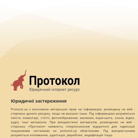
Юридичні застереження
Protocol.ua є власником авторських прав на інформацію, розміщену на веб -
сторінках даного ресурсу, якщо не вказано інше. Під інформацією розуміються
тексти, коментарі, статті, фотозображення, малюнки, ящик-шота, скани, відео,
аудіо, інші матеріали. При використанні матеріалів, розміщених на веб -
сторінках «Протокол» наявність гіперпосилання відкритого для індексації
пошуковими системами на protocol.ua обов`язкове. Під використанням
розуміється копіювання, адаптація, рерайтинг, модифікація тощо.