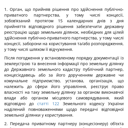
1. Орган, що прийняв рішення про здійснення публічно-
приватного партнерства, у тому числі концесії,
зобов’язаний протягом 15 календарних днів з дня
прийняття відповідного рішення забезпечити державну
реєстрацію щодо земельних ділянок, необхідних для цілей
здійснення публічно-приватного партнерства, у тому числі
концесії, заборони на користування та/або розпорядження,
у тому числі шляхом її відчуження.
Після погодження у встановленому порядку документації із
землеустрою та внесення інформації про земельну ділянку
до Державного земельного кадастру публічний партнер,
концесієдавець або за його дорученням державне чи
комунальне підприємство, установа, організація, що
належить до сфери його управління, реєструє право
власності на таку земельну ділянку за органом виконавчої
влади або органом місцевого самоврядування, який
відповідно до
статті 122
Земельного кодексу України
наділений повноваженнями щодо передачі відповідної
земельної ділянки у користування.
2. Передача приватному партнеру (концесіонеру) об’єкта