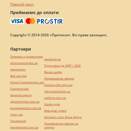
Повний текст
Приймаємо до оплати
Copyright © 2014-2026 «Протокол». Всі права захищені.
Партнери
Сережки з діамантами
pereklad.ua
alliancetechnika.ua
Підготовка до НМТ / ЗНО
миралинкс
Винна шафа
Веб мастер
Перевезення хворих
https://motokosmos.ua/
hospice-life.com.ua/
Синтезатори
mk-translations.ua
perevod.agency
maltina.com.ua
agrotechnika.com.ua
Шафи купе
europeservice.com.ua
Брендові сумки
текст юа
Натяжні стелі Nova Stelya
Посилання
Перевезення хворих за
kievperevod.com.ua
кордон