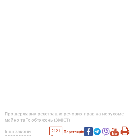
Про державну реєстрацію речових прав на нерухоме
майно та їх обтяжень (ЗМІСТ)
2121
Інші закони
Переглядів