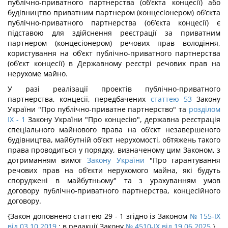
публічно-приватного партнерства (об’єкта концесії) або
будівництво приватним партнером (концесіонером) об’єкта
публічно-приватного партнерства (об’єкта концесії) є
підставою для здійснення реєстрації за приватним
партнером (концесіонером) речових прав володіння,
користування на об’єкт публічно-приватного партнерства
(об’єкт концесії) в Державному реєстрі речових прав на
нерухоме майно.
У разі реалізації проектів публічно-приватного
партнерства, концесії, передбачених
статтею 53
Закону
України "Про публічно-приватне партнерство" та
розділом
IX
- 1
Закону України "Про концесію", державна реєстрація
спеціального майнового права на об’єкт незавершеного
будівництва, майбутній об’єкт нерухомості, обтяжень такого
права проводиться у порядку, визначеному цим Законом, з
дотриманням вимог
Закону України
"Про гарантування
речових прав на об’єкти нерухомого майна, які будуть
споруджені в майбутньому" та з урахуванням умов
договору публічно-приватного партнерства, концесійного
договору.
{Закон доповнено статтею 29 - 1 згідно із Законом
№ 155-IX
від 03.10.2019
; в редакції Закону
№ 4510-IX від 19.06.2025
}