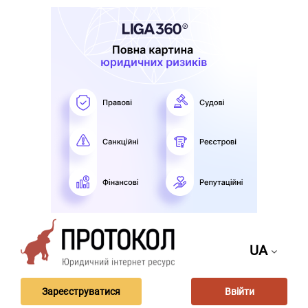
UA
Зареєструватися
Ввійти