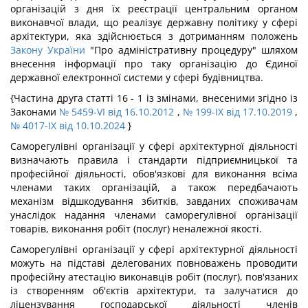
організацій з дня їх реєстрації центральним органом
виконавчої влади, що реалізує державну політику у сфері
архітектури, яка здійснюється з дотриманням положень
Закону України
"Про адміністративну процедуру" шляхом
внесення інформації про таку організацію до Єдиної
державної електронної системи у сфері будівництва.
{Частина друга статті 16 - 1 із змінами, внесеними згідно із
Законами
№ 5459-VI від 16.10.2012
,
№ 199-IX від 17.10.2019
,
№ 4017-IX від 10.10.2024
}
Саморегулівні організації у сфері архітектурної діяльності
визначають правила і стандарти підприємницької та
професійної діяльності, обов'язкові для виконання всіма
членами таких організацій, а також передбачають
механізм відшкодування збитків, завданих споживачам
унаслідок надання членами саморегулівної організації
товарів, виконання робіт (послуг) неналежної якості.
Саморегулівні організації у сфері архітектурної діяльності
можуть на підставі делегованих повноважень проводити
професійну атестацію виконавців робіт (послуг), пов'язаних
із створенням об'єктів архітектури, та залучатися до
ліцензування господарської діяльності членів