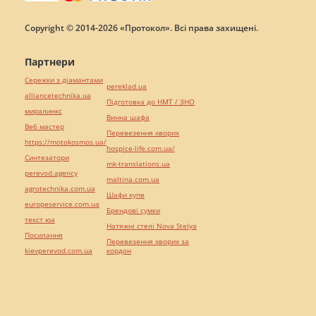
Copyright © 2014-2026 «Протокол». Всі права захищені.
Партнери
Сережки з діамантами
pereklad.ua
alliancetechnika.ua
Підготовка до НМТ / ЗНО
миралинкс
Винна шафа
Веб мастер
Перевезення хворих
https://motokosmos.ua/
hospice-life.com.ua/
Синтезатори
mk-translations.ua
perevod.agency
maltina.com.ua
agrotechnika.com.ua
Шафи купе
europeservice.com.ua
Брендові сумки
текст юа
Натяжні стелі Nova Stelya
Посилання
Перевезення хворих за
kievperevod.com.ua
кордон