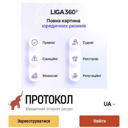
UA
Зареєструватися
Ввійти