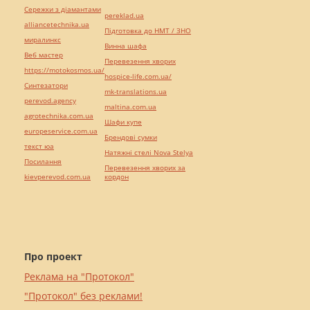
Сережки з діамантами
pereklad.ua
alliancetechnika.ua
Підготовка до НМТ / ЗНО
миралинкс
Винна шафа
Веб мастер
Перевезення хворих
https://motokosmos.ua/
hospice-life.com.ua/
Синтезатори
mk-translations.ua
perevod.agency
maltina.com.ua
agrotechnika.com.ua
Шафи купе
europeservice.com.ua
Брендові сумки
текст юа
Натяжні стелі Nova Stelya
Посилання
Перевезення хворих за
kievperevod.com.ua
кордон
Про проект
Реклама на "Протокол"
"Протокол" без реклами!