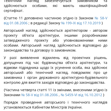
Технічний нагляд забезпечується замовником та
здійснюється особами, які мають кваліфікаційний
сертифікат.
{Статтю 11 доповнено частиною згідно із Законом
№ 58-V
від 01.08.2006
; в редакції Закону
№ 199-IX від 17.10.2019
}
Авторський нагляд здійснюється архітектором - автором
проекту об'єкта архітектури, іншими розробниками
затвердженого проекту або уповноваженими ними
особами. Авторський нагляд здійснюється відповідно до
законодавства та договору із замовником.
У разі виявлення відхилень від проектних рішень,
допущених під час будівництва об'єкта архітектури, та
відмови підрядника щодо їх усунення особа, яка здійснює
авторський або технічний нагляд, повідомляє про це
замовника і орган державного архітектурно-будівельного
контролю для вжиття заходів відповідно до законодавства.
{Частина четверта статті 11 із змінами, внесеними згідно із
Законами
№ 58-V від 01.08.2006
,
№ 5459-VI від 16.10.2012
}
Порядок проведення авторського і технічного наглядів
установлюється Кабінетом Міністрів України.