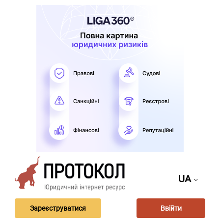
UA
Зареєструватися
Ввійти