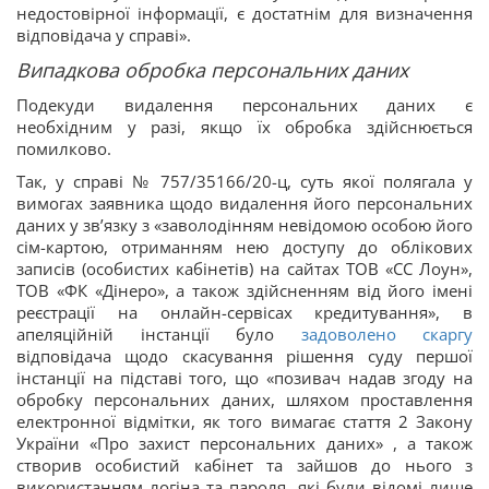
недостовірної інформації, є достатнім для визначення
відповідача у справі».
Випадкова обробка персональних даних
Подекуди видалення персональних даних є
необхідним у разі, якщо їх обробка здійснюється
помилково.
Так, у справі № 757/35166/20-ц, суть якої полягала у
вимогах заявника щодо видалення його персональних
даних у зв’язку з «заволодінням невідомою особою його
сім-картою, отриманням нею доступу до облікових
записів (особистих кабінетів) на сайтах ТОВ «СС Лоун»,
ТОВ «ФК «Дінеро», а також здійсненням від його імені
реєстрації на онлайн-сервісах кредитування», в
апеляційній інстанції було
задоволено скаргу
відповідача щодо скасування рішення суду першої
інстанції на підставі того, що «позивач надав згоду на
обробку персональних даних, шляхом проставлення
електронної відмітки, як того вимагає стаття 2 Закону
України «Про захист персональних даних» , а також
створив особистий кабінет та зайшов до нього з
використанням логіна та пароля, які були відомі лише