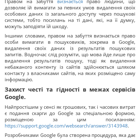
Правом на забуття
визнається
право людини, що
дозволяє їй вимагати за певних умов видалення своїх
особових даних із загального доступу через пошукові
системи, тобто посилань на ті дані, які, на її думку,
можуть заподіяти їй шкоду.
Іншими словами, правом на забуття визнається право
особи вимагати в пошуковиків, зокрема в Google,
видалення своїх даних із результатів пошукових
запитів. Водночас слід розуміти, що мова йде лише про
видалення результатів пошуку, тоді як видалення
небажаного контенту із сайтів здійснюється шляхом
контакту з власниками сайтів, на яких розміщено саму
інформацію.
Захист честі та гідності в межах сервісів
Google.
Найпростішим у сенсі як грошових, так і часових витрат
є подання скарги до Google за спеціальною формою,
розміщеною за цим посиланням:
https://support.google.com/websearch/answer/3143948
.
Розробниками Google була створена процедура, яка дає