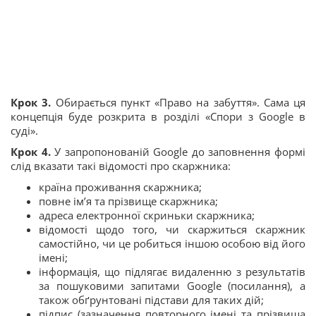
Крок 3.
Обирається пункт «Право на забуття». Сама ця
концепція буде розкрита в розділі «Спори з Google в
суді».
Крок 4.
У запропонованій Google до заповнення формі
слід вказати такі відомості про скаржника:
країна проживання скаржника;
повне ім’я та прізвище скаржника;
адреса електронної скриньки скаржника;
відомості щодо того, чи скаржиться скаржник
самостійно, чи це робиться іншою особою від його
імені;
інформація, що підлягає видаленню з результатів
за пошуковими запитами Google (посилання), а
також обґрунтовані підстави для таких дій;
підпис (зазначення повторного імені та прізвища