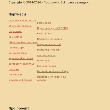
Copyright © 2014-2026 «Протокол». Всі права захищені.
Партнери
Сережки з діамантами
pereklad.ua
alliancetechnika.ua
Підготовка до НМТ / ЗНО
миралинкс
Винна шафа
Веб мастер
Перевезення хворих
https://motokosmos.ua/
hospice-life.com.ua/
Синтезатори
mk-translations.ua
perevod.agency
maltina.com.ua
agrotechnika.com.ua
Шафи купе
europeservice.com.ua
Брендові сумки
текст юа
Натяжні стелі Nova Stelya
Посилання
Перевезення хворих за
kievperevod.com.ua
кордон
Про проект