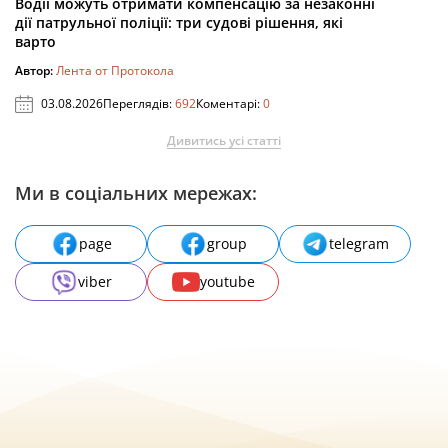
Водії можуть отримати компенсацію за незаконні
дії патрульної поліції: три судові рішення, які
варто
Автор:
Лента от Протокола
03.08.2026
Переглядів:
692
Коментарі:
0
Дивитись усі статті
Ми в соціальних мережах:
page
group
telegram
viber
youtube