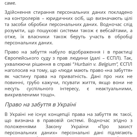
саме.
Здійснення стирання персональних даних покладено
на контролерів – юридичних осіб, що визначають цілі
та засоби обробки персональних даних. Водночас слід
розуміти, що пошукові системи також є вебсайтами, а
отже, їх власники також беруть участь в обробці
персональних даних.
Право на забуття набуло відображення і в практиці
Європейського суду з прав людини (далі – ЄСПЛ). Так,
ухвалюючи рішення в справі “
Hurbain v. Belgium”
, ЄСПЛ
наголосив на тому, що «люди мають право «на забуття»
як частину права на приватність. Дані про них не
повинні, грубо кажучи, псувати життя, якщо вони не
несуть суспільного інтересу, є неактуальними,
викривленими тощо».
Право на забуття в Україні
В Україні не існує концепції права на забуття як такої,
що визнана в правовій системі. Водночас згідно з
положеннями Закону України «Про захист
персональних даних» персональні дані підлягають