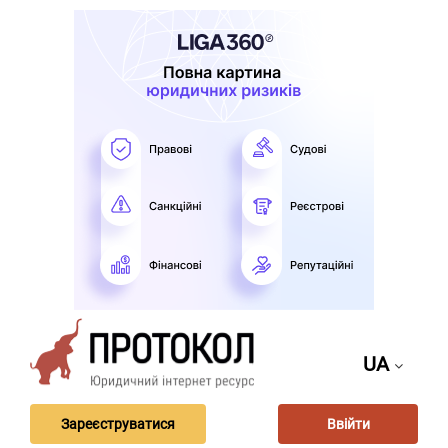
UA
Зареєструватися
Ввійти