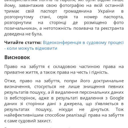
йому, завантажив свою фотографію на якій останній
тримає свій паспорт громадянина України в
розгорнутому стані, серія та номер паспорта,
розгорнутим на сторінці де розміщено фото
позичальника», а нетотожність позивача та реєстранта
доведена не була.
Читайте статтю:
Відеоконференція в судовому процесі
- коли можуть відмовити
Висновок
Право на забуття є складовою частиною права на
приватне життя, а також права на честь і гідність.
Отже, право на забуття, попри його доктринальне
визначення, стосується не лише знищення певних
результатів пошуку, а й видалення персональних даних
із вебсторінок, адже в результаті видалення з Google
даних зі сторінки дані з джерела, що з’являється в
результатах пошуку, нікуди не дінуться. Тож
найефективнішим способом реалізації права на забуття
є саме судовий захист.