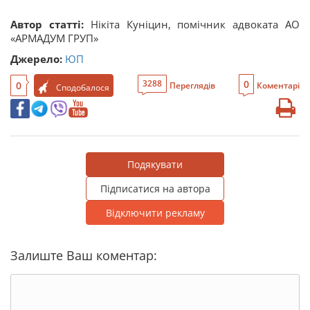
Автор статті:
Нікіта Куніцин, помічник адвоката АО
«АРМАДУМ ГРУП»
Джерело:
ЮП
0
3288
0
Переглядів
Коментарі
Сподобалося
Подякувати
Підписатися на автора
Відключити рекламу
Залиште Ваш коментар: