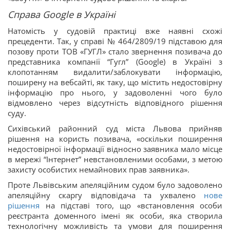
Справа Google в Україні
Натомість у судовій практиці вже наявні схожі
прецеденти. Так, у справі № 464/2809/19 підставою для
позову проти ТОВ «ГУГЛ» стало звернення позивача до
представника компанії “Гугл” (Google) в Україні з
клопотанням видалити/заблокувати інформацію,
поширену на вебсайті, як таку, що містить недостовірну
інформацію про нього, у задоволенні чого було
відмовлено через відсутність відповідного рішення
суду.
Сихівський районний суд міста Львова прийняв
рішення на користь позивача, «оскільки поширення
недостовірної інформації відносно заявника мало місце
в мережі “Інтернет” невстановленими особами, з метою
захисту особистих немайнових прав заявника».
Проте Львівським апеляційним судом було задоволено
апеляційну скаргу відповідача та ухвалено
нове
рішення
на підставі того, що «встановлення особи
реєстранта доменного імені як особи, яка створила
технологічну можливість та умови для поширення