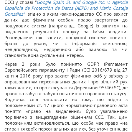
ЄСС) у справі “
Google Spain SL and Google Inc. v. Agencia
Española de Protección de Datos (AEPD) and Mario Costeja
González”
,
згідно з яким «законодавство ЄС про захист
даних дає фізичним особам право звертатися до
пошукових систем (наприклад, Google) із запитом на
видалення результатів пошуку за ім’ям людини.
Розглядаючи такі запити, пошукові системи повинні
брати до уваги, чи є інформація «неточною,
невідповідною, недоречною або зайвою» та чи
становить вона суспільний інтерес».
Через 2 роки було прийнято GDPR (Регламент
Європейського парламенту і Ради (ЄС) 2016/679 від 27
квітня 2016 року про захист фізичних осіб у зв’язку з
опрацюванням персональних даних і про вільний рух
таких даних, та про скасування Директиви 95/46/ЄС), де
право на забуття набуло остаточного правового статусу.
Водночас слід наголосити на тому, що згідно з
положеннями ст. 17 цього нормативно-правового акта
поняття «право на видалення» було узагальнено
порівняно з вищезгаданим рішенням ЄСС. Так, цим
положенням встановлюється, що особа має право «на
стирання своїх персональних даних», без уточнення, де