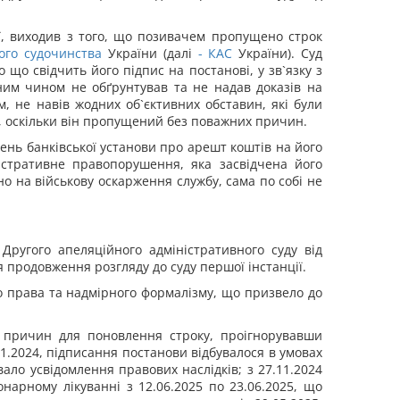
ії, виходив з того, що позивачем пропущено строк
ого судочинства
України (далі
-
КАС
України). Суд
що свідчить його підпис на постанові, у зв`язку з
дним чином не обґрунтував та не надав доказів на
, не навів жодних об`єктивних обставин, які були
у, оскільки він пропущений без поважних причин.
ень банківської установи про арешт коштів на його
стративне правопорушення, яка засвідчена його
но на військову оскарження службу, сама по собі не
Другого апеляційного адміністративного суду від
я продовження розгляду до суду першої інстанції.
 права та надмірного формалізму, що призвело до
х причин для поновлення строку, проігнорувавши
1.2024, підписання постанови відбувалося в умовах
ло усвідомлення правових наслідків; з 27.11.2024
нарному лікуванні з 12.06.2025 по 23.06.2025, що