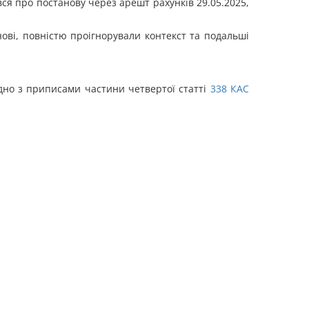
вся про постанову через арешт рахунків 29.05.2025,
ові, повністю проігнорували контекст та подальші
ідно з приписами частини четвертої статті
338
КАС