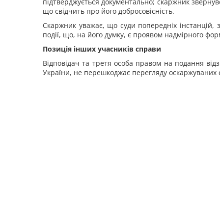
підтверджується документально; скаржник звернувся
що свідчить про його добросовісність.
Скаржник уважає, що суди попередніх інстанцій, 
події, що, на його думку, є проявом надмірного фор
Позиція інших учасників справи
Відповідач та третя особа правом на подання відзи
України, не перешкоджає перегляду оскаржуваних 