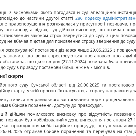
ції, з висновками якого погодився й суд апеляційної інстанц
повідно до частини другої статті
286
Кодексу адміністративн
вне правопорушення розглядалася у присутності позивача, про 
ну постанову, а відтак, суд дійшов висновку, що позивач жо
встановлений законом строк звернутися до суду з цим позовом
 суд не вбачав підстав для поновлення строку звернення до суд
ня оскаржуваної постанови дізнався лише 29.05.2025 з повідомл
д зазначив, що вони спростовуються постановою про адміні
а обставина, що цього ж дня (27.11.2024) позивача було призва
о суду з приводу постанови більш ніж на 7 місяців.
ної скарги
онного суду Сумської області від 26.06.2025 та постановою 
ійну скаргу, у якій просить їх скасувати, а справу направити дл
припустилися неправильного застосування норм процесуального
римав бойове поранення, доступу до правосуддя.
анцій дійшли помилкового висновку про відсутність поважни
: позивач був мобілізований у день винесення постанови 27.1
ід час проходження мобілізаційних процедур, що унеможливлюва
 26.04.2025 отримав бойове поранення та перебував на стаціо