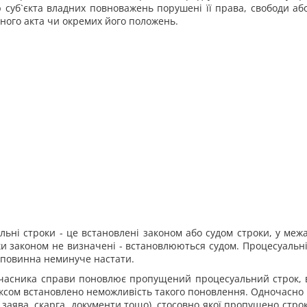
суб`єкта владних повноважень порушені її права, свободи або
ного акта чи окремих його положень.
ьні строки - це встановлені законом або судом строки, у межа
ки законом не визначені - встановлюються судом. Процесуальні
а повинна неминуче настати.
учасника справи поновлює пропущений процесуальний строк, 
ексом встановлено неможливість такого поновлення. Одночасно
заява, скарга, документи тощо), стосовно якої пропущено стро