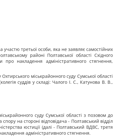
 участю третьої особи, яка не заявляє самостійних
лтавському районі Полтавської області Східного
и про накладення адміністративного стягнення,
у Охтирського міськрайонного суду Сумської області
легія суддів у складі: Чалого І. С., Катунова В. В.,
іськрайонного суду Сумської області з позовом до
 спору на стороні відповідача - Полтавський відділ
істерства юстиції (далі - Полтавський ВДВС, третя
накладення адміністративного стягнення.