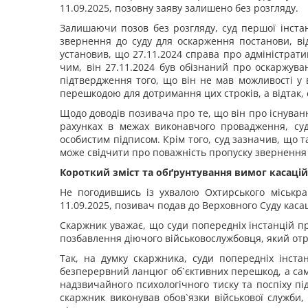
11.09.2025, позовну заяву залишено без розгляду.
Залишаючи позов без розгляду, суд першої інстан
звернення до суду для оскарження постанови, від
установив, що 27.11.2024 справа про адміністрати
чим, він 27.11.2024 був обізнаний про оскаржува
підтвердження того, що він не мав можливості у 
перешкодою для дотримання цих строків, а відтак,
Щодо доводів позивача про те, що він про існуван
рахунках в межах виконавчого провадження, су
особистим підписом. Крім того, суд зазначив, що т
може свідчити про поважність пропуску звернення д
Короткий зміст та обґрунтування вимог касацій
Не погодившись із ухвалою Охтирського міськрай
11.09.2025, позивач подав до Верховного Суду касац
Скаржник уважає, що суди попередніх інстанцій 
позбавлення діючого військовослужбовця, який от
Так, на думку скаржника, суди попередніх інст
безперервний ланцюг об`єктивних перешкод, а саме
надзвичайного психологічного тиску та поспіху п
скаржник виконував обов`язки військової служби,