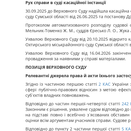
Рух справи в суді касаційної інстанції
30.09.2025 до Верховного Суду надійшла касаційна 
суду Сумської області від 26.06.2025 та постанову Д
Протоколом автоматизованого розподілу судової с
Мельник-Томенко Ж. М., суддів Єресько Л. О., Жука 
Ухвалою Верховного Суду від 20.10.2025 відкрито к
Охтирського міськрайонного суду Сумської області в
Ухвалою Верховного Суду від 16.04.2026 закінчен
провадження за наявними у справі матеріалами.
ПОЗИЦІЯ ВЕРХОВНОГО СУДУ
Релевантні джерела права
й акти їхнього засто
Згідно із частиною першою статті
2
КАС
України 
сфері публічно-правових відносин з метою ефекти
суб`єктів владних повноважень.
Відповідно до частин першої-четвертої статті
242
Законним є рішення, ухвалене судом відповідно д
на підставі повно і всебічно з`ясованих обставин
оцінки всім аргументам учасників справи. Судове 
Відповідно до пункту 2 частини першої статті
5
КА