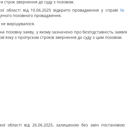
ти строк звернення до суду з позовом.
ої області від 10.06.2025 відкрито провадження у справі
№ 
щеного позовного провадження.
 не вирішувалося.
в на позовну заяву, у якому зазначено про безпідставність заяв
в`язку з пропуском строків звернення до суду з цим позовом.
ої області від 26.06.2025, залишеною без змін постановою 