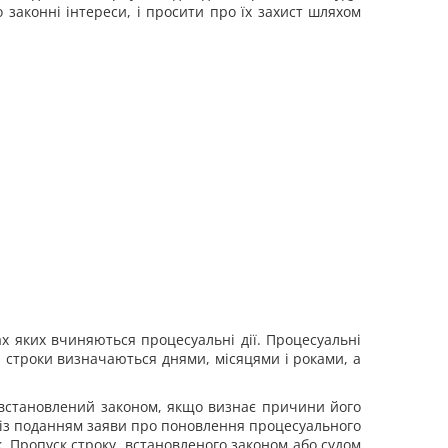
 законні інтереси, і просити про їх захист шляхом
х яких вчиняються процесуальні дії. Процесуальні
 строки визначаються днями, місяцями і роками, а
встановлений законом, якщо визнає причини його
 із поданням заяви про поновлення процесуального
к. Пропуск строку, встановленого законом або судом