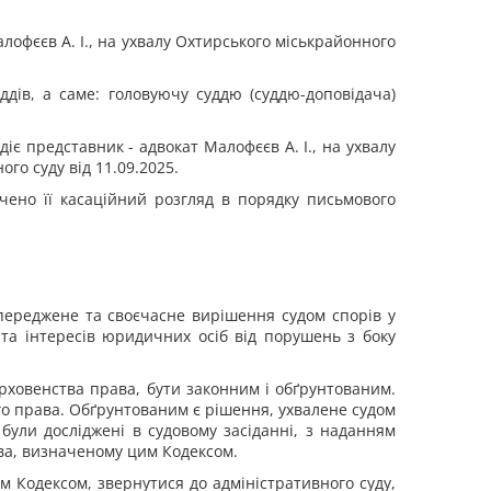
лофєєв А. І., на ухвалу Охтирського міськрайонного
ддів, а саме: головуючу суддю (суддю-доповідача)
іє представник - адвокат Малофєєв А. І., на ухвалу
го суду від 11.09.2025.
ачено її касаційний розгляд в порядку письмового
переджене та своєчасне вирішення судом спорів у
 та інтересів юридичних осіб від порушень з боку
рховенства права, бути законним і обґрунтованим.
о права. Обґрунтованим є рішення, ухвалене судом
 були досліджені в судовому засіданні, з наданням
ва, визначеному цим Кодексом.
 Кодексом, звернутися до адміністративного суду,