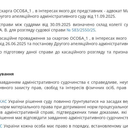
скарга ОСОБА_1 , в інтересах якого діє представник - адвокат Ма
ругого апеляційного адміністративного суду від 11.09.2025.
прави між суддями від 30.09.2025 визначено склад колегії су
А. В. для розгляду судової справи
№ 583/2550/25
.
асаційне провадження за скаргою ОСОБА_1 , в інтересах якого д
ід 26.06.2025 та постанову Другого апеляційного адміністративно
о підготовку даної справи до касаційного розгляду та призн
сування
завданням адміністративного судочинства є справедливе, неу
вного захисту прав, свобод та інтересів фізичних осіб, прав
КАС
України рішення суду повинно ґрунтуватися на засадах ве
о норм матеріального права при дотриманні норм процесуальног
 в адміністративній справі, підтверджених тими доказами, які
рішення має відповідати завданню адміністративного судочинст
С
України кожна особа має право в порядку, встановленому цим