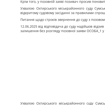
Крім того, у позовній заяві позивач просив понови
Ухвалою Охтирського міськрайонного суду Сумськ
відкритому судовому засіданні за правилами спро
Питання щодо строків звернення до суду з позовом
12.06.2025 від відповідача до суду надійшов відзи
залишення без розгляду позовної заяви ОСОБА_1 у з
Ухвалою Охтирського міськрайонного суду Сумськ