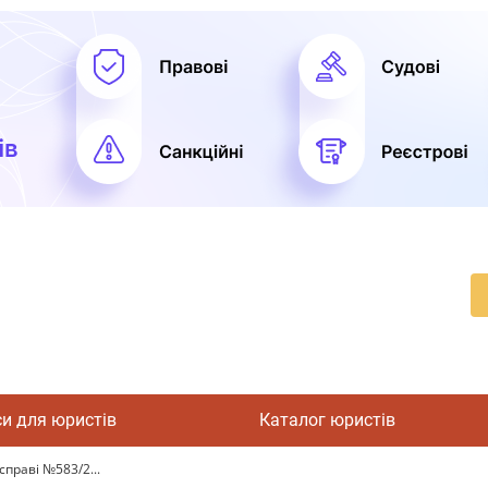
си для юристів
Каталог юристів
справі №583/2...