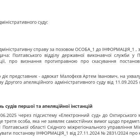
дміністративного суду:
іністративну справу за позовом ОСОБА_1 до ІНФОРМАЦІЯ_1 , за
ача: Полтавського відділу державної виконавчої служби у По
иції, про визнання протиправною про скасування постанов
 діє представник - адвокат Малофєєв Артем Іванович, на ухвал
ву Другого апеляційного адміністративного суду від 11.09.2025 (ко
ь судів першої та апеляційної інстанцій
.06.2025 через підсистему «Електронний суд» до Охтирського м
де третя особа, яка не заявляє самостійних вимог щодо предмета
Полтавської області Східного міжрегіонального управління Мін
увати постанову ІНФОРМАЦІЯ_1 від 27.11.2024 № 2831/2024 про 