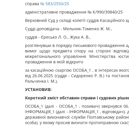
справа
№ 583/2550/25
адміністративне провадження № К/990/39840/25
Верховний Суд у складі колегії суддів Касаційного а
Судді-доповідача - Мельник-Томенко Ж. М.,
суддів - Єресько Л. О., Жука А. В.,
розглянувши в порядку письмового провадження адм
вимог щодо предмета спору на стороні відповід
міжрегіонального управління Міністерства юст
провадження в якій відкрито
за касаційною скаргою ОСОБА_1 , в інтересах якого
від 26.06.2025 (суддя - Сидоренко Р. В.) та постано
Ральченка І. М.),
УСТАНОВИВ:
Короткий зміст обставин справи і судових рішен
ОСОБА_1 (далі - ОСОБА_1 , позивач) звернувся 06
ІНФОРМАЦІЯ_1 (далі - ІНФОРМАЦІЯ_1 , відповідач), 
державної виконавчої служби Полтавському районі 
особа), у якому просив визнати протиправною скас