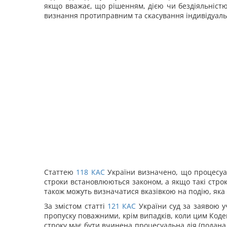
якщо вважає, що рішенням, дією чи бездіяльністю 
визнання протиправним та скасування індивідуаль
Статтею
118
КАС
України визначено, що процесуал
строки встановлюються законом, а якщо такі стро
також можуть визначатися вказівкою на подію, як
За змістом статті
121
КАС
України суд за заявою 
пропуску поважними, крім випадків, коли цим Код
строку має бути вчинена процесуальна дія (подана 