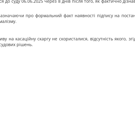
 до суду 06.06.2025 через 8 днів після того, як фактично дізна
зазначаючи про формальний факт наявності підпису на постан
малізму.
ву на касаційну скаргу не скористалися, відсутність якого, зг
судових рішень.