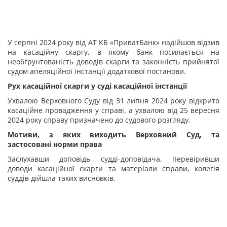
У серпні 2024 року від АТ КБ «ПриватБанк» надійшов відзив
на касаційну скаргу, в якому банк посилається на
необґрунтованість доводів скарги та законність прийнятої
судом апеляційної інстанції додаткової постанови.
Рух касаційної скарги у суді касаційної інстанції
Ухвалою Верховного Суду від 31 липня 2024 року відкрито
касаційне провадження у справі, а ухвалою від 25 вересня
2024 року справу призначено до судового розгляду.
Мотиви, з яких виходить Верховний Суд, та
застосовані норми права
Заслухавши доповідь судді-доповідача, перевіривши
доводи касаційної скарги та матеріали справи, колегія
суддів дійшла таких висновків.