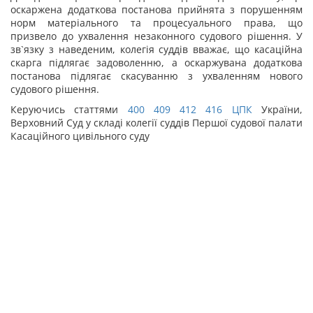
оскаржена додаткова постанова прийнята з порушенням
норм матеріального та процесуального права, що
призвело до ухвалення незаконного судового рішення. У
зв`язку з наведеним, колегія суддів вважає, що касаційна
скарга підлягає задоволенню, а оскаржувана додаткова
постанова підлягає скасуванню з ухваленням нового
судового рішення.
Керуючись статтями
400
409
412
416
ЦПК
України,
Верховний Суд у складі колегії суддів Першої судової палати
Касаційного цивільного суду