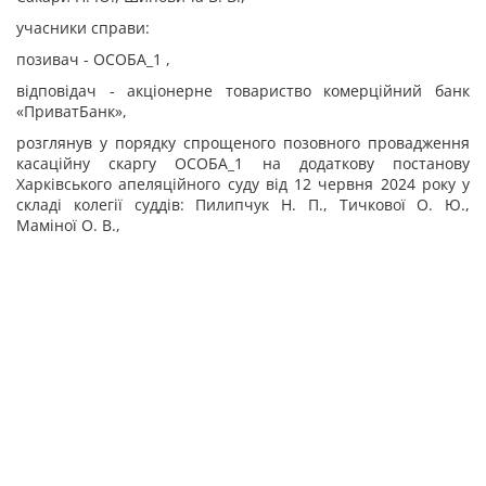
учасники справи:
позивач - ОСОБА_1 ,
відповідач - акціонерне товариство комерційний банк
«ПриватБанк»,
розглянув у порядку спрощеного позовного провадження
касаційну скаргу ОСОБА_1 на
додаткову
постанову
Харківського апеляційного суду
від 12 червня 2024 року у
складі колегії суддів: Пилипчук Н. П., Тичкової О. Ю.,
Маміної О. В.,