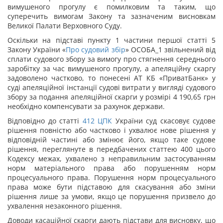
вимушеного прогулу є помилковим та таким, що
суперечить вимогам Закону та зазначеним висновкам
Великої Палати Верховного Суду.
Оскільки на підставі пункту 1 частини першої статті 5
Закону України «
Про судовий збір
» ОСОБА_1 звільнений від
сплати судового збору за вимогу про стягнення середнього
заробітку за час вимушеного прогулу, а апеляційну скаргу
задоволено частково, то понесені АТ КБ «ПриватБанк» у
суді апеляційної інстанції судові витрати у вигляді судового
збору за подання апеляційної скарги у розмірі 4 190,65 грн
необхідно компенсувати за рахунок держави.
Відповідно до статті
412
ЦПК
України суд скасовує судове
рішення повністю або частково і ухвалює нове рішення у
відповідній частині або змінює його, якщо таке судове
рішення, переглянуте в передбачених статтею 400
цього
Кодексу межах, ухвалено з неправильним застосуванням
норм матеріального права або порушенням норм
процесуального права. Порушення норм процесуального
права може бути підставою для скасування або зміни
рішення лише за умови, якщо це порушення призвело до
ухвалення незаконного рішення.
Доводи касаційної скарги дають підстави для висновку, що