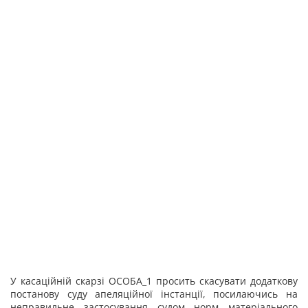
У касаційній скарзі ОСОБА_1 просить скасувати додаткову
постанову суду апеляційної інстанції, посилаючись на
неправильне застосування судом норм матеріального