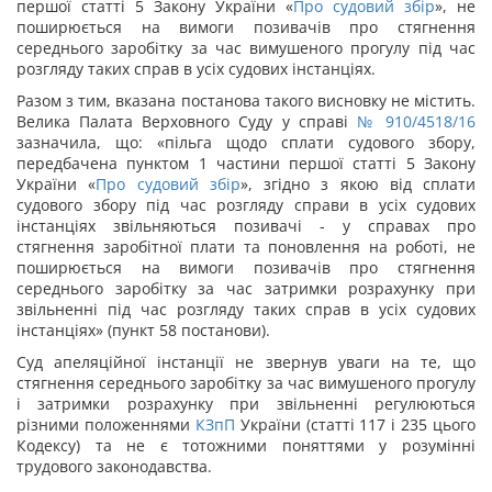
першої статті 5 Закону України «
Про судовий збір
», не
поширюється на вимоги позивачів про стягнення
середнього заробітку за час вимушеного прогулу під час
розгляду таких справ в усіх судових інстанціях.
Разом з тим, вказана постанова такого висновку не містить.
Велика Палата Верховного Суду у справі
№ 910/4518/16
зазначила, що: «пільга щодо сплати судового збору,
передбачена пунктом 1 частини першої статті 5 Закону
України «
Про судовий збір
», згідно з якою від сплати
судового збору під час розгляду справи в усіх судових
інстанціях звільняються позивачі - у справах про
стягнення заробітної плати та поновлення на роботі, не
поширюється на вимоги позивачів про стягнення
середнього заробітку за час затримки розрахунку при
звільненні під час розгляду таких справ в усіх судових
інстанціях» (пункт 58 постанови)
.
Суд апеляційної інстанції не звернув уваги на те, що
стягнення середнього заробітку за час вимушеного прогулу
і затримки розрахунку при звільненні регулюються
різними положеннями
КЗпП
України (статті 117 і 235 цього
Кодексу) та не є тотожними поняттями у розумінні
трудового законодавства.