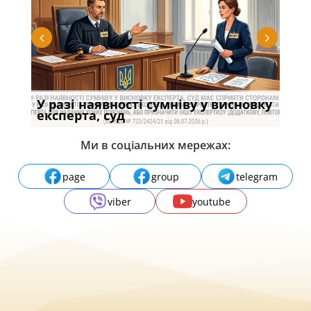
У разі наявності сумніву у висновку
Якщ
с
експерта, суд
вла
Ми в соціальних мережах:
page
group
telegram
viber
youtube