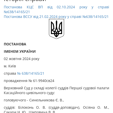
Постанова КЦС ВП від 02.10.2024 року у справі
№638/14165/21
Постанова ВССУ від 21.02.2024 року у справі №638/14165/21
ПОСТАНОВА
ІМЕНЕМ УКРАЇНИ
02 жовтня 2024 року
м. Київ
справа
№ 638/14165/21
провадження № 61-9940св24
Верховний Суд у складі колегії суддів Першої судової палати
Касаційного цивільного суду:
головуючого - Синельникова Є. В.,
суддів: Білоконь О. В. (суддя-доповідач), Осіяна О. М.,
Сакари Н. Ю., Шиповича В. В.,