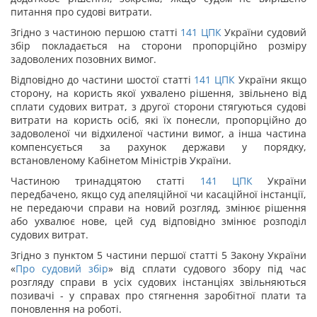
питання про судові витрати.
Згідно з частиною першою статті
141
ЦПК
України судовий
збір покладається на сторони пропорційно розміру
задоволених позовних вимог.
Відповідно до частини шостої статті
141
ЦПК
України якщо
сторону, на користь якої ухвалено рішення, звільнено від
сплати судових витрат, з другої сторони стягуються судові
витрати на користь осіб, які їх понесли, пропорційно до
задоволеної чи відхиленої частини вимог, а інша частина
компенсується за рахунок держави у порядку,
встановленому Кабінетом Міністрів України.
Частиною тринадцятою статті
141
ЦПК
України
передбачено, якщо суд апеляційної чи касаційної інстанції,
не передаючи справи на новий розгляд, змінює рішення
або ухвалює нове, цей суд відповідно змінює розподіл
судових витрат.
Згідно з пунктом 5 частини першої статті 5 Закону України
«
Про судовий збір
» від сплати судового збору під час
розгляду справи в усіх судових інстанціях звільняються
позивачі - у справах про стягнення заробітної плати та
поновлення на роботі.