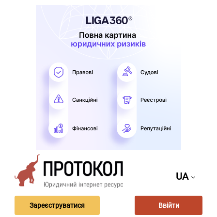
UA
Зареєструватися
Ввійти