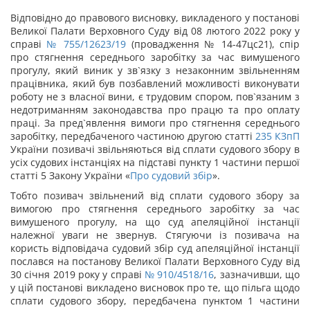
Відповідно до правового висновку, викладеного у постанові
Великої Палати Верховного Суду від
08 лютого 2022 року у
справі
№ 755/12623/19
(провадження № 14-47цс21),
спір
про стягнення середнього заробітку за час вимушеного
прогулу, який виник у зв`язку з незаконним звільненням
працівника, який був позбавлений можливості виконувати
роботу не з власної вини, є трудовим спором, пов`язаним з
недотриманням законодавства про працю та про оплату
праці. За пред`явлення вимоги про стягнення середнього
заробітку, передбаченого частиною другою статті
235
КЗпП
України позивачі звільняються від сплати судового збору в
усіх судових інстанціях на підставі пункту 1 частини першої
статті 5 Закону України «
Про судовий збір
».
Тобто позивач звільнений від сплати судового збору за
вимогою про стягнення середнього заробітку за час
вимушеного прогулу, на що суд апеляційної інстанції
належної уваги не звернув. Стягуючи із позивача на
користь відповідача судовий збір суд апеляційної інстанції
послався на постанову Великої Палати Верховного Суду від
30 січня 2019 року у справі
№ 910/4518/16
, зазначивши, що
у цій постанові викладено висновок про те, що пільга щодо
сплати судового збору, передбачена
пунктом 1 частини