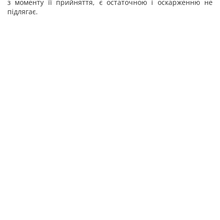
з моменту її прийняття, є остаточною і оскарженню не
підлягає.