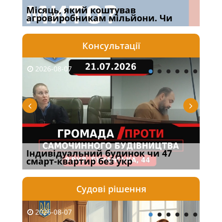
Місяць, який коштував
Огл
агровиробникам мільйони. Чи
Кра
Консультації
2026-08-07
20
Індивідуальний будинок чи 47
Нов
смарт-квартир без укр
під
Судові рішення
2026-08-07
20