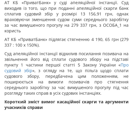
АТ КБ «ПриватБанк» у суді апеляційної інстанції. Суд
виходив із того, що при поданні апеляційної скарги банк
сплатив судовий збір у розмірі 13 156,91 грн, однак
враховуючи зменшення судом суми середнього заробітку
за час вимушеного прогулу на 279 337 грн, з ОСОБА_1 на
користь
АТ КБ «ПриватБанк» підлягає стягненню 4 190, 65 грн (279
337 : 100 х 150%).
Суд апеляційної інстанції відхилив посилання позивача на
звільнення його від сплати судового збору на підставі
пункту 1 частини першої
статті 5 Закону України «
Про
судовий збір
», з огляду на те, що
пільга щодо сплати
судового збору, передбачена цим положенням, не
поширюється на вимоги позивачів про стягнення
середнього заробітку за час вимушеного прогулу під час
розгляду таких справ в усіх судових інстанціях.
Короткий зміст вимог касаційної скарги та аргументи
учасників справи