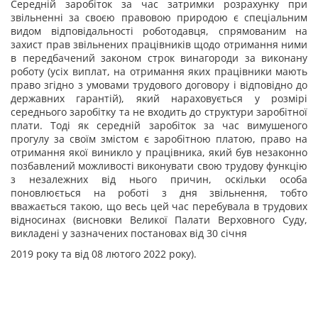
Середній заробіток за час затримки розрахунку при
звільненні за своєю правовою природою є спеціальним
видом відповідальності роботодавця, спрямованим на
захист прав звільнених працівників щодо отримання ними
в передбачений законом строк винагороди за виконану
роботу (усіх виплат, на отримання яких працівники мають
право згідно з умовами трудового договору і відповідно до
державних гарантій), який нараховується у розмірі
середнього заробітку та не входить до структури заробітної
плати. Тоді як середній заробіток за час вимушеного
прогулу за своїм змістом є заробітною платою, право на
отримання якої виникло у працівника, який був незаконно
позбавлений можливості виконувати свою трудову функцію
з незалежних від нього причин, оскільки
особа
поновлюється на роботі з дня звільнення, тобто
вважається такою, що весь цей час перебувала в трудових
відносинах (висновки Великої Палати Верховного Суду,
викладені у зазначених постановах від 30 січня
2019 року та від 08 лютого 2022 року).