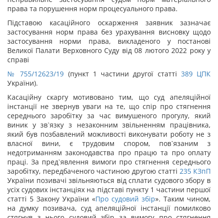
права та порушення норм процесуального права.
Підставою касаційного оскарження заявник зазначає
застосування норм права без урахування висновку щодо
застосування норми права, викладеного у постанові
Великої Палати Верховного Суду від 08 лютого 2022 року у
справі
№ 755/12623/19
(пункт 1 частини другої статті
389
ЦПК
України).
Касаційну скаргу мотивовано тим, що суд апеляційної
інстанції не звернув уваги на те, що спір про стягнення
середнього заробітку за час вимушеного прогулу, який
виник у зв`язку з незаконним звільненням працівника,
який був позбавлений можливості виконувати роботу не з
власної вини, є трудовим спором, пов`язаним з
недотриманням законодавства про працю та про оплату
праці. За пред`явлення вимоги про стягнення середнього
заробітку, передбаченого частиною другою статті
235
КЗпП
України позивачі звільняються від сплати судового збору в
усіх судових інстанціях на підставі пункту 1 частини першої
статті 5 Закону України «
Про судовий збір
». Таким чином,
на думку позивача, суд апеляційної інстанції помилково
стягнув з нього судовий збір за вимогу про стягнення