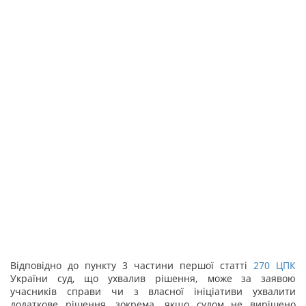
Відповідно до пункту 3 частини першої статті
270
ЦПК
України суд, що ухвалив рішення, може за заявою
учасників справи чи з власної ініціативи ухвалити
додаткове рішення, зокрема, якщо судом не вирішено