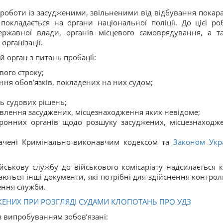
роботи із засудженими, звільненими від відбування покар
окладається на органи національної поліції. До цієї ро
ержавної влади, органів місцевого самоврядування, а т
організації.
 орган з питань пробації:
вого строку;
ня обов’язків, покладених на них судом;
ь судових рішень;
явлення засуджених, місцезнаходження яких невідоме;
оронних органів щодо розшуку засуджених, місцезнаходж
бачені Кримінально-виконавчим кодексом та
Законом Укр
йськову службу до військового комісаріату надсилається к
аються інші документи, які потрібні для здійснення контрол
ення служби.
ЕНИХ ПРИ РОЗГЛЯДІ СУДАМИ КЛОПОТАНЬ ПРО УДЗ
з випробуванням зобов’язані: