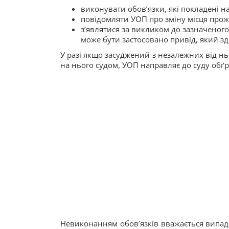
виконувати обов’язки, які покладені н
повідомляти УОП про зміну місця про
з’являтися за викликом до зазначеного
може бути застосовано привід, який зд
У разі якщо засуджений з незалежних від нь
на нього судом, УОП направляє до суду обґр
Невиконанням обов’язків вважається випадо