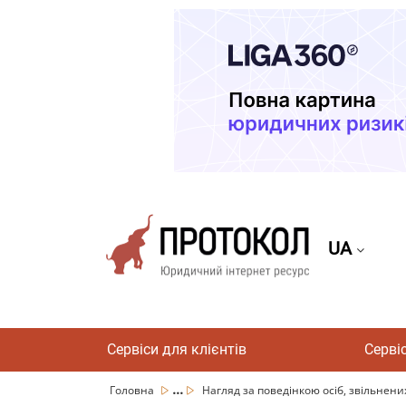
UA
Сервіси для клієнтів
Серві
...
Головна
Нагляд за поведінкою осіб, звільнених 