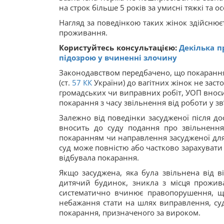
на строк більше 5 років за умисні тяжкі та 
Нагляд за поведінкою таких жінок здійснює
проживання.
Користуйтесь консультацією:
Декілька п
підозрою у вчиненні злочину
Законодавством передбачено, що покарання 
(ст.
57
КК
України) до вагітних жінок не засто
громадських чи виправних робіт, УОП вносит
покарання з часу звільнення від роботи у зв’
Залежно від поведінки засудженої після до
вносить до суду подання про звільнення
покаранням чи направлення засудженої для
суд може повністю або частково зарахувати 
відбувала покарання.
Якщо засуджена, яка була звільнена від в
дитячий будинок, зникла з місця прожив
систематично вчинює правопорушення, що 
небажання стати на шлях виправлення, су
покарання, призначеного за вироком.