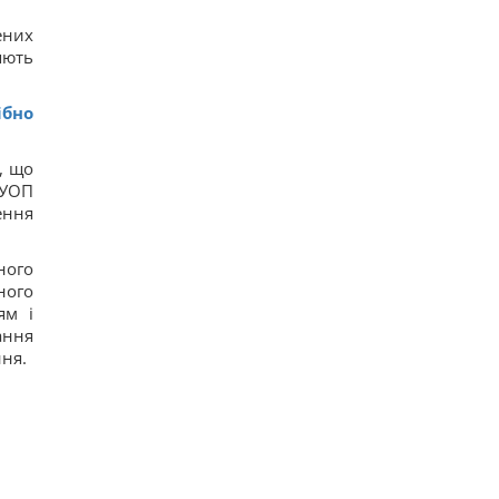
ених
яють
ібно
, що
 УОП
ення
ного
ного
ям і
ання
ня.