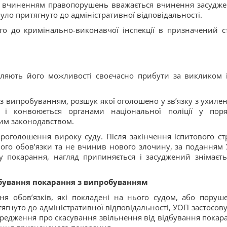
м вчиненням правопорушень вважається вчинення засудж
було притягнуто до адміністративної відповідальності.
 до кримінально-виконавчої інспекції в призначений с
ляють його можливості своєчасно прибути за викликом і
 з випробуванням, розшук якої оголошено у зв’язку з ухиле
я і конвоюється органами національної поліції у поря
им законодавством.
роголошення вироку суду. Після закінчення іспитового ст
ого обов’язки та не вчинив нового злочину, за поданням
у покарання, нагляд припиняється і засуджений знімаєть
ідбування покарання з випробуванням
ня обов’язків, які покладені на нього судом, або поруш
тягнуто до адміністративної відповідальності, УОП застосову
ередження про скасування звільнення від відбування покар