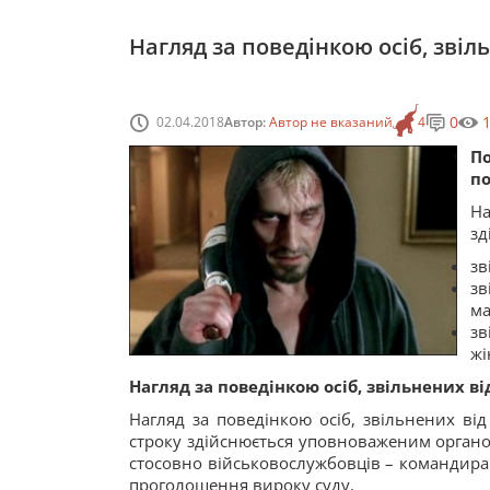
Нагляд за поведінкою осіб, зві
0
02.04.2018
Автор:
Автор не вказаний
4
По
по
На
зд
зв
зв
ма
зв
жі
Нагляд за поведінкою осіб, звільнених в
Нагляд за поведінкою осіб, звільнених ві
строку здійснюється уповноваженим органом
стосовно військовослужбовців – командира
проголошення вироку суду.