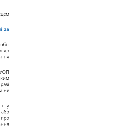
сцем
і за
обіт
ої до
ання
 УОП
яким
разі
а не
її у
 або
 про
ання