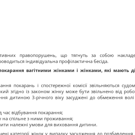
ативних правопорушень, що тягнуть за собою наклад
роводиться індивідуальна профілактична бесіда.
покарання вагітними жінками і жінками, які мають д
ання покарань і спостережної комісії звільняються судом
кий згідно із законом жінку може бути звільнено від робо
нення дитиною 3-річного віку засуджені до обмеження волі
д час відбування покарання;
ду на спільне з ними проживання;
чити належні умови для виховання дитини.
ені категорії жінок у випадку засудження до позбавлення 