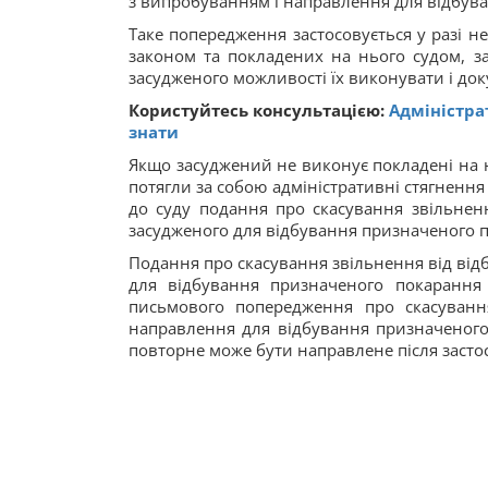
з випробуванням і направлення для відбув
Таке попередження застосовується у разі н
законом та покладених на нього судом, за
засудженого можливості їх виконувати і до
Користуйтесь консультацією:
Адміністра
знати
Якщо засуджений не виконує покладені на 
потягли за собою адміністративні стягнення
до суду подання про скасування звільнен
засудженого для відбування призначеного 
Подання про скасування звільнення від ві
для відбування призначеного покарання
письмового попередження про скасуванн
направлення для відбування призначеного
повторне може бути направлене після заст