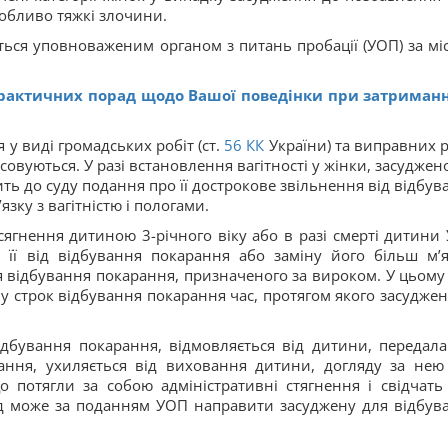
особливо тяжкі злочини.
ться уповноваженим органом з питань пробації (УОП) за мі
рактичних порад щодо Вашої поведінки при затриманн
у виді громадських робіт (ст.
56
КК
України) та виправних р
совуються. У разі встановлення вагітності у жінки, засуджен
ь до суду подання про її дострокове звільнення від відбув
язку з вагітністю і пологами.
сягнення дитиною 3-річного віку або в разі смерті дитини
 її від відбування покарання або заміну його більш м’
 відбування покарання, призначеного за вироком. У цьому 
у строк відбування покарання час, протягом якого засуджен
ідбування покарання, відмовляється від дитини, передала 
ання, ухиляється від виховання дитини, догляду за нею
потягли за собою адміністративні стягнення і свідчать
д може за поданням УОП направити засуджену для відбув