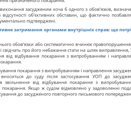
ання призначеного покарання.
евиконання засудженим хоча б одного з обов’язків, визнач
 відсутності об’єктивних обставин, що фактично позбавл
кументально підтверджені.
тивне затримання органами внутрішніх справ: що потр
нього обов’язки або систематично вчинює правопорушення
 і свідчать про його небажання стати на шлях виправлення,
ня від відбування покарання з випробуванням і направл
покарання.
дбування покарання з випробуванням і направлення засудже
 вноситься до суду після застосування УОП до засудже
я звільнення від відбування покарання з випробуванн
 покарання. Якщо ж судом відмовлено у задоволенні под
осування до засудженого повторного письмового попереджен