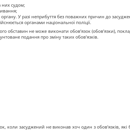
а них судом;
живання;
 органу. У разі неприбуття без поважних причин до засудже
ійснюється органами національної поліції.
ого обставин не може виконати обов’язок (обов’язки), покла
унтоване подання про зміну таких обов’язків.
к, коли засуджений не виконав хоч один з обов’язків, які 