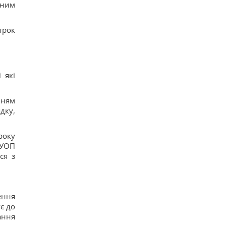
еним
трок
 які
нням
дку,
року
 УОП
ся з
ення
є до
ання