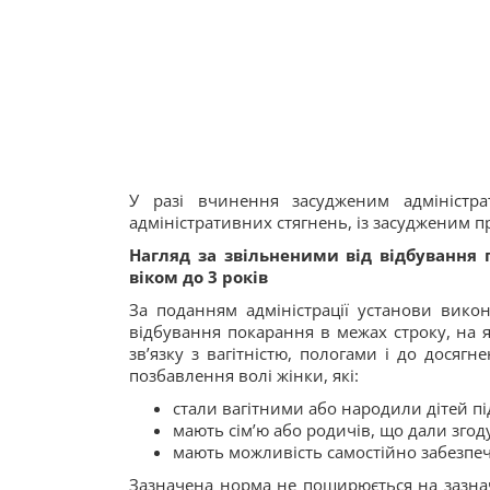
У разі вчинення засудженим адміністр
адміністративних стягнень, із засудженим п
Нагляд за звільненими від відбування 
віком до 3 років
За поданням адміністрації установи викон
відбування покарання в межах строку, на я
зв’язку з вагітністю, пологами і до досяг
позбавлення волі жінки, які:
стали вагітними або народили дітей пі
мають сім’ю або родичів, що дали зго
мають можливість самостійно забезпе
Зазначена норма не поширюється на зазнач