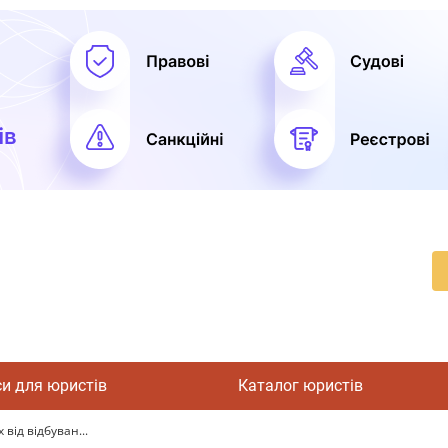
си для юристів
Каталог юристів
від відбуван...