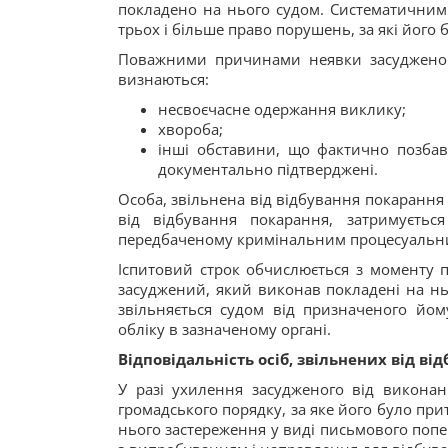
покладено на нього судом. Систематични
трьох і більше право порушень, за які його 
Поважними причинами неявки засудженого
визнаються:
несвоєчасне одержання виклику;
хвороба;
інші обставини, що фактично позбав
документально підтверджені.
Особа, звільнена від відбування покарання
від відбування покарання, затримуєтьс
передбаченому кримінальним процесуальн
Іспитовий строк обчислюється з моменту п
засуджений, який виконав покладені на нь
звільняється судом від призначеного йом
обліку в зазначеному органі.
Відповідальність осіб, звільнених від в
У разі ухилення засудженого від виконан
громадського порядку, за яке його було при
нього застереження у виді письмового поп