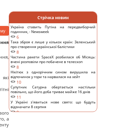
Стрічка новин
Україна ставить Путіна на передвиборчий
аму
годинник, - Newsweek
6
ання
Така зброя є лише у кількох країн: Зеленський
про створення української балістики
8
ння,
Частина ракети SpaceX розбилася об Місяць:
вчені розповіли про побачене в телескоп
8
Нікітюк з однорічним сином вирушила на
відпочинок у гори та нарвалася на хейт
 які
10
Супутник Сатурна обертається настільки
ітні
повільно, що його доба триває майже 16 днів
11
У Україні з'явиться нове свято: що будуть
відзначати 8 серпня
9
вого
7 серпня: церковне свято сьогодні, чому
о, а
потрібно обов’язково подати милостиню
енту
17