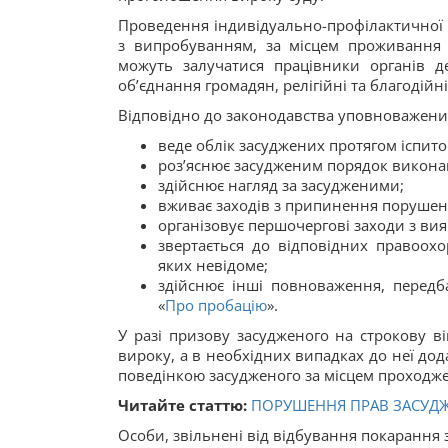
Проведення індивідуально-профілактичної 
з випробуванням, за місцем проживання п
можуть залучатися працівники органів д
об’єднання громадян, релігійні та благодійні 
Відповідно до законодавства уповноважений
веде облік засуджених протягом іспито
роз’яснює засудженим порядок виконан
здійснює нагляд за засудженими;
вживає заходів з припинення порушен
організовує першочергові заходи з ви
звертається до відповідних правоох
яких невідоме;
здійснює інші повноваження, перед
«
Про пробацію
».
У разі призову засудженого на строкову ві
вироку, а в необхідних випадках до неї дод
поведінкою засудженого за місцем проходж
Читайте статтю:
ПОРУШЕННЯ ПРАВ ЗАСУДЖ
Особи, звільнені від відбування покарання 