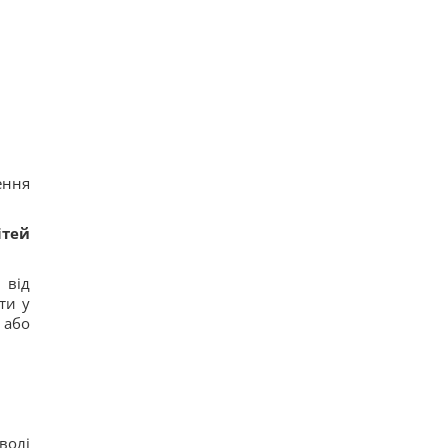
ення
ітей
 від
ти у
 або
волі