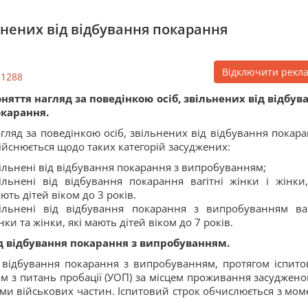
льнених від відбування покарання
Відключити рекл
11288
няття нагляд за поведінкою осіб, звільнених від відбув
карання.
гляд за поведінкою осіб, звільнених від відбування покара
ійснюється щодо таких категорій засуджених:
ільнені від відбування покарання з випробуванням;
ільнені від відбування покарання вагітні жінки і жінки,
ють дітей віком до 3 років.
ільнені від відбування покарання з випробуванням ваг
нки та жінки, які мають дітей віком до 7 років.
ід відбування покарання з випробуванням.
д відбування покарання з випробуванням, протягом іспито
 з питань пробації (УОП) за місцем проживання засудженог
ми військових частин. Іспитовий строк обчислюється з мом