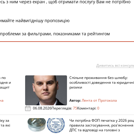
есь з ним через екран , щоб отримати послугу Вам не потрібно
римайте найвигіднішу пропозицію
 проблеми за фильтрами, показниками та рейтингом
Дивитись всі консуль
 по
Спільне проживання без шлюбу:
одня и
особливості доведення та юридичні
защит
ризики
на
Автор:
Лента от Протокола
06.08.2026
Переглядів:
75
Коментарі:
0
ку за
Чи потрібна ФОП печатка у 2026 роц
та які
правила застосування, роз'яснення
ДПС та відповіді на головні з