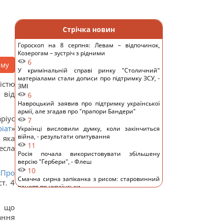
Стрічка новин
Гороскоп на 8 серпня: Левам – відпочинок,
Козерогам – зустріч з рідними
6
аму
У кримінальній справі ринку "Столичний"
матеріалами стали дописи про підтримку ЗСУ, -
істю
ЗМІ
 від
6
Навроцький заявив про підтримку української
армії, але згадав про "прапори Бандери"
ріус
7
іат
»
Українці висловили думку, коли закінчиться
війна, - результати опитування
 яка
11
есла
Росія почала використовувати збільшену
версію "Гербери", - Флеш
10
«Про
Смачна сирна запіканка з рисом: старовинний
ст. 4
рецепт по-українськи
12
Дантес показався з новою коханою (фото)
, що
14
ання