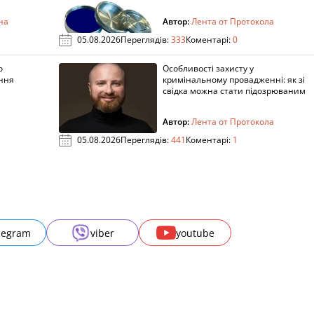
на
Автор:
Лента от Протокола
05.08.2026
Переглядів:
333
Коментарі:
0
о
Особливості захисту у
ення
кримінальному провадженні: як зі
свідка можна стати підозрюваним
Автор:
Лента от Протокола
05.08.2026
Переглядів:
441
Коментарі:
1
legram
viber
youtube