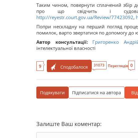
Таким чином, повернути сплачений збір до
про що свідчить і судо
http://reyestr.court.gov.ua/Review/77423092
,
Попри нескладну на перший погляд проце
помилок, варто звертатися по допомогу до ю
Автор консультації:
Григоренко Андрі
інтелектуальної власності
0
31073
9
Переглядів
Сподобалося
Подякувати
Підписатися на автора
Ві
Залиште Ваш коментар: