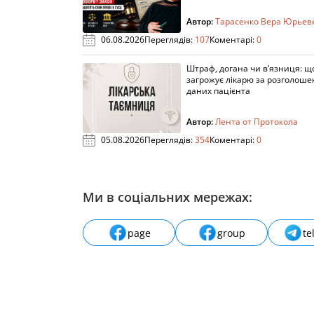
Автор:
Тарасенко Вера Юрьев
06.08.2026
Переглядів:
107
Коментарі:
0
Штраф, догана чи в’язниця: щ
загрожує лікарю за розголош
даних пацієнта
Автор:
Лента от Протокола
05.08.2026
Переглядів:
354
Коментарі:
0
Ми в соціальних мережах:
page
group
te