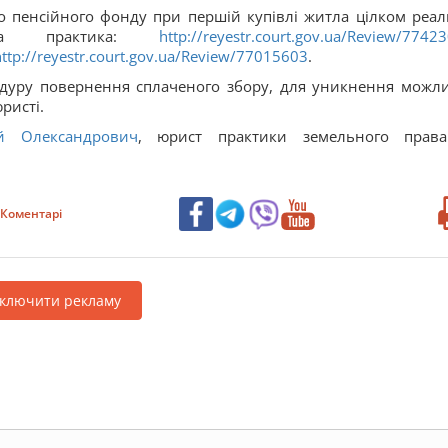
 пенсійного фонду при першій купівлі житла цілком реал
ва практика:
http://reyestr.court.gov.ua/Review/7742
http://reyestr.court.gov.ua/Review/77015603
.
дуру повернення сплаченого збору, для уникнення можл
ристі.
й Олександрович
, ю
рист практики земельного пра
Коментарі
дключити рекламу