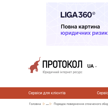
UA
Сервіси для клієнтів
Серві
...
Головна
Порядок повернення сплаченого збору 