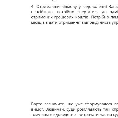
4. Отримавши відмову у задоволенні Вашог
пенсійного, потрібно звертатися до адм
отриманих грошових коштів. Потрібно пам
місяців з дати отримання відповіді листа у
Варто зазначити, що уже сформувалася п
вимог. Зазвичай, суди розглядають такі с
тому вам не доведеться витрачати час на суд