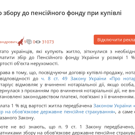
збору до пенсійного фонду при купівлі
Відключити рекл
0
31073
сандрович
9
гато українців, які купують житло, зіткнулися з необхідн
латити збір до Пенсійного фонду України у розмірі 1 %
ртості об’єкта нерухомості.
рава в тому, що, посвідчуючи договір купівлі-продажу, нота
відповідності до
ч. 8 ст. 49 Закону України «
Про нотар
таріус відмовляє у вчиненні нотаріальної дії, якщо особа,
ернулася з проханням про вчинення нотаріальної дії, не вн
тановлені законодавством платежі, пов’язані з її вчиненням.
лата 1 % від вартості житла передбачена
Законом України 
ір на обов’язкове державне пенсійне страхування»
, а саме 
азаного Закону.
оте не всі знають, що п. 9 ст. 1 Закону передбачено
атниками збору на обов’язкове державне пенсійне страхув