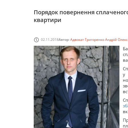
Порядок повернення сплаченого 
квартири
02.11.2018
Автор:
Адвокат Григоренко Андрій Олек
Ба
сп
ва
Сп
у 
но
зв
вс
Сп
зб
вк
Пр
пл