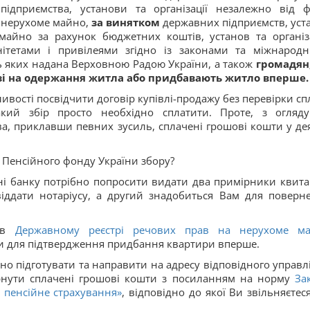
підприємства, установи та організації незалежно від 
ь нерухоме майно,
за винятком
державних підприємств, уст
майно за рахунок бюджетних коштів, установ та організ
нітетами і привілеями згідно із законами та міжнарод
ть яких надана Верховною Радою України, а також
громадян,
зі на одержання житла або придбавають житло вперше.
ивості посвідчити договір купівлі-продажу без перевірки сп
кий збір просто необхідно сплатити. Проте, з огляд
ва, приклавши певних зусиль, сплачені грошові кошти у де
 Пенсійного фонду України збору?
нні банку потрібно попросити видати два примірники квитан
іддати нотаріусу, а другий знадобиться Вам для поверн
я в
Державному реєстрі речових прав на нерухоме м
ми для підтвердження придбання квартири вперше.
но підготувати та направити на адресу відповідного управл
рнути сплачені грошові кошти з посиланням на норму
За
 пенсійне страхування»
, відповідно до якої Ви звільняєтеся