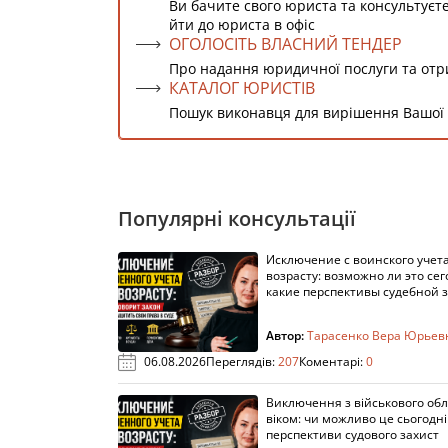
Ви бачите свого юриста та консультуєт
йти до юриста в офіс
ОГОЛОСІТЬ ВЛАСНИЙ ТЕНДЕР
Про надання юридичної послуги та от
КАТАЛОГ ЮРИСТІВ
Пошук виконавця для вирішення Вашої
Популярні консультації
Исключение с воинского учета
возрасту: возможно ли это сег
какие перспективы судебной 
Автор:
Тарасенко Вера Юрьев
06.08.2026
Переглядів:
207
Коментарі:
0
Виключення з військового облі
віком: чи можливо це сьогодні 
перспективи судового захист