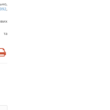
ьно,
3092
,
ивих
ва
та