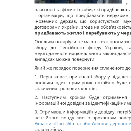
є 
власності та фізичні особи, які придбавают
і організацій, що придбавають нерухоме 
іноземних держав, що користуються іму
договорами України, згода на обов’язковіс
придбавають житло і перебувають у чер
Оскільки нотаріуси не мають технічної можл
збору до Пенсійного фонду України, та
неузгодженість національного законодавст
випадках можна повернути.
Який же порядок повернення сплаченого до
1. Перш за все, при сплаті збору у відділе
оскільки один примірник потрібно буде в
сплачених грошових коштів.
2. Наступним кроком буде отриманн
інформаційної довідки за ідентифікаційни
3. Отримавши інформаційну довідку, потріб
пенсійного фонду лист з проханням пове
України «Про збір на обов’язкове державне
сплати збору.