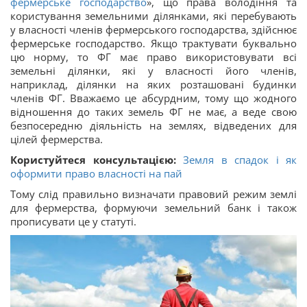
фермерське господарство
», що права володіння та
користування земельними ділянками, які перебувають
у власності членів фермерського господарства, здійснює
фермерське господарство. Якщо трактувати буквально
цю норму, то ФГ має право використовувати всі
земельні ділянки, які у власності його членів,
наприклад, ділянки на яких розташовані будинки
членів ФГ. Вважаємо це абсурдним, тому що жодного
відношення до таких земель ФГ не має, а веде свою
безпосередню діяльність на землях, відведених для
цілей фермерства.
Користуйтеся консультацією:
Земля в спадок і як
оформити право власності на пай
Тому слід правильно визначати правовий режим землі
для фермерства, формуючи земельний банк і також
прописувати це у статуті.