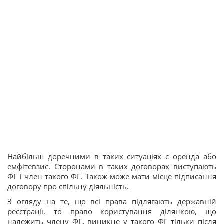
Найбільш доречними в таких ситуаціях є оренда або
емфітевзис. Сторонами в таких договорах виступають
ФГ і член такого ФГ. Також може мати місце підписання
договору про спільну діяльність.
З огляду на те, що всі права підлягають державній
реєстрації, то право користування ділянкою, що
належить члену ФГ, виникне у такого ФГ тільки після