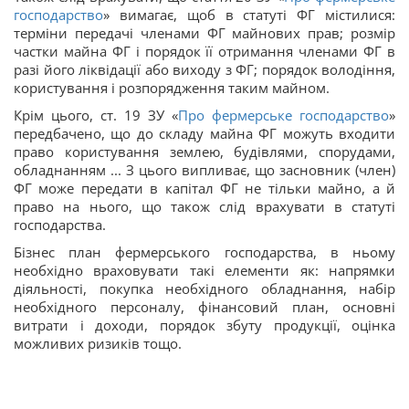
господарство
» вимагає, щоб в статуті ФГ містилися:
терміни передачі членами ФГ майнових прав; розмір
частки майна ФГ і порядок її отримання членами ФГ в
разі його ліквідації або виходу з ФГ; порядок володіння,
користування і розпорядження таким майном.
Крім цього, ст. 19 ЗУ «
Про фермерське господарство
»
передбачено, що до складу майна ФГ можуть входити
право користування землею, будівлями, спорудами,
обладнанням ... З цього випливає, що засновник (член)
ФГ може передати в капітал ФГ не тільки майно, а й
право на нього, що також слід врахувати в статуті
господарства.
Бізнес план фермерського господарства, в ньому
необхідно враховувати такі елементи як: напрямки
діяльності, покупка необхідного обладнання, набір
необхідного персоналу, фінансовий план, основні
витрати і доходи, порядок збуту продукції, оцінка
можливих ризиків тощо.