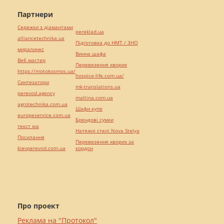
Партнери
Сережки з діамантами
pereklad.ua
alliancetechnika.ua
Підготовка до НМТ / ЗНО
миралинкс
Винна шафа
Веб мастер
Перевезення хворих
https://motokosmos.ua/
hospice-life.com.ua/
Синтезатори
mk-translations.ua
perevod.agency
maltina.com.ua
agrotechnika.com.ua
Шафи купе
europeservice.com.ua
Брендові сумки
текст юа
Натяжні стелі Nova Stelya
Посилання
Перевезення хворих за
kievperevod.com.ua
кордон
Про проект
Реклама на "Протокол"