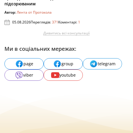
підозрюваним
Автор:
Лента от Протокола
05.08.2026
Переглядів:
371
Коментарі:
1
Дивитись всі консультації
Ми в соціальних мережах:
page
group
telegram
viber
youtube