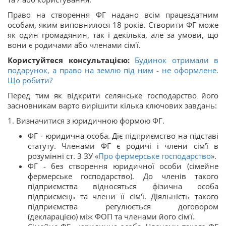
Право на створення ФГ надано всім працездатним
особам, яким виповнилося 18 років. Створити ФГ може
як один громадянин, так і декілька, але за умови, що
вони є родичами або членами сім'ї.
Користуйтеся консультацією:
Будинок отримали в
подарунок, а право на землю під ним - не оформлене.
Що робити?
Перед тим як відкрити селянське господарство його
засновникам варто вирішити кілька ключових завдань:
1. Визначитися з юридичною формою ФГ.
ФГ - юридична особа. Діє підприємство на підставі
статуту. Членами ФГ є родичі і члени сім'ї в
розумінні ст. 3 ЗУ «
Про фермерське господарство
».
ФГ - без створення юридичної особи (сімейне
фермерське господарство). До членів такого
підприємства відносяться фізична особа
підприємець та члени її сім'ї. Діяльність такого
підприємства регулюється договором
(декларацією) між ФОП та членами його сім'ї.