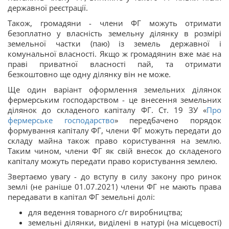
державної реєстрації.
Також, громадяни - члени ФГ можуть отримати
безоплатно у власність земельну ділянку в розмірі
земельної частки (паю) із земель державної і
комунальної власності. Якщо ж громадянин вже має на
праві приватної власності пай, та отримати
безкоштовно ще одну ділянку він не може.
Ще один варіант оформлення земельних ділянок
фермерським господарством - це внесення земельних
ділянок до складеного капіталу ФГ. Ст. 19 ЗУ «
Про
фермерське господарство
» передбачено порядок
формування капіталу ФГ, члени ФГ можуть передати до
складу майна також право користування на землю.
Таким чином, члени ФГ як свій внесок до складеного
капіталу можуть передати право користування землею.
Звертаємо увагу - до вступу в силу закону про ринок
землі (не раніше 01.07.2021) члени ФГ не мають права
передавати в капітал ФГ земельні долі:
для ведення товарного с/г виробництва;
земельні ділянки, виділені в натурі (на місцевості)