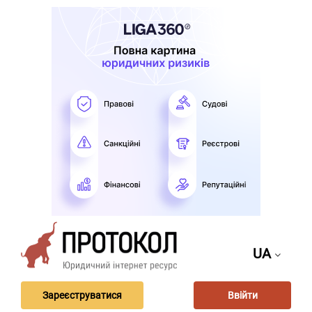
UA
Зареєструватися
Ввійти