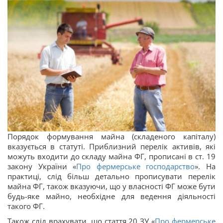
Порядок формування майна (складеного капіталу)
вказується в статуті. Приблизний перелік активів, які
можуть входити до складу майна ФГ, прописані в ст. 19
закону України «
Про фермерське господарство
». На
практиці, слід більш детально прописувати перелік
майна ФГ, також вказуючи, що у власності ФГ може бути
будь-яке майно, необхідне для ведення діяльності
такого ФГ.
Також слід врахувати, що стаття 20 ЗУ «
Про фермерське