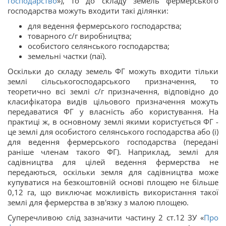
господарство
»), то до складу земель фермерського
господарства можуть входити такі ділянки:
для ведення фермерського господарства;
товарного с/г виробництва;
особистого селянського господарства;
земельні частки (паї).
Оскільки до складу земель ФГ можуть входити тільки
землі сільськогосподарського призначення, то
теоретично всі землі с/г призначення, відповідно до
класифікатора видів цільового призначення можуть
передаватися ФГ у власність або користування. На
практиці ж, в основному землі якими користується ФГ -
це землі для особистого селянського господарства або (і)
для ведення фермерського господарства (передані
раніше членам такого ФГ). Наприклад, землі для
садівництва для цілей ведення фермерства не
передаються, оскільки земля для садівництва може
купуватися на безкоштовній основі площею не більше
0,12 га, що виключає можливість використання такої
землі для фермерства в зв'язку з малою площею.
Суперечливою слід зазначити частину 2 ст.12 ЗУ «
Про