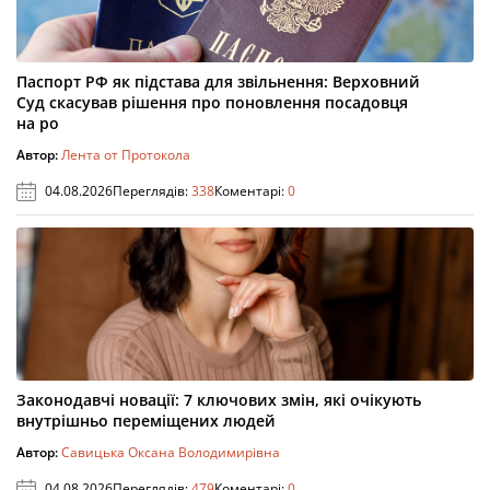
Паспорт РФ як підстава для звільнення: Верховний
Суд скасував рішення про поновлення посадовця
на ро
Автор:
Лента от Протокола
04.08.2026
Переглядів:
338
Коментарі:
0
Законодавчі новації: 7 ключових змін, які очікують
внутрішньо переміщених людей
Автор:
Савицька Оксана Володимирівна
04.08.2026
Переглядів:
479
Коментарі:
0