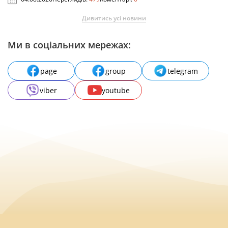
Дивитись усі новини
Ми в соціальних мережах:
page
group
telegram
viber
youtube