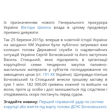
Із призначенням нового Генерального прокурора
України
Віктора Шокіна
влада в цілому продовжує
приємно дивувати.
Так 25 березня 2015р. вперше в новітній історії України
на засіданні КМ України були публічно затримані вже
колишні голова Державної служби із надзвичайних
ситуацій України Сергій Бочковський та його заступник
Василь Стоєцький, яких підозрюють в організації
корупційної схеми тендерних закупок паливно-
мастильних матеріалів у суб‘єктів господарювання по
завищених цінах (ст.
191
КК
України). Щоправда пізніше
Бочковський та Стоєцький внесли грошову заставу в
сумі 1 млн. 182 000,00 гривень кожний та вийшли на
волю, проте ці особи і досі залишаються під слідством і
сподіваємось скоро постануть перед судом.
Згадайте новину:
Перший справжній удар по системі
корупції або взяття під варту голови ДСНС Бочковського