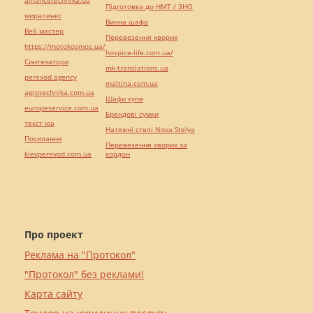
alliancetechnika.ua
Підготовка до НМТ / ЗНО
миралинкс
Винна шафа
Веб мастер
Перевезення хворих
https://motokosmos.ua/
hospice-life.com.ua/
Синтезатори
mk-translations.ua
perevod.agency
maltina.com.ua
agrotechnika.com.ua
Шафи купе
europeservice.com.ua
Брендові сумки
текст юа
Натяжні стелі Nova Stelya
Посилання
Перевезення хворих за
kievperevod.com.ua
кордон
Про проект
Реклама на "Протокол"
"Протокол" без реклами!
Карта сайту