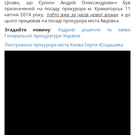
Цікаво, що Сухінін Андрій Олександрович був
призначений на посаду прокурора м. Краматорськ 11
квітня 2014 року,
тобто вже за часів нової влади,
а до
цього працював на посаді прокурора міста Авдіївка.
Згадайте новину
:
Кадрові рішення та заяви
Генеральної прокуратури України
Люстровано прокурора міста Києва Сергія Юлдашева