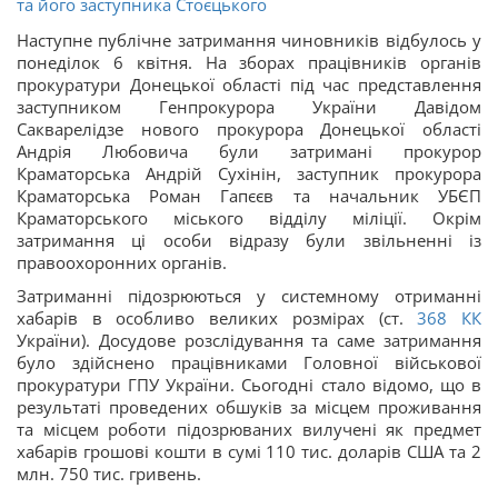
та його заступника Стоєцького
Наступне публічне затримання чиновників відбулось у
понеділок 6 квітня. На зборах працівників органів
прокуратури Донецької області під час представлення
заступником Генпрокурора України Давідом
Сакварелідзе нового прокурора Донецької області
Андрія Любовича були затримані прокурор
Краматорська Андрій Сухінін, заступник прокурора
Краматорська Роман Гапєєв та начальник УБЄП
Краматорського міського відділу міліції. Окрім
затримання ці особи відразу були звільненні із
правоохоронних органів.
Затриманні підозрюються у системному отриманні
хабарів в особливо великих розмірах (ст.
368
КК
України). Досудове розслідування та саме затримання
було здійснено працівниками Головної військової
прокуратури ГПУ України. Сьогодні стало відомо, що в
результаті проведених обшуків за місцем проживання
та місцем роботи підозрюваних вилучені як предмет
хабарів грошові кошти в сумі 110 тис. доларів США та 2
млн. 750 тис. гривень.