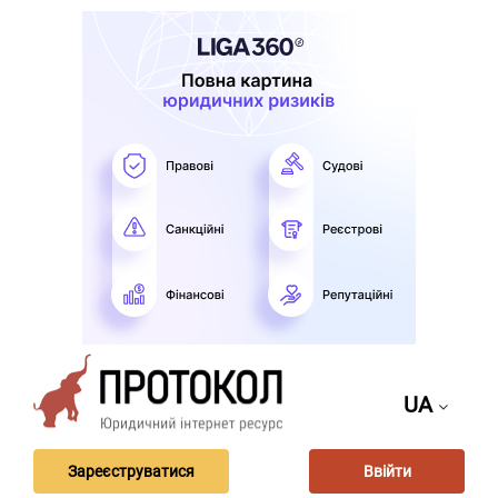
UA
Зареєструватися
Ввійти