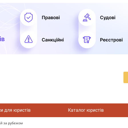
си для юристів
Каталог юристів
й за рубежом