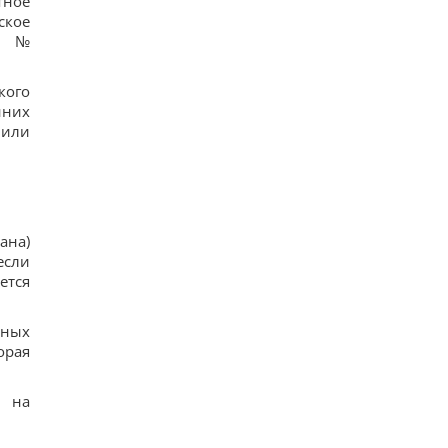
тное
ское
лу №
кого
нних
 или
ана)
если
ется
тных
орая
я на