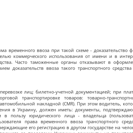
а временного ввоза при такой схеме - доказательство ф
целью коммерческого использования от имени и в интер
редства. Часто таможенные органы отказывают в оформл
вием доказательств ввоза такого транспортного средства
перевозке лиц: билетно-учетной документацией; при пла
рговой транспортировке товаров: товарно-транспорт
автомобильной накладной (СМR). При этом водитель, кот
чения в Украину, должен иметь: документы, подтвержда
 в пользу юридического лица - владельца (пользоват
ьзователя права временного ввоза транспортного средс
верждающие его регистрацию в другом государстве на чело