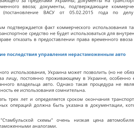
ивающего за пределами Украины; документы на транспор
еменного ввоза; документы, подтверждающие коммерче
а. (постановление ВАСУ от 05.02.2015 года по де
рым подтверждается факт коммерческого использования та
транспортное средство не будет использоваться для внутре
праве отказать в предоставлении права временного ввоза
е последствия управления нерастаможенным авто
тного использования, Украина может позволить (но не обяз
тва лицу, постоянно проживающему в Украине, особенно 
анного владельца авто. Однако такая процедура не явля
жность ее использования сомнительна.
ть трех лет и определяется сроком окончания транспор
ных операций должна быть указана в документации, кот
 "Стамбульской схемы" очень низкая цена автомобил
стаможенными аналогами.