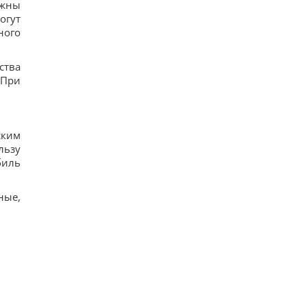
лжны
огут
ного
ства
 При
ским
льзу
биль
ные,