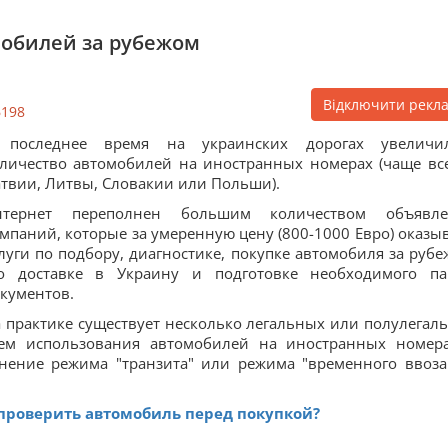
обилей за рубежом
Відключити рекл
6198
 последнее время на украинских дорогах увеличи
личество автомобилей на иностранных номерах (чаще все
твии, Литвы, Словакии или Польши).
нтернет переполнен большим количеством объявл
мпаний, которые за умеренную цену (800-1000 Евро) оказы
луги по подбору, диагностике, покупке автомобиля за рубе
го доставке в Украину и подготовке необходимого па
кументов.
 практике существует несколько легальных или полулегал
хем использования автомобилей на иностранных номер
нение режима "транзита" или режима "временного ввоза
 проверить автомобиль перед покупкой?