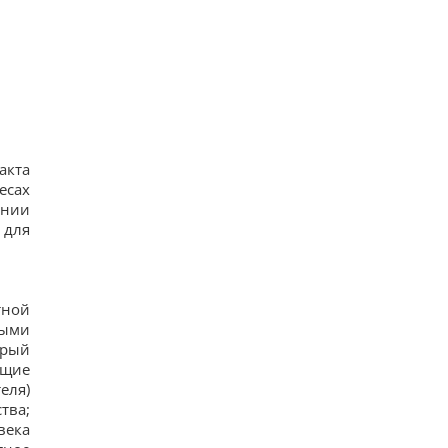
акта
есах
ении
 для
тной
ными
орый
ющие
еля)
тва;
века