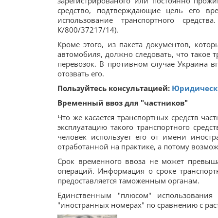
зарегистрированого или постоянно прож
средство, подтверждающие цель его вр
использование транспортного средств
К/800/37217/14).
Кроме этого, из пакета документов, кото
автомобиля, должно следовать, что такое 
перевозок. В противном случае Украина в
отозвать его.
Пользуйтесь консультацией:
Юридически
Временный ввоз для "частников"
Что же касается транспортных средств час
эксплуатацию такого транспортного средс
человек использует его от имени иностр
отработанной на практике, а потому возмо
Срок временного ввоза не может превыша
операций. Информация о сроке транспорт
предоставляется таможенным органам.
Единственным "плюсом" использования
"иностранных номерах" по сравнению с ра