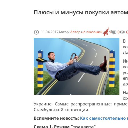
Плюсы и минусы покупки автом
0
11.04.2017
Автор:
Автор не вказаний
9
В
ко
Ла
И
ко
ус
е
до
На
с
Украине. Самые распространенные: приме
Стамбульской конвенции.
Вспомните новость:
Как самостоятельно
Схема 1. Режим "транзита"