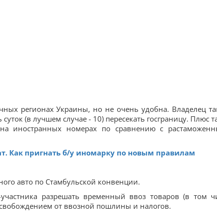
чных регионах Украины, но не очень удобна. Владелец та
суток (в лучшем случае - 10) пересекать госграницу. Плюс т
 на иностранных номерах по сравнению с растаможен
ат. Как пригнать б/у иномарку по новым правилам
ного авто по Стамбульской конвенции.
-участника разрешать временный ввоз товаров (в том ч
освобождением от ввозной пошлины и налогов.