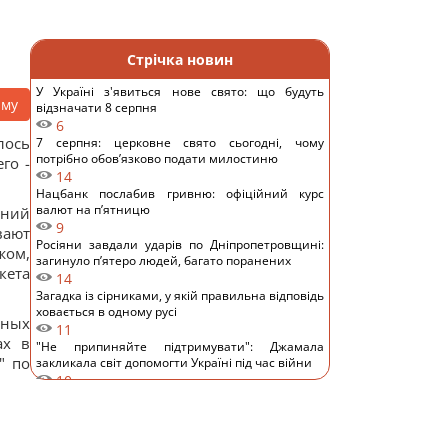
Стрічка новин
У Україні з'явиться нове свято: що будуть
аму
відзначати 8 серпня
6
лось
7 серпня: церковне свято сьогодні, чому
потрібно обов’язково подати милостиню
го -
14
Нацбанк послабив гривню: офіційний курс
валют на п’ятницю
ений
9
вают
Росіяни завдали ударів по Дніпропетровщині:
жом,
загинуло пʼятеро людей, багато поранених
кета
14
Загадка із сірниками, у якій правильна відповідь
ховається в одному русі
ьных
11
ах в
"Не припиняйте підтримувати": Джамала
" по
закликала світ допомогти Україні під час війни
10
Прийом "Мунджаро" може знизити
ризик серцевих нападів, але є нюанс, -
дослідження
12