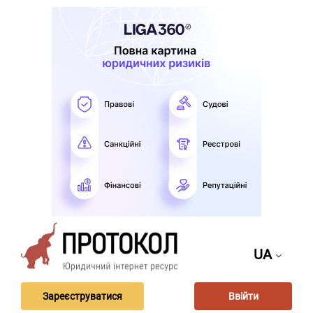
UA
Зареєструватися
Ввійти