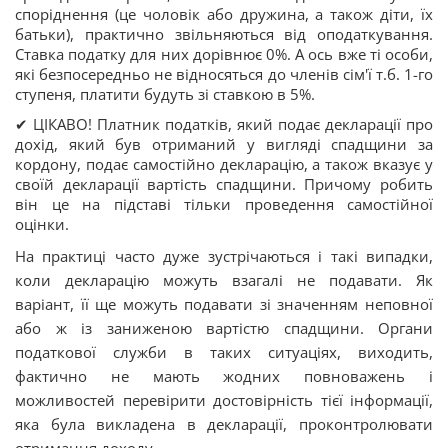
споріднення (це чоловік або дружина, а також діти, їх
батьки), практично звільняються від оподаткування.
Ставка податку для них дорівнює 0%. А ось вже ті особи,
які безпосередньо не відносяться до членів сім'ї т.б. 1-го
ступеня, платити будуть зі ставкою в 5%.
✔ ЦІКАВО! Платник податків, який подає декларації про
дохід, який був отриманий у вигляді спадщини за
кордону, подає самостійно декларацію, а також вказує у
своїй декларації вартість спадщини. Причому робить
він це на підставі тільки проведення самостійної
оцінки.
На практиці часто дуже зустрічаються і такі випадки,
коли декларацію можуть взагалі не подавати. Як
варіант, її ще можуть подавати зі значенням неповної
або ж із заниженою вартістю спадщини. Органи
податкової служби в таких ситуаціях, виходить,
фактично не мають жодних повноважень і
можливостей перевірити достовірність тієї інформації,
яка була викладена в декларації, проконтролювати