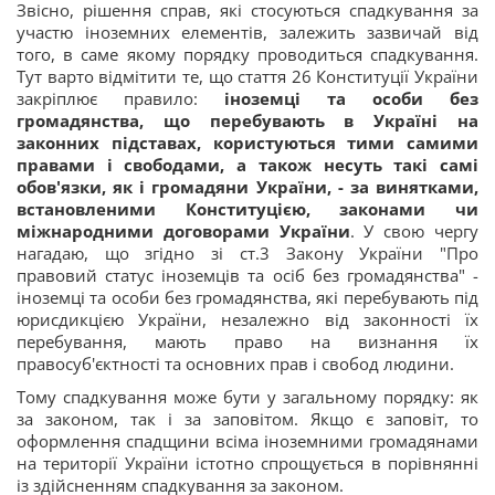
Звісно, рішення справ, які стосуються спадкування за
участю іноземних елементів, залежить зазвичай від
того, в саме якому порядку проводиться спадкування.
Тут варто відмітити те, що стаття 26 Конституції України
закріплює правило:
іноземці та особи без
громадянства, що перебувають в Україні на
законних підставах, користуються тими самими
правами і свободами, а також несуть такі самі
обов'язки, як і громадяни України, - за винятками,
встановленими Конституцією, законами чи
міжнародними договорами України
. У свою чергу
нагадаю, що згідно зі ст.3 Закону України "Про
правовий статус іноземців та осіб без громадянства" -
іноземці та особи без громадянства, які перебувають під
юрисдикцією України, незалежно від законності їх
перебування, мають право на визнання їх
правосуб'єктності та основних прав і свобод людини.
Тому спадкування може бути у загальному порядку: як
за законом, так і за заповітом. Якщо є заповіт, то
оформлення спадщини всіма іноземними громадянами
на території України істотно спрощується в порівнянні
із здійсненням спадкування за законом.