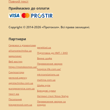
Повний текст
Приймаємо до оплати
Copyright © 2014-2026 «Протокол». Всі права захищені.
Партнери
Сережки з діамантами
pereklad.ua
alliancetechnika.ua
Підготовка до НМТ / ЗНО
миралинкс
Винна шафа
Веб мастер
Перевезення хворих
https://motokosmos.ua/
hospice-life.com.ua/
Синтезатори
mk-translations.ua
perevod.agency
maltina.com.ua
agrotechnika.com.ua
Шафи купе
europeservice.com.ua
Брендові сумки
текст юа
Натяжні стелі Nova Stelya
Посилання
Перевезення хворих за
kievperevod.com.ua
кордон