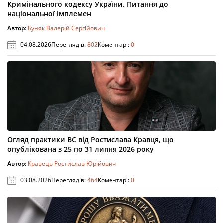
Кримінального кодексу України. Питання до
національної імплемен
Автор:
Буняк Валерій Сергійович
04.08.2026
Переглядів:
802
Коментарі:
0
Огляд практики ВС від Ростислава Кравця, що
опублікована з 25 по 31 липня 2026 року
Автор:
Кравець Ростислав Юрійович
03.08.2026
Переглядів:
464
Коментарі:
0