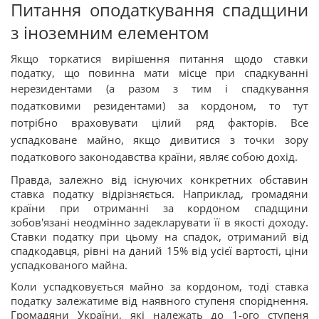
Питання оподаткування спадщини
з іноземним елементом
Якщо торкатися вирішення питання щодо ставки
податку, що повинна мати місце при спадкуванні
нерезидентами (а разом з
тим і спадкування
податковими резидентами) за кордоном, то тут
потрібно враховувати цілий ряд факторів. Все
успадковане майно, якщо дивитися з точки зору
податкового законодавства країни, являє собою дохід.
Правда, залежно від існуючих конкретних обставин
ставка податку відрізняється. Наприклад, громадяни
країни при отриманні за кордоном спадщини
зобов'язані неодмінно задекларувати її в якості доходу.
Ставки податку при цьому на спадок, отриманий від
спадкодавця, рівні на даний 15% від усієї вартості, ціни
успадкованого майна.
Коли успадковується майно за кордоном, тоді ставка
податку залежатиме від наявного ступеня споріднення.
Громадяни України, які належать до 1-ого ступеня