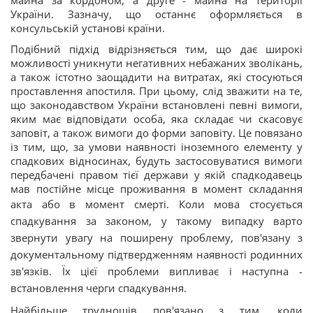
майна за кордоном, а друге - майна на території
України. Зазначу, що останнє оформляється в
консульській установі країни.
Подібний підхід відрізняється тим, що дає широкі
можливості уникнути негативних небажаних зволікань,
а також істотно заощадити на витратах, які стосуються
проставлення апостиля. При цьому, слід зважити на те,
що законодавством України встановлені певні вимоги,
яким має відповідати особа, яка складає чи скасовує
заповіт, а також вимоги до форми заповіту. Це повязано
із тим, що, за умови наявності іноземного елементу у
спадкових відносинах, будуть застосовуватися вимоги
передбачені правом тієї держави у якій спадкодавець
мав постійне місце проживання в момент складання
акта або в момент смерті.
Коли мова стосується
спадкування за законом, у такому випадку варто
звернути увагу на поширену проблему, пов'язану з
документальному підтвердженням наявності родинних
зв'язків. Їх цієї проблеми випливає і наступна -
встановлення черги спадкування.
Найбільше труднощів пов'язано з тим, коли