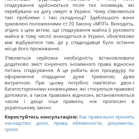
спадкування здійснюється після тих іноземців, які
перебували на дату смерті в Україні. Чому з'являються
такі проблеми і такі складнощі? Здебільшого вони
зумовлені положеннями ст.70 Закону «МПП». Виходить,
згідно з цим актом, що спадкування майна (і рухомого
майна в тому числі) знаходиться в Україні, обов'язково
має відбуватися там, де у спадкодавця було останнє
місце його проживання.
З'являється серйозна необхідність встановлювати
додатково зміст існуючого іноземного права відносно
питань спадкування. А це робить всю процедуру по
оформлення спадщини дуже тривалою, дуже
витратною. При цьому потрібно пам'ятати: двох-і
багатосторонніми конвенціями, які стосуються правової
допомоги, а також правових відносин, встановлюються
часом і дещо інші правила, ніж прописані в
українському законі.
Користуйтесь консультацією:
Как правильно принять
наследство: доли, права, обязанности, документы,
сроки