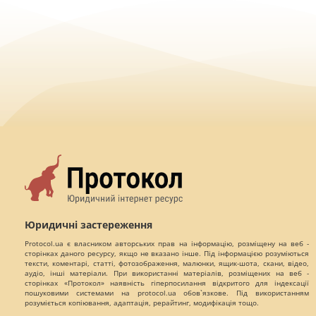
Юридичні застереження
Protocol.ua є власником авторських прав на інформацію, розміщену на веб -
сторінках даного ресурсу, якщо не вказано інше. Під інформацією розуміються
тексти, коментарі, статті, фотозображення, малюнки, ящик-шота, скани, відео,
аудіо, інші матеріали. При використанні матеріалів, розміщених на веб -
сторінках «Протокол» наявність гіперпосилання відкритого для індексації
пошуковими системами на protocol.ua обов`язкове. Під використанням
розуміється копіювання, адаптація, рерайтинг, модифікація тощо.