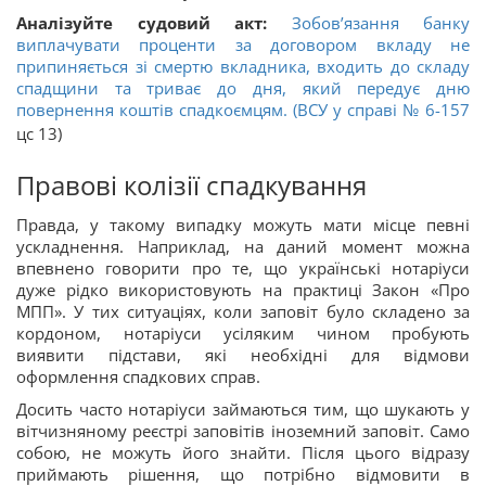
Аналізуйте судовий акт:
Зобов’язання банку
виплачувати проценти за договором вкладу не
припиняється зі смертю вкладника, входить до складу
спадщини та триває до дня, який передує дню
повернення коштів спадкоємцям. (ВСУ у справі
№ 6-157
цс 13)
Правові колізії спадкування
Правда, у такому випадку можуть мати місце певні
ускладнення. Наприклад, на даний момент можна
впевнено говорити про те, що українські нотаріуси
дуже рідко використовують на практиці Закон «Про
МПП». У тих ситуаціях, коли заповіт було складено за
кордоном, нотаріуси усіляким чином пробують
виявити підстави, які необхідні для відмови
оформлення спадкових справ.
Досить часто нотаріуси займаються тим, що шукають у
вітчизняному реєстрі заповітів іноземний заповіт. Само
собою, не можуть його знайти. Після цього відразу
приймають рішення, що потрібно відмовити в