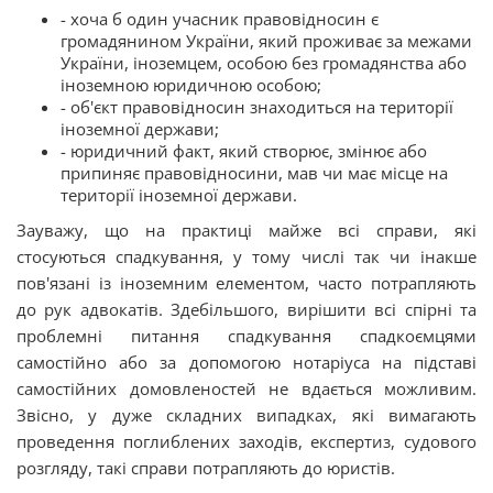
- хоча б один учасник правовідносин є
громадянином України, який проживає за межами
України, іноземцем, особою без громадянства або
іноземною юридичною особою;
- об'єкт правовідносин знаходиться на території
іноземної держави;
- юридичний факт, який створює, змінює або
припиняє правовідносини, мав чи має місце на
території іноземної держави.
Зауважу, що на практиці майже всі справи, які
стосуються спадкування, у тому числі так чи інакше
пов'язані із іноземним елементом, часто потрапляють
до рук адвокатів. Здебільшого, вирішити всі спірні та
проблемні питання спадкування
спадкоємцями
самостійно або за допомогою нотаріуса на підставі
самостійних домовленостей не вдається можливим
.
Звісно, у дуже складних випадках, які вимагають
проведення поглиблених заходів, експертиз, судового
розгляду,
такі справи
потрапляють до юристів
.