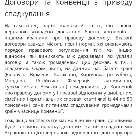
Договори та Конвенції з приводу
спадкування
На сам кінец, варто зважати й на те, що нашою
державою укладено достатньо багато договорів з
іншими країнами про правову допомогу. Вказані
договори завжди містять певні норми, які визначають
порядок правового регулювання тих чи інших
відносин, які виникають між державами, які уклали
договір, а також громадянами цих держав, в т.ч. і
спадкових. Окрім цього, на данний час багато країн
(Білорусь, Вірменія, Казахстан, Киргизька республіка,
Молдова, Російська Федерація, Таджикистан,
Туркменистан, Узбекистан) приєднались до Конвенції
про правову допомогу і правові відносини у цивільних,
сімейних і кримінальних справах, статті якої із 44 по 50
присвячені саме питанням спадкування громадянами
країн-учасниць Конвенції.
Тож, якщо ви спадкуєте майно в іншій країні, доцільним
буде із самого початку дізнатися чи не укладено між
Україною та цією державою відповідного договору про