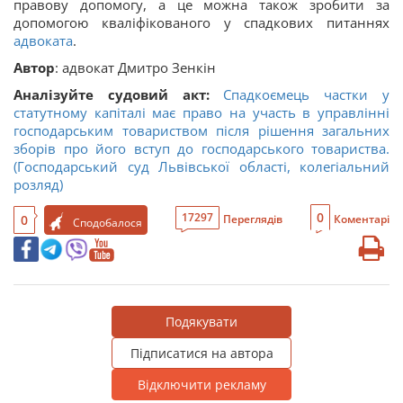
правову допомогу, а це можна також зробити за
допомогою кваліфікованого у спадкових питаннях
адвоката
.
Автор
: адвокат Дмитро Зенкін
Аналізуйте судовий акт:
Спадкоємець частки у
статутному капіталі має право на участь в управлінні
господарським товариством після рішення загальних
зборів про його вступ до господарського товариства.
(Господарський суд Львівської області, колегіальний
розляд)
0
17297
0
Переглядів
Коментарі
Сподобалося
Подякувати
Підписатися на автора
Відключити рекламу