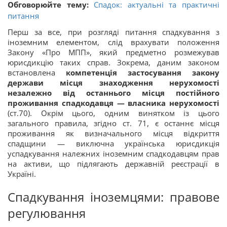
Обговорюйте тему:
Спадок: актуальні та практичні
питання
Перш за все, при розгляді питання спадкування з
іноземним елементом, слід врахувати положення
Закону «Про МПП», який предметно розмежував
юрисдикцію таких справ. Зокрема, даним законом
встановлена
компетенція застосування закону
держави місця знаходження нерухомості
незалежно від останнього місця постійного
проживання спадкодавця — власника нерухомості
(ст.70). Окрім цього, одним винятком із цього
загального правила, згідно ст. 71, є останнє місця
проживання як визначального місця відкриття
спадщини — виключна українська юрисдикція
успадкування належних іноземним спадкодавцям прав
на активи, що підлягають державній реєстрації в
Україні.
Спадкування іноземцями: правове
регулювання