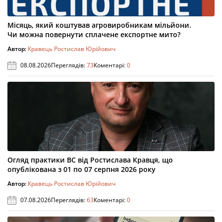
Місяць, який коштував агровиробникам мільйони.
Чи можна повернути сплачене експортне мито?
Автор:
Кравець Ростислав Юрійович
08.08.2026
Переглядів:
73
Коментарі:
0
Огляд практики ВС від Ростислава Кравця, що
опублікована з 01 по 07 серпня 2026 року
Автор:
Кравець Ростислав Юрійович
07.08.2026
Переглядів:
63
Коментарі:
0