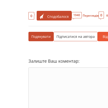
0
1940
0
Переглядів
К
Сподобалося
Подякувати
Підписатися на автора
Ві
Залиште Ваш коментар: