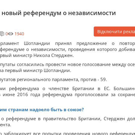
 новый референдум о независимости
Відключити рекл
0
1940
арламент Шотландии принял предложение о повто
ферендуме о независимости, проведения которого добива
рвый министр Никола Стерджен.
путаты согласились провести новое голосование между ос
вала первый министр Шотландии.
утатов регионального парламента, против - 59.
ами референдума о членстве Британии в ЕС. Большин
в июне 2016 года референдума проголосовали за сохран
аким странам надоело быть в союзе?
с о референдуме в правительство Британии, Стерджен до
ента.
то заблокирует все попытки проведения нового референду