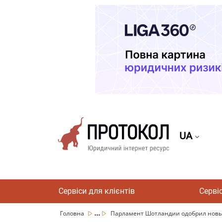
UA
Сервіси для клієнтів
Серві
...
Головна
Парламент Шотландии одобрил новый