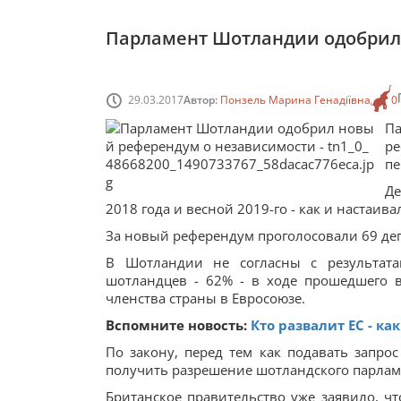
Парламент Шотландии одобрил
29.03.2017
Автор:
Понзель Марина Генадіївна
0
П
ре
пе
Де
2018 года и весной 2019-го - как и настаи
За новый референдум проголосовали 69 деп
В Шотландии не согласны с результат
шотландцев - 62% - в ходе прошедшего 
членства страны в Евросоюзе.
Вспомните новость:
Кто развалит ЕС - к
По закону, перед тем как подавать запро
получить разрешение шотландского парлам
Британское правительство уже заявило, ч