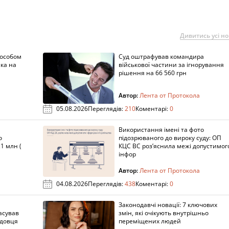
Дивитись усі н
пособом
Суд оштрафував командира
ка на
військової частини за ігнорування
рішення на 66 560 грн
Автор:
Лента от Протокола
05.08.2026
Переглядів:
210
Коментарі:
0
Використання імені та фото
о
підозрюваного до вироку суду: ОП
1 млн (
КЦС ВС роз’яснила межі допустимог
інфор
Автор:
Лента от Протокола
04.08.2026
Переглядів:
438
Коментарі:
0
Законодавчі новації: 7 ключових
асував
змін, які очікують внутрішньо
адовця
переміщених людей