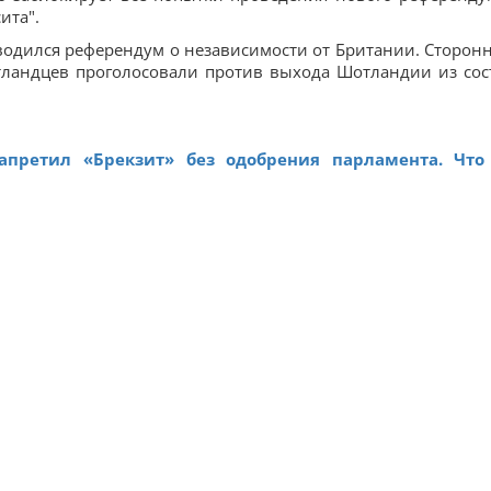
ита".
водился референдум о независимости от Британии. Сторон
тландцев проголосовали против выхода Шотландии из сос
апретил «Брекзит» без одобрения парламента. Что