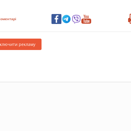
оментарі
дключити рекламу