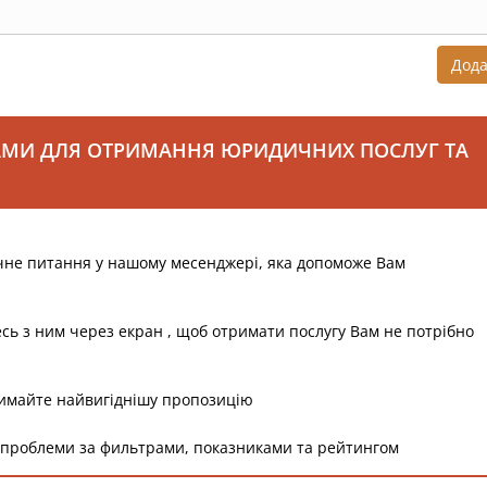
Дод
АМИ ДЛЯ ОТРИМАННЯ ЮРИДИЧНИХ ПОСЛУГ ТА
чне питання у нашому месенджері, яка допоможе Вам
есь з ним через екран , щоб отримати послугу Вам не потрібно
римайте найвигіднішу пропозицію
 проблеми за фильтрами, показниками та рейтингом