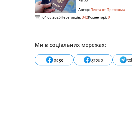
на ро
Автор:
Лента от Протокола
04.08.2026
Переглядів:
342
Коментарі:
0
Ми в соціальних мережах:
page
group
te