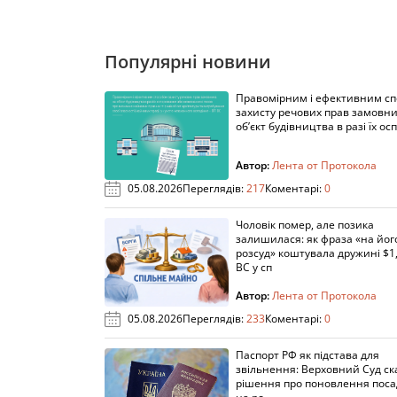
Популярні новини
Правомірним і ефективним с
захисту речових прав замовни
об’єкт будівництва в разі їх осп
Автор:
Лента от Протокола
05.08.2026
Переглядів:
217
Коментарі:
0
Чоловік помер, але позика
залишилася: як фраза «на йог
розсуд» коштувала дружині $1,
ВС у сп
Автор:
Лента от Протокола
05.08.2026
Переглядів:
233
Коментарі:
0
Паспорт РФ як підстава для
звільнення: Верховний Суд ск
рішення про поновлення пос