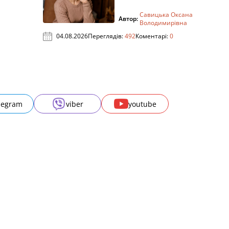
Савицька Оксана
Автор:
Володимирівна
04.08.2026
Переглядів:
492
Коментарі:
0
legram
viber
youtube