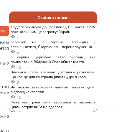
Стрічка новин
КНДР перекинула до Росії понад 100 ракет: в ISW
аму
пояснили, чим це загрожує Україні
1
рном
Гороскоп на 6 серпня: Стрільцям –
сповільнитися, Скорпіонам – перенапруження
ется
6
6 серпня: церковне свято сьогодні, яка
прикмета на Яблучний Спас обіцяє щастя
енью
10
Вівсянка проти граноли: дієтологи розповіли,
що краще для контролю рівня цукру в крові
8
ство
Чи можна заварювати чайний пакетик двічі:
ение
відповідь експертів
10
Невелика група змій вторглася й захопила
цілий острів: як їм це вдалося
10
лжна
Подружжя придбало недорогий будинок в Італії,
але незабаром виявився головний підступ
12
ма в