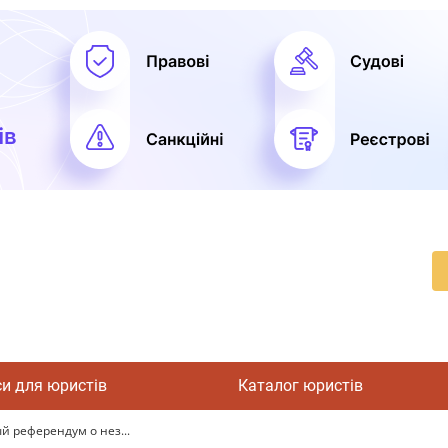
си для юристів
Каталог юристів
 референдум о нез...