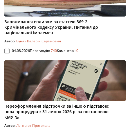
Зловживання впливом за статтею 369-2
Кримінального кодексу України. Питання до
національної імплемен
Автор:
Буняк Валерій Сергійович
04.08.2026
Переглядів:
740
Коментарі:
0
Переоформлення відстрочки за іншою підставою:
нова процедура з 31 липня 2026 р. за постановою
КМУ №
Автор:
Лента от Протокола