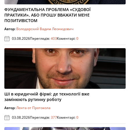
ФУНДАМЕНТАЛЬНА ПРОБЛЕМА «СУДОВОЇ
ПРАКТИКИ», АБО ПРОШУ ВВАЖАТИ МЕНЕ
ПОЗИТИВІСТОМ
Автор:
Володарский Вадим Леонидович
03.08.2026
Переглядів:
403
Коментарі:
0
ШІ в юридичній фірмі: де технології вже
замінюють рутинну роботу
Автор:
Лента от Протокола
03.08.2026
Переглядів:
377
Коментарі:
0