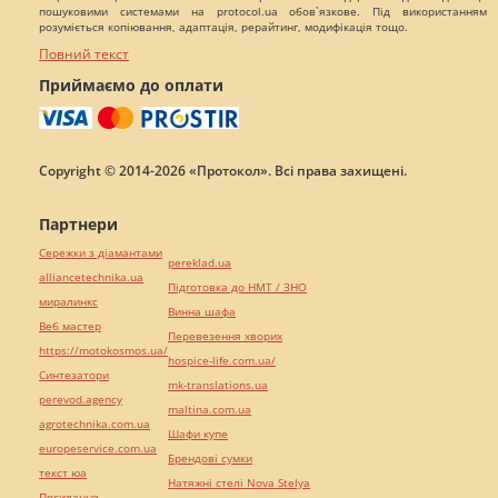
пошуковими системами на protocol.ua обов`язкове. Під використанням
розуміється копіювання, адаптація, рерайтинг, модифікація тощо.
Повний текст
Приймаємо до оплати
Copyright © 2014-2026 «Протокол». Всі права захищені.
Партнери
Сережки з діамантами
pereklad.ua
alliancetechnika.ua
Підготовка до НМТ / ЗНО
миралинкс
Винна шафа
Веб мастер
Перевезення хворих
https://motokosmos.ua/
hospice-life.com.ua/
Синтезатори
mk-translations.ua
perevod.agency
maltina.com.ua
agrotechnika.com.ua
Шафи купе
europeservice.com.ua
Брендові сумки
текст юа
Натяжні стелі Nova Stelya
Посилання