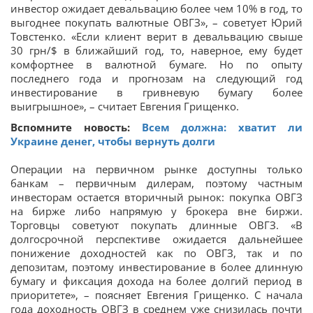
инвестор ожидает девальвацию более чем 10% в год, то
выгоднее покупать валютные ОВГЗ», – советует Юрий
Товстенко. «Если клиент верит в девальвацию свыше
30 грн/$ в ближайший год, то, наверное, ему будет
комфортнее в валютной бумаге. Но по опыту
последнего года и прогнозам на следующий год
инвестирование в гривневую бумагу более
выигрышное», – считает Евгения Грищенко.
Вспомните новость:
Всем должна: хватит ли
Украине денег, чтобы вернуть долги
Операции на первичном рынке доступны только
банкам – первичным дилерам, поэтому частным
инвесторам остается вторичный рынок: покупка ОВГЗ
на бирже либо напрямую у брокера вне биржи.
Торговцы советуют покупать длинные ОВГЗ. «В
долгосрочной перспективе ожидается дальнейшее
понижение доходностей как по ОВГЗ, так и по
депозитам, поэтому инвестирование в более длинную
бумагу и фиксация дохода на более долгий период в
приоритете», – поясняет Евгения Грищенко. С начала
года доходность ОВГЗ в среднем уже снизилась почти