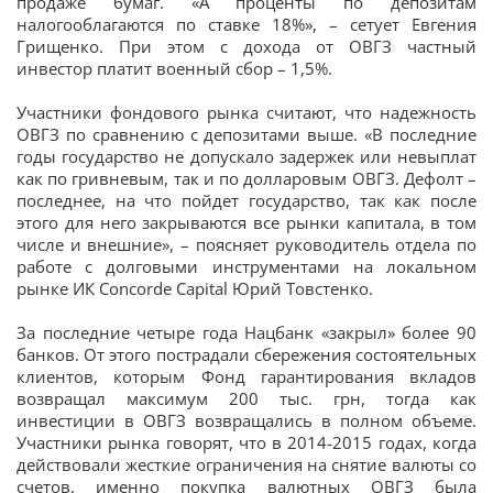
продаже бумаг. «А проценты по депозитам
налогооблагаются по ставке 18%», – сетует Евгения
Грищенко. При этом с дохода от ОВГЗ частный
инвестор платит военный сбор – 1,5%.
Участники фондового рынка считают, что надежность
ОВГЗ по сравнению с депозитами выше. «В последние
годы государство не допускало задержек или невыплат
как по гривневым, так и по долларовым ОВГЗ. Дефолт –
последнее, на что пойдет государство, так как после
этого для него закрываются все рынки капитала, в том
числе и внешние», – поясняет руководитель отдела по
работе с долговыми инструментами на локальном
рынке ИК Concorde Cаpital Юрий Товстенко.
За последние четыре года Нацбанк «закрыл» более 90
банков. От этого пострадали сбережения состоятельных
клиентов, которым Фонд гарантирования вкладов
возвращал максимум 200 тыс. грн, тогда как
инвестиции в ОВГЗ возвращались в полном объеме.
Участники рынка говорят, что в 2014-2015 годах, когда
действовали жесткие ограничения на снятие валюты со
счетов, именно покупка валютных ОВГЗ была