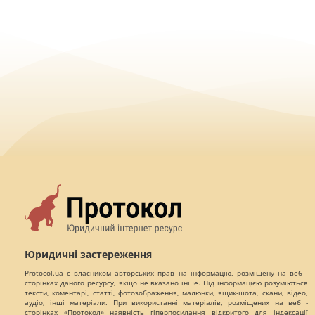
Юридичні застереження
Protocol.ua є власником авторських прав на інформацію, розміщену на веб -
сторінках даного ресурсу, якщо не вказано інше. Під інформацією розуміються
тексти, коментарі, статті, фотозображення, малюнки, ящик-шота, скани, відео,
аудіо, інші матеріали. При використанні матеріалів, розміщених на веб -
сторінках «Протокол» наявність гіперпосилання відкритого для індексації