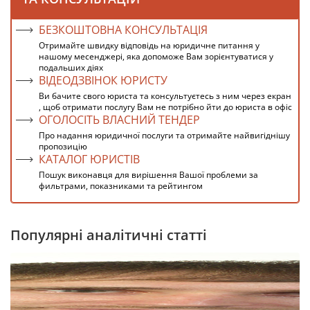
БЕЗКОШТОВНА КОНСУЛЬТАЦІЯ
Отримайте швидку відповідь на юридичне питання у
нашому месенджері, яка допоможе Вам зорієнтуватися у
подальших діях
ВІДЕОДЗВІНОК ЮРИСТУ
Ви бачите свого юриста та консультуєтесь з ним через екран
, щоб отримати послугу Вам не потрібно йти до юриста в офіс
ОГОЛОСІТЬ ВЛАСНИЙ ТЕНДЕР
Про надання юридичної послуги та отримайте найвигіднішу
пропозицію
КАТАЛОГ ЮРИСТІВ
Пошук виконавця для вирішення Вашої проблеми за
фильтрами, показниками та рейтингом
Популярні аналітичні статті