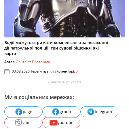
Водії можуть отримати компенсацію за незаконні
дії патрульної поліції: три судові рішення, які
варто
Автор:
Лента от Протокола
03.08.2026
Переглядів:
692
Коментарі:
0
Дивитись усі статті
Ми в соціальних мережах:
page
group
telegram
viber
youtube