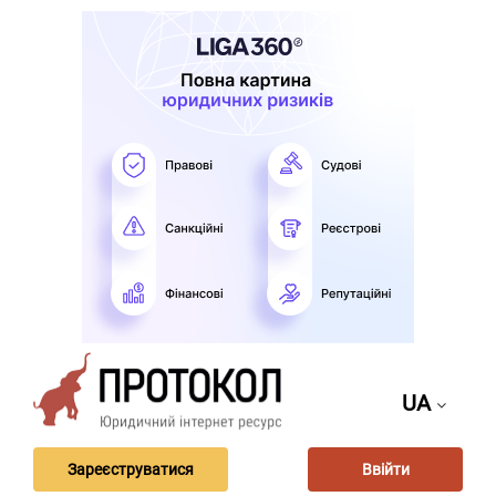
UA
Зареєструватися
Ввійти