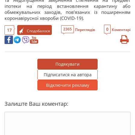
та недопущення звернення стягнення на предмет
іпотеки на період встановлення карантину або
обмежувальних заходів, пов’язаних із поширенням
коронавірусної хвороби (COVID-19).
0
2365
17
Переглядів
Коментарі
Сподобалося
Подякувати
Підписатися на автора
Відключити рекламу
Залиште Ваш коментар: