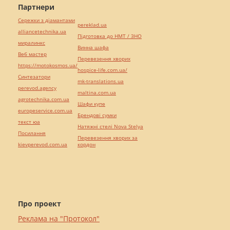
Партнери
Сережки з діамантами
pereklad.ua
alliancetechnika.ua
Підготовка до НМТ / ЗНО
миралинкс
Винна шафа
Веб мастер
Перевезення хворих
https://motokosmos.ua/
hospice-life.com.ua/
Синтезатори
mk-translations.ua
perevod.agency
maltina.com.ua
agrotechnika.com.ua
Шафи купе
europeservice.com.ua
Брендові сумки
текст юа
Натяжні стелі Nova Stelya
Посилання
Перевезення хворих за
kievperevod.com.ua
кордон
Про проект
Реклама на "Протокол"