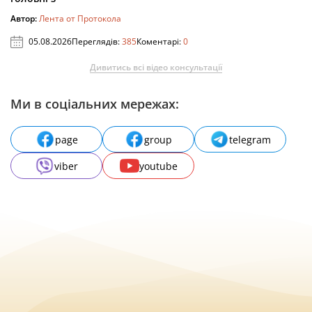
Автор:
Лента от Протокола
05.08.2026
Переглядів:
385
Коментарі:
0
Дивитись всі відео консультації
Ми в соціальних мережах:
page
group
telegram
viber
youtube