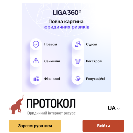
UA
Зареєструватися
Ввійти