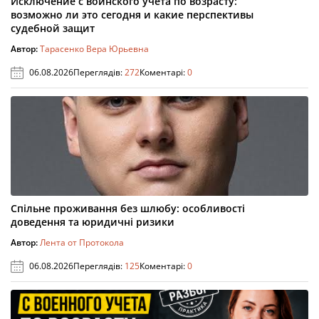
Исключение с воинского учета по возрасту:
возможно ли это сегодня и какие перспективы
судебной защит
Автор:
Тарасенко Вера Юрьевна
06.08.2026
Переглядів:
272
Коментарі:
0
Спільне проживання без шлюбу: особливості
доведення та юридичні ризики
Автор:
Лента от Протокола
06.08.2026
Переглядів:
125
Коментарі:
0