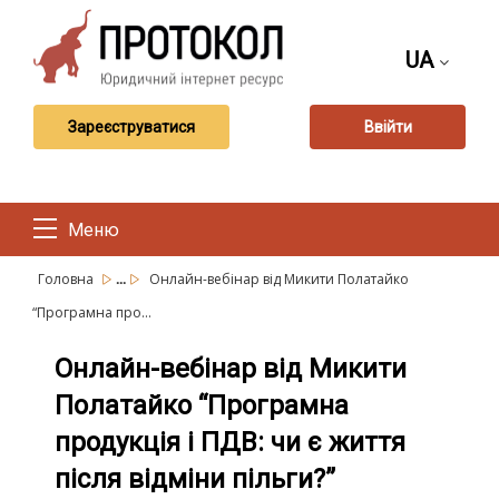
UA
Зареєструватися
Ввійти
Меню
...
Головна
Онлайн-вебінар від Микити Полатайко
“Програмна про...
Онлайн-вебінар від Микити
Полатайко “Програмна
продукція і ПДВ: чи є життя
після відміни пільги?”