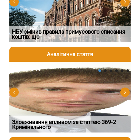
НБУ змінив правила примусового списання
Як
коштів: що
шк
Аналітична стаття
2026-08-04
2
Зловживання впливом за статтею 369-2
Пе
Кримінального
пі