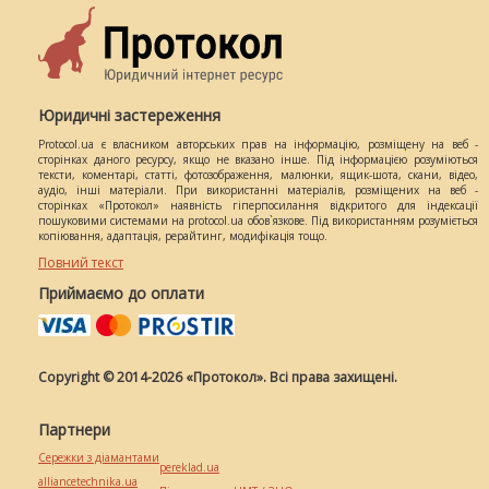
Юридичні застереження
Protocol.ua є власником авторських прав на інформацію, розміщену на веб -
сторінках даного ресурсу, якщо не вказано інше. Під інформацією розуміються
тексти, коментарі, статті, фотозображення, малюнки, ящик-шота, скани, відео,
аудіо, інші матеріали. При використанні матеріалів, розміщених на веб -
сторінках «Протокол» наявність гіперпосилання відкритого для індексації
пошуковими системами на protocol.ua обов`язкове. Під використанням розуміється
копіювання, адаптація, рерайтинг, модифікація тощо.
Повний текст
Приймаємо до оплати
Copyright © 2014-2026 «Протокол». Всі права захищені.
Партнери
Сережки з діамантами
pereklad.ua
alliancetechnika.ua