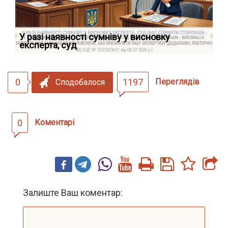
У разі наявності сумніву у висновку
Як
експерта, суд
вк
0
1197
Переглядів
Сподобалося
0
Коментарі
Залиште Ваш коментар: