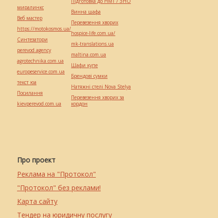
Підготовка до НМТ / ЗНО
миралинкс
Винна шафа
Веб мастер
Перевезення хворих
https://motokosmos.ua/
hospice-life.com.ua/
Синтезатори
mk-translations.ua
perevod.agency
maltina.com.ua
agrotechnika.com.ua
Шафи купе
europeservice.com.ua
Брендові сумки
текст юа
Натяжні стелі Nova Stelya
Посилання
Перевезення хворих за
kievperevod.com.ua
кордон
Про проект
Реклама на "Протокол"
"Протокол" без реклами!
Карта сайту
Тендер на юридичну послугу