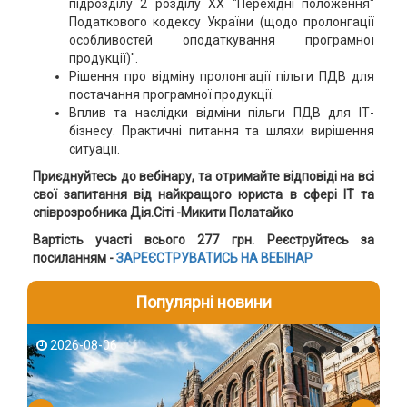
підрозділу 2 розділу XX "Перехідні положення"
Податкового кодексу України (щодо пролонгації
особливостей оподаткування програмної
продукції)".
Рішення про відміну пролонгації пільги ПДВ для
постачання програмної продукції.
Вплив та наслідки відміни пільги ПДВ для ІТ-
бізнесу. Практичні питання та шляхи вирішення
ситуації.
Приєднуйтесь до вебінару, та отримайте відповіді на всі
свої запитання від найкращого юриста в сфері ІТ та
співрозробника Дія.Сіті -Микити Полатайко
Вартість участі всього 277 грн. Реєструйтесь за
посиланням -
ЗАРЕЄСТРУВАТИСЬ НА ВЕБІНАР
Популярні новини
2026-08-06
2