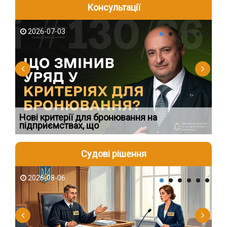
Консультації
2026-07-03
2
Нові критерії для бронювання на
Ви
підприємствах, що
по
Судові рішення
2026-08-06
2