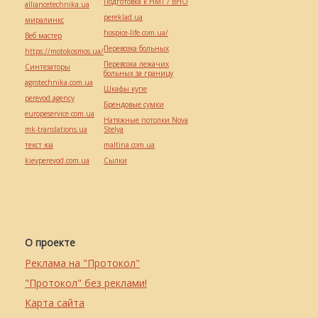
Подготовка к НМТ / ВНО
alliancetechnika.ua
pereklad.ua
миралинкс
hospice-life.com.ua/
Веб мастер
Перевозка больных
https://motokosmos.ua/
Перевозка лежачих
Синтезаторы
больных за границу
agrotechnika.com.ua
Шкафы купе
perevod.agency
Брендовые сумки
europeservice.com.ua
Натяжные потолки Nova
mk-translations.ua
Stelya
текст юа
maltina.com.ua
kievperevod.com.ua
Cылки
О проекте
Реклама на "Протокол"
"Протокол" без реклами!
Карта сайта