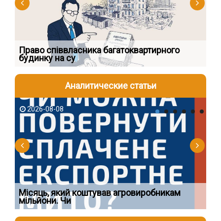
к
Право співвласника багатоквартирного
Як
будинку на су
шк
Аналитические статьи
2026-08-08
2
Ї
Місяць, який коштував агровиробникам
Ог
мільйони. Чи
що