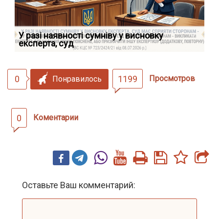
У разі наявності сумніву у висновку
Як
експерта, суд
вк
0
1199
Просмотров
Понравилось
0
Коментарии
Оставьте Ваш комментарий: