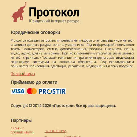
Юридические оговорки
Protocol.ua обладает авторскими правами на информацию, размещенную на веб -
страницах данного ресурса, если не указано иное. Под информацией понимаются
тексты, комментарии, статьи, фотоизображения, рисунки, ящик-шота, сканы,
видео, аудио, другие материалы. При использовании материалов, размещенных
на веб - страницах «Протокол» наличие гиперссылки открытого для индексации
поисковыми системами на protocol.ua обязательна. Под использованием
понимается копирования, адаптация, рерайтинг, модификация и тому подобное.
Полный текст
Приймаємо до оплати
Copyright © 2014-2026 «Протокол». Все права защищены.
Партнёры
Серьги с
Винный шкаф
бриллиантами