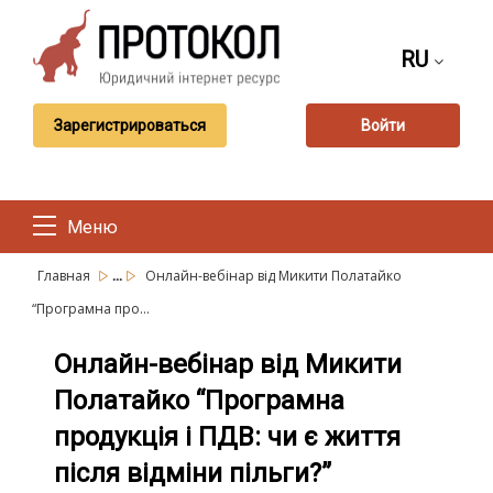
RU
Зарегистрироваться
Войти
Меню
...
Главная
Онлайн-вебінар від Микити Полатайко
“Програмна про...
Онлайн-вебінар від Микити
Полатайко “Програмна
продукція і ПДВ: чи є життя
після відміни пільги?”