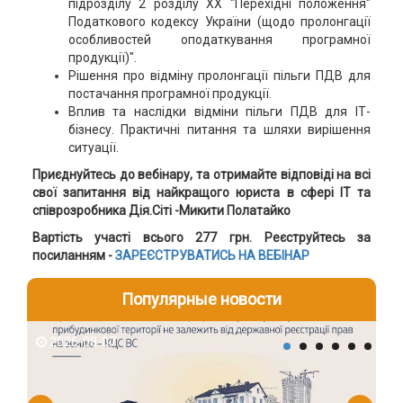
підрозділу 2 розділу XX "Перехідні положення"
Податкового кодексу України (щодо пролонгації
особливостей оподаткування програмної
продукції)".
Рішення про відміну пролонгації пільги ПДВ для
постачання програмної продукції.
Вплив та наслідки відміни пільги ПДВ для ІТ-
бізнесу. Практичні питання та шляхи вирішення
ситуації.
Приєднуйтесь до вебінару, та отримайте відповіді на всі
свої запитання від найкращого юриста в сфері ІТ та
співрозробника Дія.Сіті -Микити Полатайко
Вартість участі всього 277 грн. Реєструйтесь за
посиланням -
ЗАРЕЄСТРУВАТИСЬ НА ВЕБІНАР
Популярные новости
2026-08-07
2