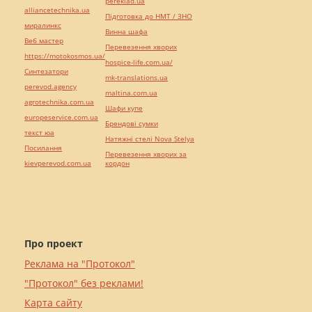
pereklad.ua
alliancetechnika.ua
Підготовка до НМТ / ЗНО
миралинкс
Винна шафа
Веб мастер
Перевезення хворих
https://motokosmos.ua/
hospice-life.com.ua/
Синтезатори
mk-translations.ua
perevod.agency
maltina.com.ua
agrotechnika.com.ua
Шафи купе
europeservice.com.ua
Брендові сумки
текст юа
Натяжні стелі Nova Stelya
Посилання
Перевезення хворих за
kievperevod.com.ua
кордон
Про проект
Реклама на "Протокол"
"Протокол" без реклами!
Карта сайту