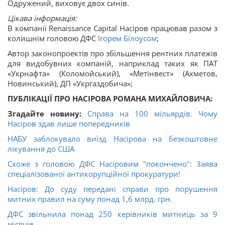
Одружений, виховує двох синів.
Цікава інформація:
В компанії Renaissance Capital Насіров працював разом з
колишнім головою ДФС
Ігорем Білоусом
;
Автор законопроектів про збільшення рентних платежів
для видобувних компаній, наприклад таких як ПАТ
«Укрнафта» (Коломойський), «Метінвест» (Ахметов,
Новинський), ДП «Укргаздобича»;
ПУБЛІКАЦІЇ ПРО НАСІРОВА РОМАНА МИХАЙЛОВИЧА:
Згадайте новину:
Справа на 100 мільярдів. Чому
Насіров здав лише попередників
НАБУ заблокувало виїзд Насірова на безкоштовне
лікування до США
Схоже з головою ДФС Насіровим "покончено": Заява
спеціалізованої антикорупційної прокуратури!
Насіров: До суду передані справи про порушення
митних правил на суму понад 1,6 млрд. грн.
ДФС звільнила понад 250 керівників митниць за 9
місяців