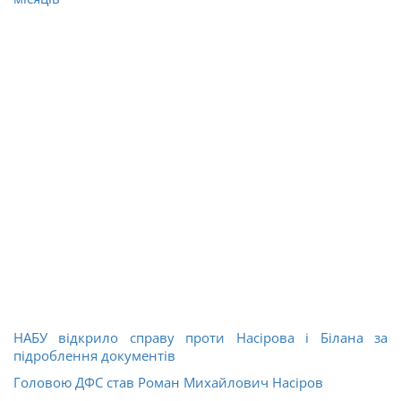
НАБУ відкрило справу проти Насірова і Білана за
підроблення документів
Головою ДФС став Роман Михайлович Насіров