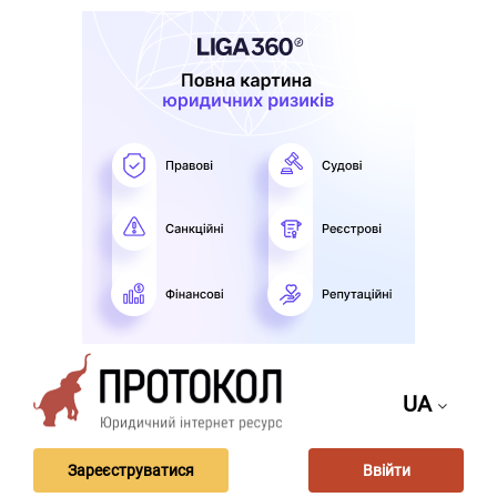
UA
Зареєструватися
Ввійти