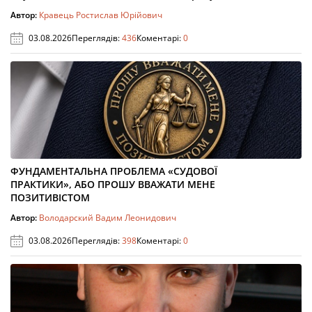
Автор:
Кравець Ростислав Юрійович
03.08.2026
Переглядів:
436
Коментарі:
0
ФУНДАМЕНТАЛЬНА ПРОБЛЕМА «СУДОВОЇ
ПРАКТИКИ», АБО ПРОШУ ВВАЖАТИ МЕНЕ
ПОЗИТИВІСТОМ
Автор:
Володарский Вадим Леонидович
03.08.2026
Переглядів:
398
Коментарі:
0