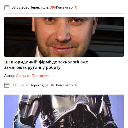
03.08.2026
Переглядів:
396
Коментарі:
0
ШІ в юридичній фірмі: де технології вже
замінюють рутинну роботу
Автор:
Лента от Протокола
03.08.2026
Переглядів:
361
Коментарі:
0