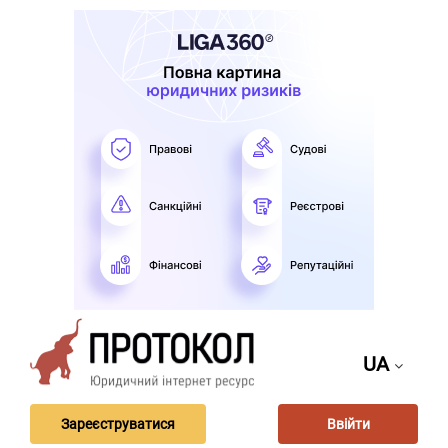
UA
Зареєструватися
Ввійти