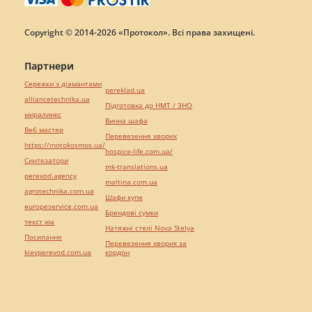
Copyright © 2014-2026 «Протокол». Всі права захищені.
Партнери
Сережки з діамантами
pereklad.ua
alliancetechnika.ua
Підготовка до НМТ / ЗНО
миралинкс
Винна шафа
Веб мастер
Перевезення хворих
https://motokosmos.ua/
hospice-life.com.ua/
Синтезатори
mk-translations.ua
perevod.agency
maltina.com.ua
agrotechnika.com.ua
Шафи купе
europeservice.com.ua
Брендові сумки
текст юа
Натяжні стелі Nova Stelya
Посилання
Перевезення хворих за
kievperevod.com.ua
кордон