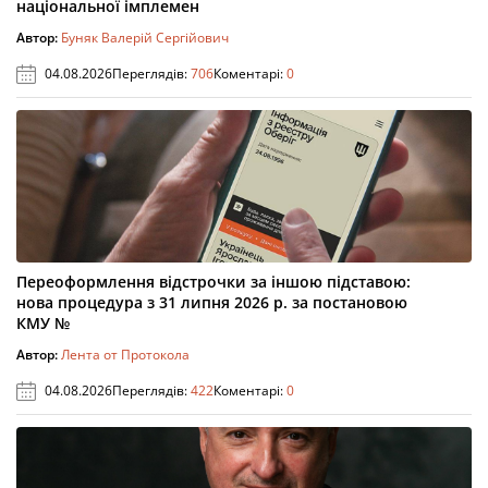
національної імплемен
Автор:
Буняк Валерій Сергійович
04.08.2026
Переглядів:
706
Коментарі:
0
Переоформлення відстрочки за іншою підставою:
нова процедура з 31 липня 2026 р. за постановою
КМУ №
Автор:
Лента от Протокола
04.08.2026
Переглядів:
422
Коментарі:
0