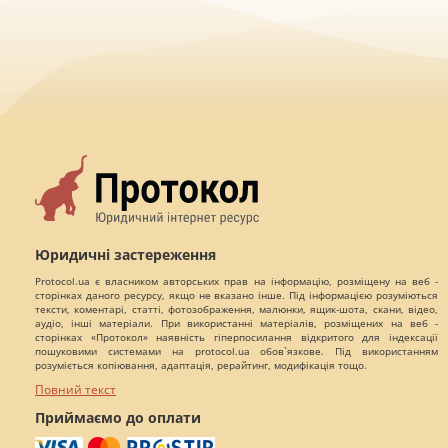
Юридичні застереження
Protocol.ua є власником авторських прав на інформацію, розміщену на веб -
сторінках даного ресурсу, якщо не вказано інше. Під інформацією розуміються
тексти, коментарі, статті, фотозображення, малюнки, ящик-шота, скани, відео,
аудіо, інші матеріали. При використанні матеріалів, розміщених на веб -
сторінках «Протокол» наявність гіперпосилання відкритого для індексації
пошуковими системами на protocol.ua обов`язкове. Під використанням
розуміється копіювання, адаптація, рерайтинг, модифікація тощо.
Повний текст
Приймаємо до оплати