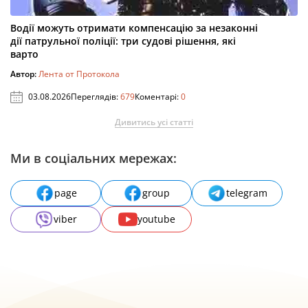
Водії можуть отримати компенсацію за незаконні
дії патрульної поліції: три судові рішення, які
варто
Автор:
Лента от Протокола
03.08.2026
Переглядів:
679
Коментарі:
0
Дивитись усі статті
Ми в соціальних мережах:
page
group
telegram
viber
youtube