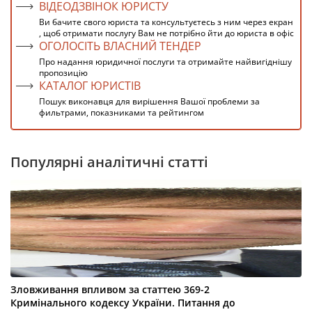
ВІДЕОДЗВІНОК ЮРИСТУ
Ви бачите свого юриста та консультуєтесь з ним через екран
, щоб отримати послугу Вам не потрібно йти до юриста в офіс
ОГОЛОСІТЬ ВЛАСНИЙ ТЕНДЕР
Про надання юридичної послуги та отримайте найвигіднішу
пропозицію
КАТАЛОГ ЮРИСТІВ
Пошук виконавця для вирішення Вашої проблеми за
фильтрами, показниками та рейтингом
Популярні аналітичні статті
Зловживання впливом за статтею 369-2
Кримінального кодексу України. Питання до