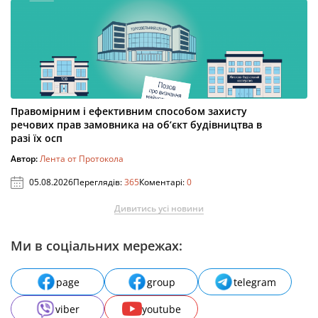
Правомірним і ефективним способом захисту
речових прав замовника на об’єкт будівництва в
разі їх осп
Автор:
Лента от Протокола
05.08.2026
Переглядів:
365
Коментарі:
0
Дивитись усі новини
Ми в соціальних мережах:
page
group
telegram
viber
youtube