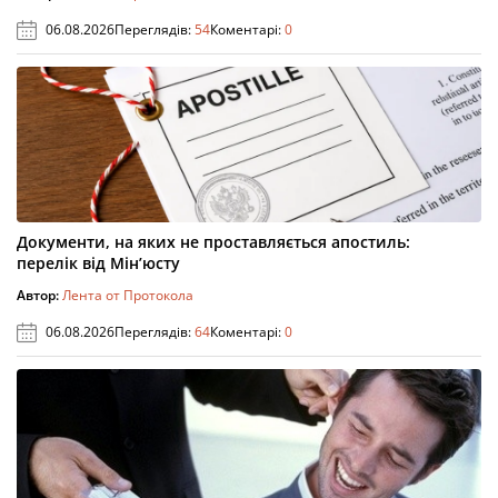
06.08.2026
Переглядів:
54
Коментарі:
0
Документи, на яких не проставляється апостиль:
перелік від Мін’юсту
Автор:
Лента от Протокола
06.08.2026
Переглядів:
64
Коментарі:
0