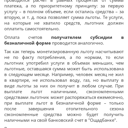
проводился расчет в равных процентах от суммы
платежа, а по приоритетному принципу: за первую
услугу – в полном объеме, если остались средства – за
вторую, и т. д. пока позволяет сумма льготы. Те услуги,
на которые не хватило средств, льготник должен
оплатить самостоятельно.
Оплата счетов
получателем субсидии в
безналичной форме
проводится аналогично.
Так как теперь монетизированную льготу насчитывают
не по факту потребления, а по нормам, то если
льготник употребил услуги в объемах меньших, чем
льготные, оставшаяся сумма может быть использована
в следующем месяце. Например, человек месяц не жил
в квартире, не использовал воду, газ, но выплату в
виде льготы за них он получит в любом случае. При
выплате льгот наличными, сэкономленными
средствами льготник может распоряжаться ежемесячно,
при выплате льгот в безналичной форме – только
после завершения отопительного сезона
сэкономленные средства можно будет получить
наличными на свой банковский счет в "Ощадбанке".