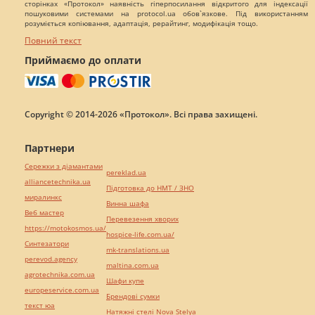
сторінках «Протокол» наявність гіперпосилання відкритого для індексації
пошуковими системами на protocol.ua обов`язкове. Під використанням
розуміється копіювання, адаптація, рерайтинг, модифікація тощо.
Повний текст
Приймаємо до оплати
Copyright © 2014-2026 «Протокол». Всі права захищені.
Партнери
Сережки з діамантами
pereklad.ua
alliancetechnika.ua
Підготовка до НМТ / ЗНО
миралинкс
Винна шафа
Веб мастер
Перевезення хворих
https://motokosmos.ua/
hospice-life.com.ua/
Синтезатори
mk-translations.ua
perevod.agency
maltina.com.ua
agrotechnika.com.ua
Шафи купе
europeservice.com.ua
Брендові сумки
текст юа
Натяжні стелі Nova Stelya