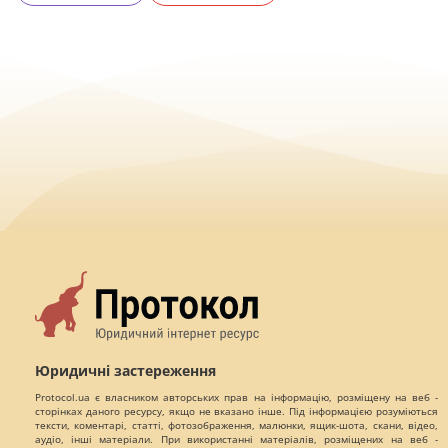
Юридичні застереження
Protocol.ua є власником авторських прав на інформацію, розміщену на веб -
сторінках даного ресурсу, якщо не вказано інше. Під інформацією розуміються
тексти, коментарі, статті, фотозображення, малюнки, ящик-шота, скани, відео,
аудіо, інші матеріали. При використанні матеріалів, розміщених на веб -