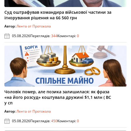
Суд оштрафував командира військової частини за
ігнорування рішення на 66 560 грн
Автор:
Лента от Протокола
05.08.2026
Переглядів:
344
Коментарі:
0
Чоловік помер, але позика залишилася: як фраза
«на його розсуд» коштувала дружині $1,1 млн ( ВС
у сп
Автор:
Лента от Протокола
05.08.2026
Переглядів:
450
Коментарі:
0