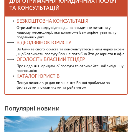
ДЛЯ ОТРИМАННЯ ЮРИДИЧНИХ ПОСЛУГ
ТА КОНСУЛЬТАЦІЙ
БЕЗКОШТОВНА КОНСУЛЬТАЦІЯ
Отримайте швидку відповідь на юридичне питання у
нашому месенджері, яка допоможе Вам зорієнтуватися у
подальших діях
ВІДЕОДЗВІНОК ЮРИСТУ
Ви бачите свого юриста та консультуєтесь з ним через екран
, щоб отримати послугу Вам не потрібно йти до юриста в офіс
ОГОЛОСІТЬ ВЛАСНИЙ ТЕНДЕР
Про надання юридичної послуги та отримайте найвигіднішу
пропозицію
КАТАЛОГ ЮРИСТІВ
Пошук виконавця для вирішення Вашої проблеми за
фильтрами, показниками та рейтингом
Популярні новини