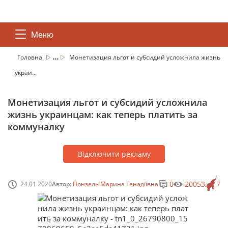
Меню
...
Головна
Монетизация льгот и субсидий усложнила жизнь
украи...
Монетизация льгот и субсидий усложнила
жизнь украинцам: как теперь платить за
коммуналку
Відключити рекламу
0
20053
24.01.2020
Автор:
Понзель Марина Генадіївна
7