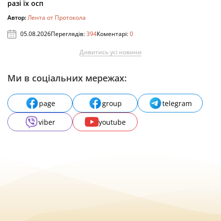
разі їх осп
Автор:
Лента от Протокола
05.08.2026
Переглядів:
394
Коментарі:
0
Дивитись усі новини
Ми в соціальних мережах:
page
group
telegram
viber
youtube