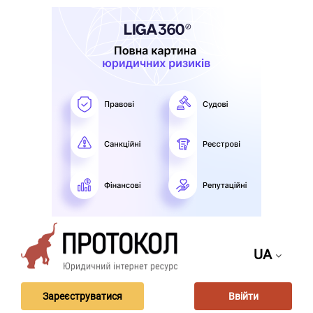
UA
Зареєструватися
Ввійти