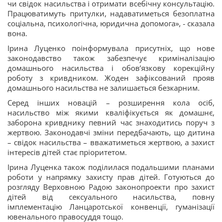
чи свідок насильства і отримати всебічну консультацію.
Працюватимуть притулки, надаватиметься безоплатна
соціальна, психологічна, юридична допомога», - сказала
вона.
Ірина Луценко поінформувала присутніх, що нове
законодавство також забезпечує криміналізацію
домашнього насильства і обов’язкову корекційну
роботу з кривдником. Жоден зафіксований прояв
домашнього насильства не залишається безкарним.
Серед інших новацій – розширення кола осіб,
насильство між якими кваліфікується як домашнє,
заборона кривднику певний час знаходитись поруч з
жертвою. Законодавчі зміни передбачають, що дитина
– свідок насильства – вважатиметься жертвою, а захист
інтересів дітей стає пріоритетом.
Ірина Луценка також поділилася подальшими планами
роботи у напрямку захисту прав дітей. Готуються до
розгляду Верховною Радою законопроекти про захист
дітей від сексуального насильства, повну
імплементацію Ланцаротської конвенції, гуманізації
ювенального правосуддя тощо.