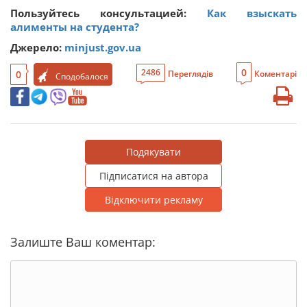
Пользуйтесь консультацией:
Как взыскать
алименты на студента?
Джерело:
minjust.gov.ua
0
2486
0
Переглядів
Коментарі
Сподобалося
Подякувати
Підписатися на автора
Відключити рекламу
Залиште Ваш коментар: