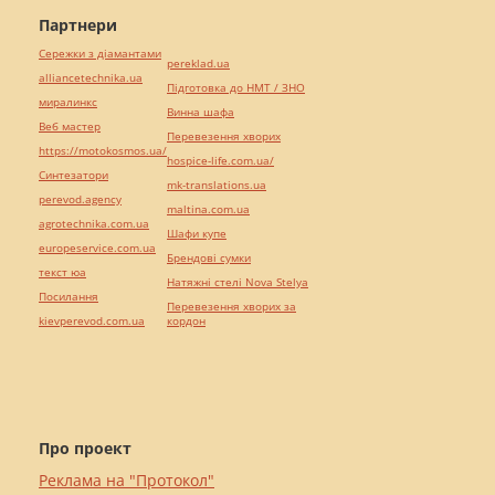
Партнери
Сережки з діамантами
pereklad.ua
alliancetechnika.ua
Підготовка до НМТ / ЗНО
миралинкс
Винна шафа
Веб мастер
Перевезення хворих
https://motokosmos.ua/
hospice-life.com.ua/
Синтезатори
mk-translations.ua
perevod.agency
maltina.com.ua
agrotechnika.com.ua
Шафи купе
europeservice.com.ua
Брендові сумки
текст юа
Натяжні стелі Nova Stelya
Посилання
Перевезення хворих за
kievperevod.com.ua
кордон
Про проект
Реклама на "Протокол"