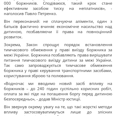
000 боржників. Сподіваюся, такий крок стане
ефективним засобом тиску на неплатників», -
наголосив Павло Петренко.
Він переконаний: не сплачуючи аліменти, один з
батьків фактично вчиняє економічне насильство над
дитиною, позбавляючи її права на повноцінний
розвиток.
Зокрема, Закон спрощує порядок встановлення
тимчасового обмеження у праві виїзду боржника за
межі України. Боржника позбавляють права вирішувати
питання тимчасового виїзду дитини за межі України.
Так само запроваджується тимчасове обмеження
боржника у праві керування транспортними засобами,
користування зброєю та полювання.
«Водночас ми вводимо новий засіб впливу на
боржників – до 240 годин суспільно корисних робіт,
оплата за які піде на погашення боргу перед дитиною
безпосередньо», - додав Міністр юстиції.
Він звернув окрему увагу на те, що такі жорсткі методи
впливу застосовуватимуться лише до злісних