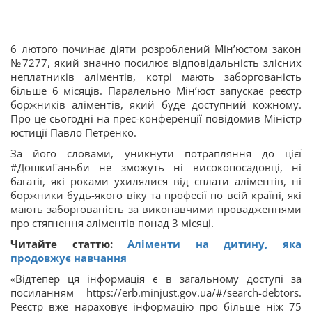
6 лютого починає діяти розроблений Мін’юстом закон
№7277, який значно посилює відповідальність злісних
неплатників аліментів, котрі мають заборгованість
більше 6 місяців. Паралельно Мін’юст запускає реєстр
боржників аліментів, який буде доступний кожному.
Про це сьогодні на прес-конференції повідомив Міністр
юстиції Павло Петренко.
За його словами, уникнути потрапляння до цієї
#ДошкиГаньби не зможуть ні високопосадовці, ні
багатії, які роками ухилялися від сплати аліментів, ні
боржники будь-якого віку та професії по всій країні, які
мають заборгованість за виконавчими провадженнями
про стягнення аліментів понад 3 місяці.
Читайте статтю:
Аліменти на дитину, яка
продовжує навчання
«Відтепер ця інформація є в загальному доступі за
посиланням https://erb.minjust.gov.ua/#/search-debtors.
Реєстр вже нараховує інформацію про більше ніж 75