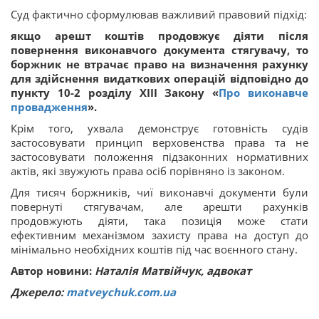
Суд фактично сформулював важливий правовий підхід:
якщо арешт коштів продовжує діяти після
повернення виконавчого документа стягувачу, то
боржник не втрачає право на визначення рахунку
для здійснення видаткових операцій відповідно до
пункту 10-2 розділу XIII Закону «
Про виконавче
провадження
».
Крім того, ухвала демонструє готовність судів
застосовувати принцип верховенства права та не
застосовувати положення підзаконних нормативних
актів, які звужують права осіб порівняно із законом.
Для тисяч боржників, чиї виконавчі документи були
повернуті стягувачам, але арешти рахунків
продовжують діяти, така позиція може стати
ефективним механізмом захисту права на доступ до
мінімально необхідних коштів під час воєнного стану.
Автор новини:
Наталія Матвійчук, адвокат
Джерело:
matveychuk.com.ua