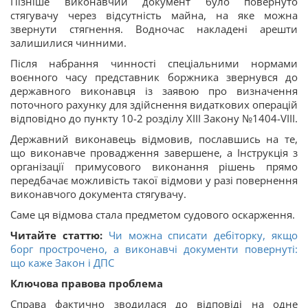
Пізніше виконавчий документ було повернуто
стягувачу через відсутність майна, на яке можна
звернути стягнення. Водночас накладені арешти
залишилися чинними.
Після набрання чинності спеціальними нормами
воєнного часу представник боржника звернувся до
державного виконавця із заявою про визначення
поточного рахунку для здійснення видаткових операцій
відповідно до пункту 10-2 розділу XIII Закону №1404-VIII.
Державний виконавець відмовив, пославшись на те,
що виконавче провадження завершене, а Інструкція з
організації примусового виконання рішень прямо
передбачає можливість такої відмови у разі повернення
виконавчого документа стягувачу.
Саме ця відмова стала предметом судового оскарження.
Читайте статтю:
Чи можна списати дебіторку, якщо
борг прострочено, а виконавчі документи повернуті:
що каже Закон і ДПС
Ключова правова проблема
Справа фактично зводилася до відповіді на одне