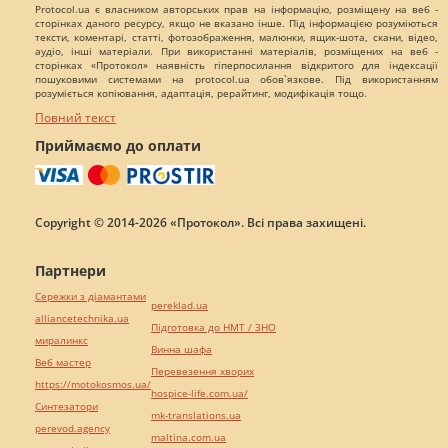
Protocol.ua є власником авторських прав на інформацію, розміщену на веб -
сторінках даного ресурсу, якщо не вказано інше. Під інформацією розуміються
тексти, коментарі, статті, фотозображення, малюнки, ящик-шота, скани, відео,
аудіо, інші матеріали. При використанні матеріалів, розміщених на веб -
сторінках «Протокол» наявність гіперпосилання відкритого для індексації
пошуковими системами на protocol.ua обов`язкове. Під використанням
розуміється копіювання, адаптація, рерайтинг, модифікація тощо.
Повний текст
Приймаємо до оплати
Copyright © 2014-2026 «Протокол». Всі права захищені.
Партнери
Сережки з діамантами
pereklad.ua
alliancetechnika.ua
Підготовка до НМТ / ЗНО
миралинкс
Винна шафа
Веб мастер
Перевезення хворих
https://motokosmos.ua/
hospice-life.com.ua/
Синтезатори
mk-translations.ua
perevod.agency
maltina.com.ua