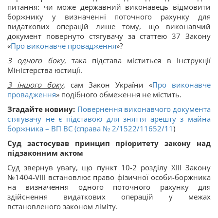
питання: чи може державний виконавець відмовити
боржнику у визначенні поточного рахунку для
видаткових операцій лише тому, що виконавчий
документ повернуто стягувачу за статтею 37 Закону
«
Про виконавче провадження
»?
З одного боку
, така підстава міститься в Інструкції
Міністерства юстиції.
З іншого боку,
сам Закон України «
Про виконавче
провадження
» подібного обмеження не містить.
Згадайте новину:
Повернення виконавчого документа
стягувачу не є підставою для зняття арешту з майна
боржника – ВП ВС (справа
№ 2/1522/11652/11
)
Суд застосував принцип пріоритету закону над
підзаконним актом
Суд звернув увагу, що пункт 10-2 розділу XIII Закону
№1404-VIII встановлює право фізичної особи-боржника
на визначення одного поточного рахунку для
здійснення видаткових операцій у межах
встановленого законом ліміту.