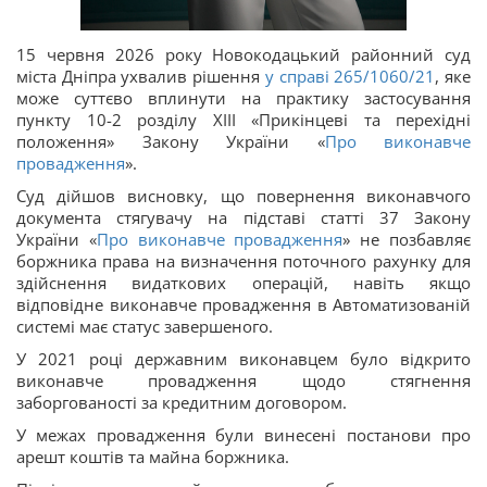
15 червня 2026 року Новокодацький районний суд
міста Дніпра ухвалив рішення
у справі 265/1060/21
, яке
може суттєво вплинути на практику застосування
пункту 10-2 розділу XIII «Прикінцеві та перехідні
положення» Закону України «
Про виконавче
провадження
».
Суд дійшов висновку, що повернення виконавчого
документа стягувачу на підставі статті 37 Закону
України «
Про виконавче провадження
» не позбавляє
боржника права на визначення поточного рахунку для
здійснення видаткових операцій, навіть якщо
відповідне виконавче провадження в Автоматизованій
системі має статус завершеного.
У 2021 році державним виконавцем було відкрито
виконавче провадження щодо стягнення
заборгованості за кредитним договором.
У межах провадження були винесені постанови про
арешт коштів та майна боржника.