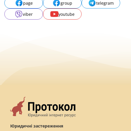
page
group
telegram
viber
youtube
Юридичні застереження