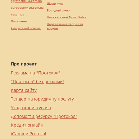
agrotechnika.com.ua
Шафи купе
europeservice.com.ua
Брендові сумки
текст юа
Натяжні стелі Nova Stelya
Посилання
Перевезення хворих за
kievperevod.com.ua
кордон
Про проект
Реклама на "Протокол"
"Протокол" без реклами!
Карта сайту
Тендер на юридичну послугу
Угода користувача
Допомогти ресурсу "Протокол"
Кредит онлайн
iGaming Protocol