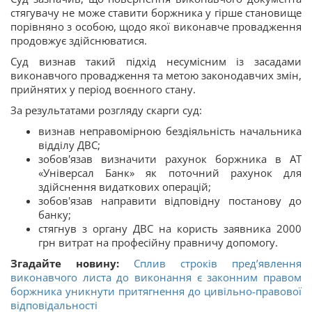
стягувачу не може ставити боржника у гірше становище
порівняно з особою, щодо якої виконавче провадження
продовжує здійснюватися.
Суд визнав такий підхід несумісним із засадами
виконавчого провадження та метою законодавчих змін,
прийнятих у період воєнного стану.
За результатами розгляду скарги суд:
визнав неправомірною бездіяльність начальника
відділу ДВС;
зобов'язав визначити рахунок боржника в АТ
«Універсал Банк» як поточний рахунок для
здійснення видаткових операцій;
зобов'язав направити відповідну постанову до
банку;
стягнув з органу ДВС на користь заявника 2000
грн витрат на професійну правничу допомогу.
Згадайте новину:
Сплив строків пред’явлення
виконавчого листа до виконання є законним правом
боржника уникнути притягнення до цивільно-правової
відповідальності