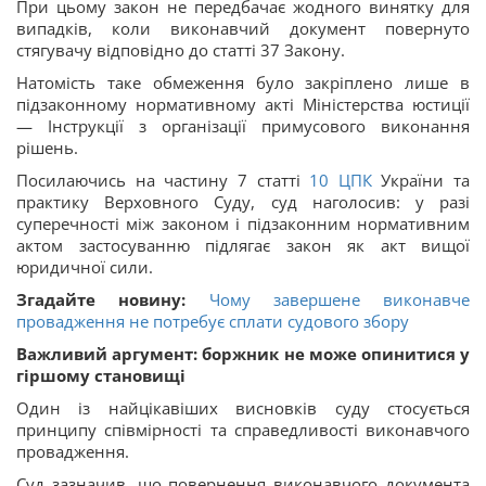
При цьому закон не передбачає жодного винятку для
випадків, коли виконавчий документ повернуто
стягувачу відповідно до статті 37 Закону.
Натомість таке обмеження було закріплено лише в
підзаконному нормативному акті Міністерства юстиції
— Інструкції з організації примусового виконання
рішень.
Посилаючись на частину 7 статті
10
ЦПК
України та
практику Верховного Суду, суд наголосив: у разі
суперечності між законом і підзаконним нормативним
актом застосуванню підлягає закон як акт вищої
юридичної сили.
Згадайте новину:
Чому завершене виконавче
провадження не потребує сплати судового збору
Важливий аргумент: боржник не може опинитися у
гіршому становищі
Один із найцікавіших висновків суду стосується
принципу співмірності та справедливості виконавчого
провадження.
Суд зазначив, що повернення виконавчого документа