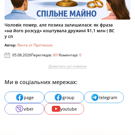
Чоловік помер, але позика залишилася: як фраза
«на його розсуд» коштувала дружині $1,1 млн ( ВС
у сп
Автор:
Лента от Протокола
05.08.2026
Переглядів:
601
Коментарі:
0
Дивитись усі новини
Ми в соціальних мережах:
page
group
telegram
viber
youtube