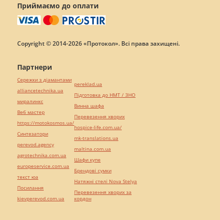
Приймаємо до оплати
Copyright © 2014-2026 «Протокол». Всі права захищені.
Партнери
Сережки з діамантами
pereklad.ua
alliancetechnika.ua
Підготовка до НМТ / ЗНО
миралинкс
Винна шафа
Веб мастер
Перевезення хворих
https://motokosmos.ua/
hospice-life.com.ua/
Синтезатори
mk-translations.ua
perevod.agency
maltina.com.ua
agrotechnika.com.ua
Шафи купе
europeservice.com.ua
Брендові сумки
текст юа
Натяжні стелі Nova Stelya
Посилання
Перевезення хворих за
kievperevod.com.ua
кордон