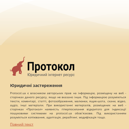
Юридичні застереження
Protocol.ua є власником авторських прав на інформацію, розміщену на веб -
сторінках даного ресурсу, якщо не вказано інше. Під інформацією розуміються
тексти, коментарі, статті, фотозображення, малюнки, ящик-шота, скани, відео,
аудіо, інші матеріали. При використанні матеріалів, розміщених на веб -
сторінках «Протокол» наявність гіперпосилання відкритого для індексації
пошуковими системами на protocol.ua обов`язкове. Під використанням
розуміється копіювання, адаптація, рерайтинг, модифікація тощо.
Повний текст