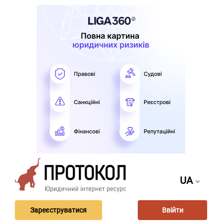
UA
Зареєструватися
Ввійти