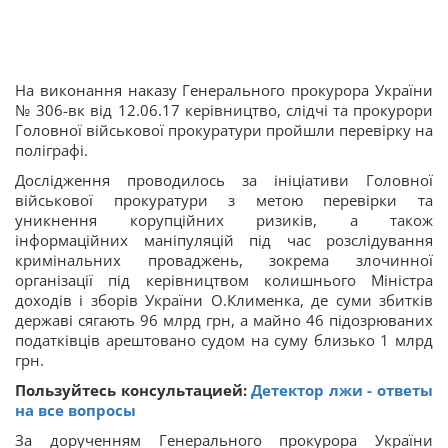
На виконання наказу Генерального прокурора України
№ 306-вк від 12.06.17 керівництво, слідчі та прокурори
Головної військової прокуратури пройшли перевірку на
поліграфі.
Дослідження проводилось за ініціативи Головної
військової прокуратури з метою перевірки та
уникнення корупційних ризиків, а також
інформаційних маніпуляцій під час розслідування
кримінальних проваджень, зокрема злочинної
організації під керівництвом колишнього Міністра
доходів і зборів України О.Клименка, де суми збитків
державі сягають 96 млрд грн, а майно 46 підозрюваних
податківців арештовано судом на суму близько 1 млрд
грн.
Пользуйтесь консультацией:
Детектор лжи - ответы
на все вопросы
За дорученням Генерального прокурора України