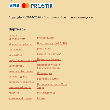
Copyright © 2014-2026 «Протокол». Все права защищены.
Партнёры
Серьги с
Винный шкаф
бриллиантами
Подготовка к НМТ / ВНО
alliancetechnika.ua
pereklad.ua
миралинкс
hospice-life.com.ua/
Веб мастер
Перевозка больных
https://motokosmos.ua/
Перевозка лежачих
Синтезаторы
больных за границу
agrotechnika.com.ua
Шкафы купе
perevod.agency
Брендовые сумки
europeservice.com.ua
Натяжные потолки Nova
mk-translations.ua
Stelya
текст юа
maltina.com.ua
kievperevod.com.ua
Cылки