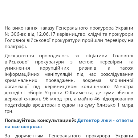
На виконання наказу Генерального прокурора України
№ 306-вк від 12.06.17 керівництво, слідчі та прокурори
Головної військової прокуратури пройшли перевірку на
поліграфі.
Дослідження проводилось за ініціативи Головної
військової прокуратури з метою перевірки та
уникнення корупційних ризиків, а також
інформаційних маніпуляцій під час розслідування
кримінальних проваджень, зокрема злочинної
організації під керівництвом колишнього Міністра
доходів і зборів України О.Клименка, де суми збитків
державі сягають 96 млрд грн, а майно 46 підозрюваних
податківців арештовано судом на суму близько 1 млрд
грн.
Пользуйтесь консультацией:
Детектор лжи - ответы
на все вопросы
За дорученням Генерального прокурора України