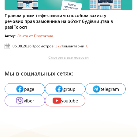
Правомірним і ефективним способом захисту
речових прав замовника на об’єкт будівництва в
разі їх осп
Автор:
Лента от Протокола
05.08.2026
Просмотров:
377
Коментарии:
0
Смотреть все новости
Мы в социальных сетях:
page
group
telegram
viber
youtube