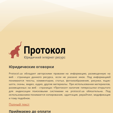
Юридические оговорки
Protocol.ua обладает авторскими правами на информацию, размещенную на
веб - страницах данного ресурса, если не указано иное. Под информацией
понимаются тексты, комментарии, статьи, фотоизображения, рисунки, ящик-
шота, сканы, видео, аудио, другие материалы. При использовании материалов,
размещенных на веб - страницах «Протокол» наличие гиперссылки открытого
для индексации поисковыми системами на protocol.ua обязательна. Под
использованием понимается копирования, адаптация, рерайтинг, модификация
и тому подобное.
Полный текст
Приймаємо до оплати