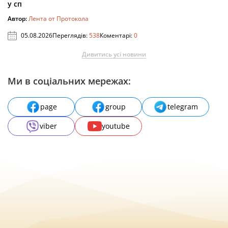
у сп
Автор:
Лента от Протокола
05.08.2026
Переглядів:
538
Коментарі:
0
Дивитись усі новини
Ми в соціальних мережах:
page
group
telegram
viber
youtube