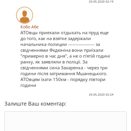
29.05.2020 02:19
Кобо Абе
АТОвцы приехали отдыхать на пруд еще
до того, как на взятке задержали
начальника полиции ------------------ за
свідченнями Фєдюніна вони приїхали
"примерно в час дня", а не о п'ятій годині
ранку, як заявляли в поліції. За
свідченнями сина Захаренка - через три
години після затримання Мшанецького.
АТОвцям їхати 150км - порядку півтори
години
29.05.2020 02:24
Залиште Ваш коментар: