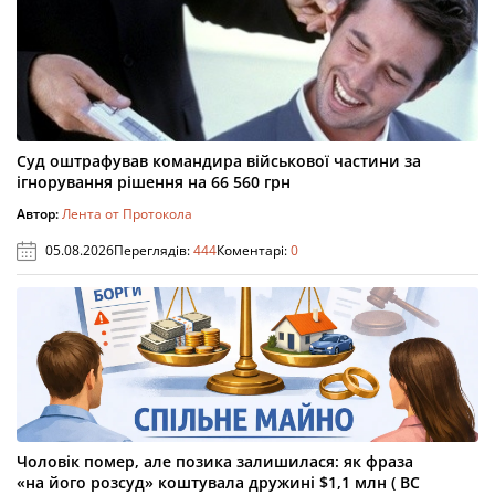
Суд оштрафував командира військової частини за
ігнорування рішення на 66 560 грн
Автор:
Лента от Протокола
05.08.2026
Переглядів:
444
Коментарі:
0
Чоловік помер, але позика залишилася: як фраза
«на його розсуд» коштувала дружині $1,1 млн ( ВС