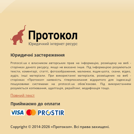
Юридичні застереження
Protocol.ua є власником авторських прав на інформацію, розміщену на веб -
сторінках даного ресурсу, якщо не вказано інше. Під інформацією розуміються
тексти, коментарі, статті, фотозображення, малюнки, ящик-шота, скани, відео,
аудіо, інші матеріали. При використанні матеріалів, розміщених на веб -
сторінках «Протокол» наявність гіперпосилання відкритого для індексації
пошуковими системами на protocol.ua обов`язкове. Під використанням
розуміється копіювання, адаптація, рерайтинг, модифікація тощо.
Повний текст
Приймаємо до оплати
Copyright © 2014-2026 «Протокол». Всі права захищені.