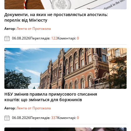
Документи, на яких не проставляється апостиль:
перелік від Мін’юсту
Автор:
Лента от Протокола
06.08.2026
Переглядів:
122
Коментарі:
0
НБУ змінив правила примусового списання
коштів: що зміниться для боржників
Автор:
Лента от Протокола
06.08.2026
Переглядів:
337
Коментарі:
0