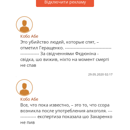
Відключити рекламу
Кобо Абе
Это убийство людей, которые спят, –
отметил Геращенко. --------------------------------
------------- За свідченнями Фєдюніна -
свідка, шо вижив, ніхто на момент смерті
не спав
29.05.2020 02:17
Кобо Абе
Все, что пока известно, – это то, что ссора
возникла после употребления алкоголя. ---
----------- експертиза показала шо Захаренко
не пив