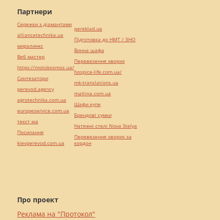
Партнери
Сережки з діамантами
pereklad.ua
alliancetechnika.ua
Підготовка до НМТ / ЗНО
миралинкс
Винна шафа
Веб мастер
Перевезення хворих
https://motokosmos.ua/
hospice-life.com.ua/
Синтезатори
mk-translations.ua
perevod.agency
maltina.com.ua
agrotechnika.com.ua
Шафи купе
europeservice.com.ua
Брендові сумки
текст юа
Натяжні стелі Nova Stelya
Посилання
Перевезення хворих за
kievperevod.com.ua
кордон
Про проект
Реклама на "Протокол"