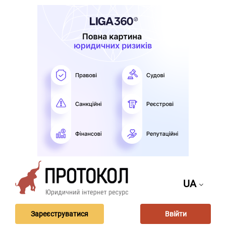
UA
Зареєструватися
Ввійти