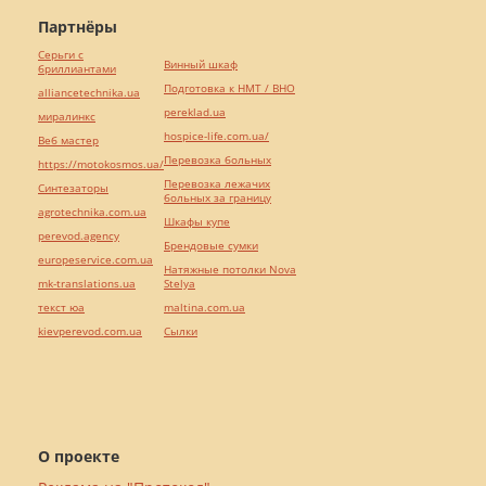
Партнёры
Серьги с
Винный шкаф
бриллиантами
Подготовка к НМТ / ВНО
alliancetechnika.ua
pereklad.ua
миралинкс
hospice-life.com.ua/
Веб мастер
Перевозка больных
https://motokosmos.ua/
Перевозка лежачих
Синтезаторы
больных за границу
agrotechnika.com.ua
Шкафы купе
perevod.agency
Брендовые сумки
europeservice.com.ua
Натяжные потолки Nova
mk-translations.ua
Stelya
текст юа
maltina.com.ua
kievperevod.com.ua
Cылки
О проекте