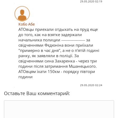
29.05.2020 02:19
Кобо Абе
АТОвцы приехали отдыхать на пруд еще
до того, как на взятке задержали
начальника полиции ------------------ за
свідченнями Фєдюніна вони приїхали
"примерно в час дня", а не о п'ятій годині
ранку, як заявляли в поліції. За
свідченнями сина Захаренка - через три
години після затримання Мшанецького.
АТОвцям їхати 150км - порядку півтори
години
29.05.2020 02:24
Оставьте Ваш комментарий: