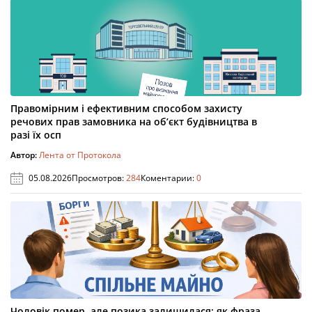
Правомірним і ефективним способом захисту
речових прав замовника на об’єкт будівництва в
разі їх осп
Автор:
Лента от Протокола
05.08.2026
Просмотров:
284
Коментарии:
0
Чоловік помер, але позика залишилася: як фраза