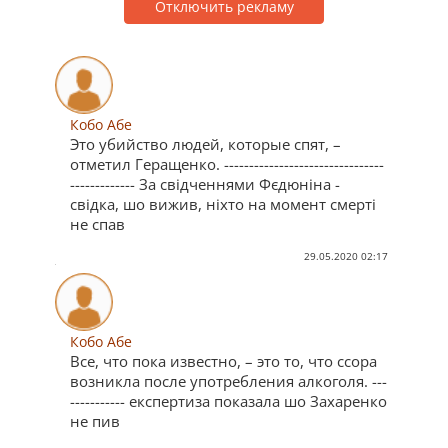
Отключить рекламу
Кобо Абе
Это убийство людей, которые спят, –
отметил Геращенко. --------------------------------
------------- За свідченнями Фєдюніна -
свідка, шо вижив, ніхто на момент смерті
не спав
29.05.2020 02:17
Кобо Абе
Все, что пока известно, – это то, что ссора
возникла после употребления алкоголя. ---
----------- експертиза показала шо Захаренко
не пив