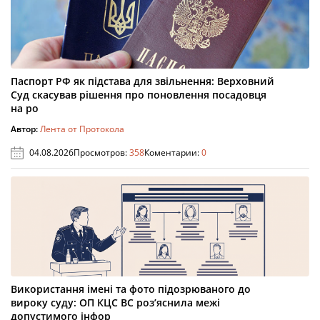
Паспорт РФ як підстава для звільнення: Верховний
Суд скасував рішення про поновлення посадовця
на ро
Автор:
Лента от Протокола
04.08.2026
Просмотров:
358
Коментарии:
0
Використання імені та фото підозрюваного до
вироку суду: ОП КЦС ВС роз’яснила межі
допустимого інфор