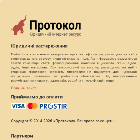
Юридичні застереження
Protocol.ua є власником авторських прав на інформацію, розміщену на веб -
сторінках даного ресурсу, якщо не вказано інше. Під інформацією розуміються
тексти, коментарі, статті, фотозображення, малюнки, ящик-шота, скани, відео,
аудіо, інші матеріали. При використанні матеріалів, розміщених на веб -
сторінках «Протокол» наявність гіперпосилання відкритого для індексації
пошуковими системами на protocol.ua обов`язкове. Під використанням
розуміється копіювання, адаптація, рерайтинг, модифікація тощо.
Повний текст
Приймаємо до оплати
Copyright © 2014-2026 «Протокол». Всі права захищені.
Партнери