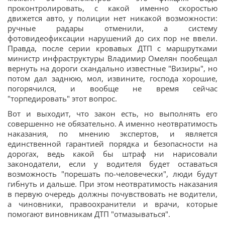
проконтролировать, с какой именно скоростью
движется авто, у полиции нет никакой возможности:
ручные радары отменили, а систему
фотовидеофиксации нарушений до сих пор не ввели.
Правда, после серии кровавых ДТП с маршрутками
министр инфраструктуры Владимир Омелян пообещал
вернуть на дороги скандально известные "Визиры", но
потом дал заднюю, мол, извините, господа хорошие,
погорячился, и вообще не время сейчас
"торпедировать" этот вопрос.
Вот и выходит, что закон есть, но выполнять его
совершенно не обязательно. А именно неотвратимость
наказания, по мнению экспертов, и является
единственной гарантией порядка и безопасности на
дорогах, ведь какой бы штраф ни нарисовали
законодатели, если у водителя будет оставаться
возможность "порешать по-человечески", люди будут
гибнуть и дальше. При этом неотвратимость наказания
в первую очередь должны почувствовать не водители,
а чиновники, правоохранители и врачи, которые
помогают виновникам ДТП "отмазываться".