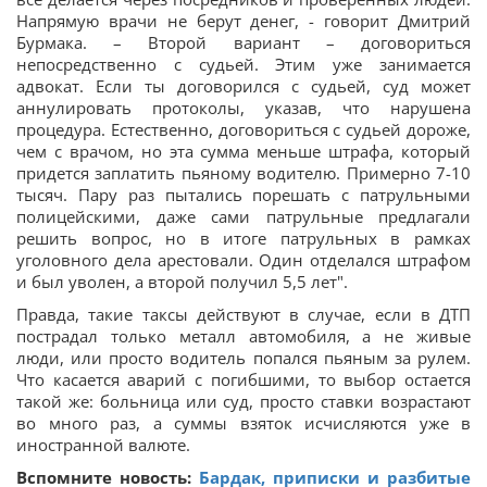
Напрямую врачи не берут денег, - говорит Дмитрий
Бурмака. – Второй вариант – договориться
непосредственно с судьей. Этим уже занимается
адвокат. Если ты договорился с судьей, суд может
аннулировать протоколы, указав, что нарушена
процедура. Естественно, договориться с судьей дороже,
чем с врачом, но эта сумма меньше штрафа, который
придется заплатить пьяному водителю. Примерно 7-10
тысяч. Пару раз пытались порешать с патрульными
полицейскими, даже сами патрульные предлагали
решить вопрос, но в итоге патрульных в рамках
уголовного дела арестовали. Один отделался штрафом
и был уволен, а второй получил 5,5 лет".
Правда, такие таксы действуют в случае, если в ДТП
пострадал только металл автомобиля, а не живые
люди, или просто водитель попался пьяным за рулем.
Что касается аварий с погибшими, то выбор остается
такой же: больница или суд, просто ставки возрастают
во много раз, а суммы взяток исчисляются уже в
иностранной валюте.
Вспомните новость:
Бардак, приписки и разбитые