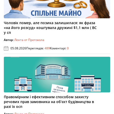
Чоловік помер, але позика залишилася: як фраза
«на його розсуд» коштувала дружині $1,1 млн ( ВС
у сп
Автор:
Лента от Протокола
05.08.2026
Переглядів:
489
Коментарі:
0
Правомірним і ефективним способом захисту
речових прав замовника на об’єкт будівництва в
разі їх осп
Автор:
Лента от Протокола