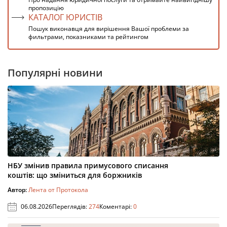
пропозицію
КАТАЛОГ ЮРИСТІВ
Пошук виконавця для вирішення Вашої проблеми за
фильтрами, показниками та рейтингом
Популярні новини
НБУ змінив правила примусового списання
коштів: що зміниться для боржників
Автор:
Лента от Протокола
06.08.2026
Переглядів:
274
Коментарі:
0