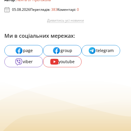
05.08.2026
Переглядів:
383
Коментарі:
0
Дивитись усі новини
Ми в соціальних мережах:
page
group
telegram
viber
youtube