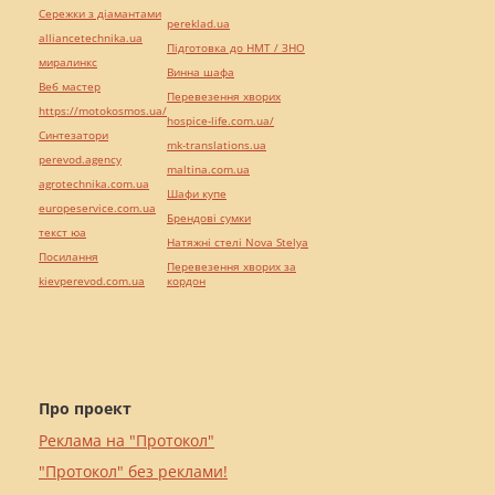
Сережки з діамантами
pereklad.ua
alliancetechnika.ua
Підготовка до НМТ / ЗНО
миралинкс
Винна шафа
Веб мастер
Перевезення хворих
https://motokosmos.ua/
hospice-life.com.ua/
Синтезатори
mk-translations.ua
perevod.agency
maltina.com.ua
agrotechnika.com.ua
Шафи купе
europeservice.com.ua
Брендові сумки
текст юа
Натяжні стелі Nova Stelya
Посилання
Перевезення хворих за
kievperevod.com.ua
кордон
Про проект
Реклама на "Протокол"
"Протокол" без реклами!