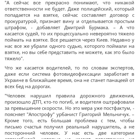
"А сейчас все прекрасно понимают, что никакой
ответственности не будет. Даже полицейский, который
попадается на взятке, сейчас составляет договор с
прокуратурой, признает вину и отделывается простым
штрафом, - добавляет Дмитрий Бурмака. – А что
касается судей, то их процессуально невероятно тяжело
поймать на взятке. Все решается через Киев. Недавно у
нас все же убрали одного судью, которого поймали на
взятке, но вы себе представить не можете, как это было
тяжело".
Что же касается водителей, то по словам экспертов,
даже если система фотовидеофиксации заработает в
Украине в ближайшее время, она не станет панацеей от
всех бед на дорогах.
"Человек нарушил правила дорожного движения,
произошло ДТП, кто-то погиб, и водителя оштрафовали
за превышение скорости. Но это мера уже постфактум, -
поясняет "Апострофу" урбанист Григорий Мельничук. –
Кроме того, есть большая проблема с тем, чтобы
письмо счастья получил реальный нарушитель, а не
посторонний человек. У нас есть две категории
автомобилей, которые не имеют регистрации на