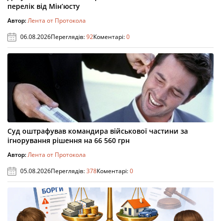
перелік від Мін’юсту
Автор:
Лента от Протокола
06.08.2026
Переглядів:
92
Коментарі:
0
Суд оштрафував командира військової частини за
ігнорування рішення на 66 560 грн
Автор:
Лента от Протокола
05.08.2026
Переглядів:
378
Коментарі:
0