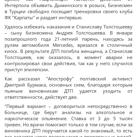
Интерпола объявить Дыминского в розыск, бизнесмен
в Турции свободно посещает тренировки своего клуба
ФК "Карпаты" и раздает интервью.
Удалось избежать наказания и Станиславу Толстошееву
– сыну бизнесмена Андрея Толстошеева. В январе
позапрошлого года 21-летний парень, находясь за
рулем автомобиля Mercedes, врезался в столичный
киоск. В результате ДТП погибла женщина, а Станислав
Толстошеев, как оказалось, в момент аварии не
контролировал свои действия, так как у него случился
приступ эпилепсии.
Как рассказал "Апострофу" полтавский активист
Дмитрий Бурмака, основных схем, благодаря которым
пьяным виновникам ДТП удается уходить от
ответственности, действует две.
"Первый вариант – договориться непосредственно в
больнице, где берут анализы на алкогольное и
наркотическое опьянение. Ставка от 3 до 5 тысяч
гривен. Но врачи помогают только в том случае, если за
виновника ДТП поручается какой-то знакомый, то есть
все делается через посредников и проверенных людей.