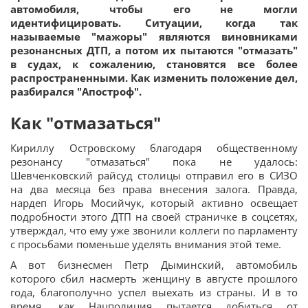
автомобиля, чтобы его не могли
идентифицировать. Ситуации, когда так
называемые "мажоры" являются виновниками
резонансных ДТП, а потом их пытаются "отмазать"
в судах, к сожалению, становятся все более
распространенными. Как изменить положение дел,
разбирался "Апостроф".
Как "отмазаться"
Кириллу Островскому благодаря общественному
резонансу "отмазаться" пока не удалось:
Шевченковский райсуд столицы отправил его в СИЗО
на два месяца без права внесения залога. Правда,
нардеп Игорь Мосийчук, который активно освещает
подробности этого ДТП на своей страничке в соцсетях,
утверждал, что ему уже звонили коллеги по парламенту
с просьбами поменьше уделять внимания этой теме.
А вот бизнесмен Петр Дыминский, автомобиль
которого сбил насмерть женщину в августе прошлого
года, благополучно успел выехать из страны. И в то
время, как Нацполиция пытается добиться от