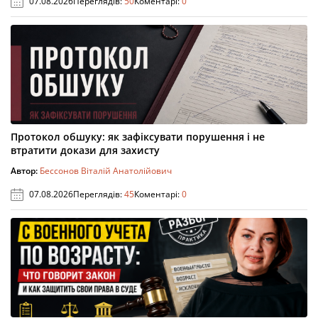
07.08.2026
Переглядів:
50
Коментарі:
0
Протокол обшуку: як зафіксувати порушення і не
втратити докази для захисту
Автор:
Бессонов Віталій Анатолійович
07.08.2026
Переглядів:
45
Коментарі:
0