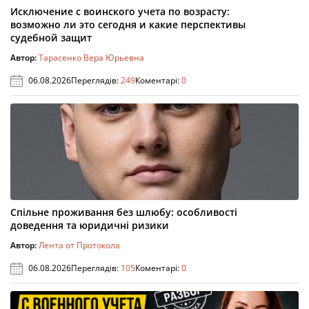
Исключение с воинского учета по возрасту:
возможно ли это сегодня и какие перспективы
судебной защит
Автор:
Тарасенко Вера Юрьевна
06.08.2026
Переглядів:
249
Коментарі:
0
Спільне проживання без шлюбу: особливості
доведення та юридичні ризики
Автор:
Лента от Протокола
06.08.2026
Переглядів:
105
Коментарі:
0