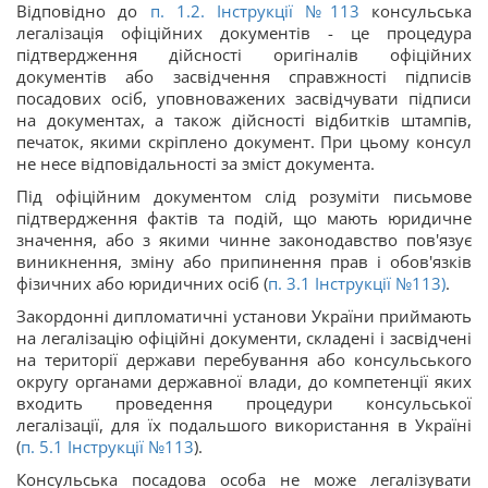
Відповідно до
п. 1.2. Інструкції №113
консульська
легалізація офіційних документів - це процедура
підтвердження дійсності оригіналів офіційних
документів або засвідчення справжності підписів
посадових осіб, уповноважених засвідчувати підписи
на документах, а також дійсності відбитків штампів,
печаток, якими скріплено документ. При цьому консул
не несе відповідальності за зміст документа.
Під офіційним документом слід розуміти письмове
підтвердження фактів та подій, що мають юридичне
значення, або з якими чинне законодавство пов'язує
виникнення, зміну або припинення прав і обов'язків
фізичних або юридичних осіб (
п. 3.1 Інструкції №113)
.
Закордонні дипломатичні установи України приймають
на легалізацію офіційні документи, складені і засвідчені
на території держави перебування або консульського
округу органами державної влади, до компетенції яких
входить проведення процедури консульської
легалізації, для їх подальшого використання в Україні
(
п. 5.1 Інструкції №113
).
Консульська посадова особа не може легалізувати