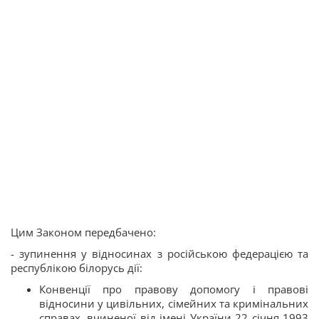
Цим Законом передбачено:
- зупинення у відносинах з російською федерацією та
республікою білорусь дії:
Конвенції про правову допомогу і правові
відносини у цивільних, сімейних та кримінальних
справах, вчиненої від імені України 22 січня 1993