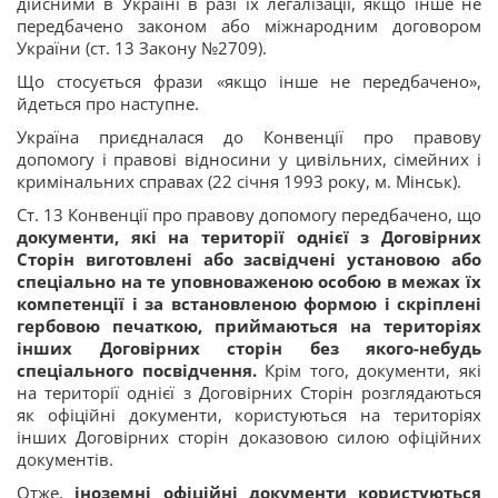
дійсними в Україні в разі їх легалізації, якщо інше не
передбачено законом або міжнародним договором
України (ст. 13 Закону №2709).
Що стосується фрази «якщо інше не передбачено»,
йдеться про наступне.
Україна приєдналася до Конвенції про правову
допомогу і правові відносини у цивільних, сімейних і
кримінальних справах (22 січня 1993 року, м. Мінськ).
Ст. 13 Конвенції про правову допомогу передбачено, що
документи, які на території однієї з Договірних
Сторін виготовлені або засвідчені установою або
спеціально на те уповноваженою особою в межах їх
компетенції і за встановленою формою і скріплені
гербовою печаткою, приймаються на територіях
інших Договірних сторін без якого-небудь
спеціального посвідчення.
Крім того, документи, які
на території однієї з Договірних Сторін розглядаються
як офіційні документи, користуються на територіях
інших Договірних сторін доказовою силою офіційних
документів.
Отже,
іноземні офіційні документи користуються