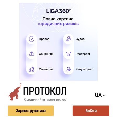
UA
Зареєструватися
Ввійти