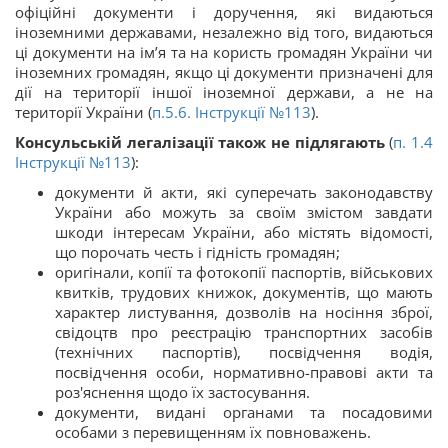
офіційні документи і доручення, які видаються
іноземними державами, незалежно від того, видаються
ці документи на ім’я та на користь громадян України чи
іноземних громадян, якщо ці документи призначені для
дії на території іншої іноземної держави, а не на
території України (
п.5.6. Інструкції №113
).
Консульській легалізації також не підлягають
(
п. 1.4
Інструкції №113
):
документи й акти, які суперечать законодавству
України або можуть за своїм змістом завдати
шкоди інтересам України, або містять відомості,
що порочать честь і гідність громадян;
оригінали, копії та фотокопії паспортів, військових
квитків, трудових книжок, документів, що мають
характер листування, дозволів на носіння зброї,
свідоцтв про реєстрацію транспортних засобів
(технічних паспортів), посвідчення водія,
посвідчення особи, нормативно-правові акти та
роз'яснення щодо їх застосування.
документи, видані органами та посадовими
особами з перевищенням їх повноважень.