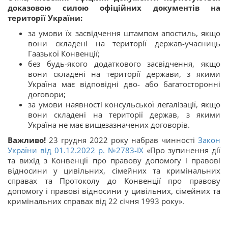
доказовою силою офіційних документів на
території України:
за умови їх засвідчення штампом апостиль, якщо
вони складені на території держав-учасниць
Гаазької Конвенції;
без будь-якого додаткового засвідчення, якщо
вони складені на території держави, з якими
Україна має відповідні дво- або багатосторонні
договори;
за умови наявності консульської легалізації, якщо
вони складені на території держав, з якими
Україна не має вищезазначених договорів.
Важливо!
23 грудня 2022 року набрав чинності
Закон
України від 01.12.2022 р. №2783-ІХ
«Про зупинення дії
та вихід з Конвенції про правову допомогу і правові
відносини у цивільних, сімейних та кримінальних
справах та Протоколу до Конвенції про правову
допомогу і правові відносини у цивільних, сімейних та
кримінальних справах від 22 січня 1993 року».