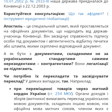
10.01.2002 р. № 2933-ІІІ
наша держава приєдналася до
Конвенції з 22.12.2003 р.
Користуйтеся консультацією:
Що так афідевіт? (
інструмент юридичної глобалізації)
Апостиль
– це спеціальний штамп, який проставляється
на офіційних документах, що надходять від держав-
учасниць Конвенції. Він засвідчує справжність підпису
особи під документом і автентичність відбитку печатки
або штампа, якими скріплено відповідний документ.
А як бути з
документами, складеними не за
українськими стандартами самими
нерезидентами – контрагентами?
Вони
легалізації
не підлягають
.
Чи потрібно їх перекладати та засвідчувати
переклад?
У деяких випадках,
так
. Наприклад:
при переміщенні товарів через митний
кордон України
(
ст.
254
МКУ
). Органи доходів і
зборів (митники) вимагають переклад українською
мовою документів, складених іншою мовою, ніж
офіційна мова митних союзів, членом яких є