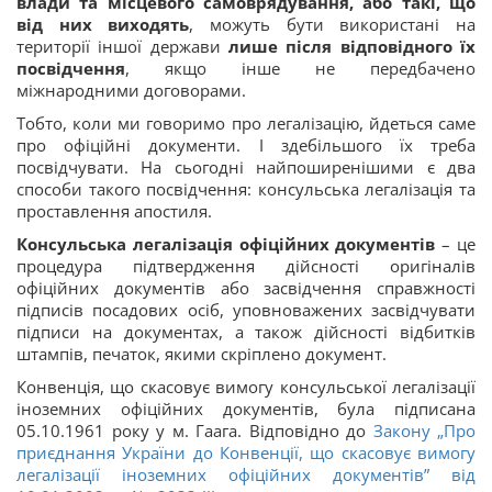
влади та місцевого самоврядування, або такі, що
від них виходять
, можуть бути використані на
території іншої держави
лише після відповідного їх
посвідчення
, якщо інше не передбачено
міжнародними договорами.
Тобто, коли ми говоримо про легалізацію, йдеться саме
про офіційні документи. І здебільшого їх треба
посвідчувати. На сьогодні найпоширенішими є два
способи такого посвідчення: консульська легалізація та
проставлення апостиля.
Консульська легалізація офіційних документів
– це
процедура підтвердження дійсності оригіналів
офіційних документів або засвідчення справжності
підписів посадових осіб, уповноважених засвідчувати
підписи на документах, а також дійсності відбитків
штампів, печаток, якими скріплено документ.
Конвенція, що скасовує вимогу консульської легалізації
іноземних офіційних документів, була підписана
05.10.1961 року у м. Гаага. Відповідно до
Закону „Про
приєднання України до Конвенції, що скасовує вимогу
легалізації іноземних офіційних документів” від