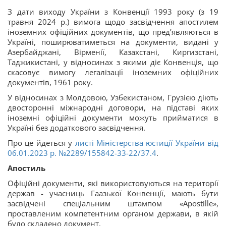
З дати виходу України з Конвенції 1993 року (з 19
травня 2024 р.) вимога щодо засвідчення апостилем
іноземних офіційних документів, що пред’являються в
Україні, поширюватиметься на документи, видані у
Азербайджані, Вірменії, Казахстані, Киргизстані,
Таджикистані, у відносинах з якими діє Конвенція, що
скасовує вимогу легалізації іноземних офіційних
документів, 1961 року.
У відносинах з Молдовою, Узбекистаном, Грузією діють
двосторонні міжнародні договори, на підставі яких
іноземні офіційні документи можуть прийматися в
Україні без додаткового засвідчення.
Про це йдеться у
листі Міністерства юстиції України від
06.01.2023 р. №2289/155842-33-22/37.4
.
Апостиль
Офіційні документи, які використовуються на території
держав - учасниць Гаазької Конвенції, мають бути
засвідчені спеціальним штампом «Apostille»,
проставленим компетентним органом держави, в якій
було складено документ.