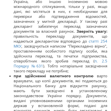
Україна, або іншою іноземною мовою
міжнародного спілкування, тільки у разі, якщо
дані, які містяться в них, є необхідними для
перевірки або підтвердження відомостей,
зазначених у митній декларації. У такому разі
декларант забезпечує переклад зазначених
документів за власний рахунок.
Зверніть увагу:
правильність перекладу документів, що
надаються декларантом відповідно до
статті
254
МКУ
, засвідчується написом "Перекладено вірно",
проставленням особистого підпису особи, яка
здійснила переклад, та печатки підприємства,
співробітник якого зробив переклад (
п. 2.5
Порядку №631
). Тобто нотаріальне засвідчення
такого перекладу не потрібне;
при здійсненні валютного контролю
варто
врахувати, що копії документів, які подаються до
Національного банку для відкриття рахунку,
мають бути засвідчені в установленому
законодавством України порядку. Документи,
видані уповноваженими органами іноземних
держав у встановленій формі, подані для
відкриття рахунків, мають бути легалізовані в