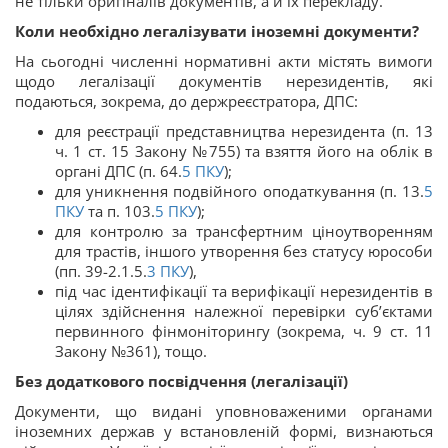
не тільки оригіналів документів, а й їх перекладу.
Коли необхідно легалізувати іноземні документи?
На сьогодні численні нормативні акти містять вимоги
щодо легалізації документів нерезидентів, які
подаються, зокрема, до держреєстратора, ДПС:
для реєстрації представництва нерезидента (п. 13
ч. 1 ст. 15 Закону №755) та взяття його на облік в
органі ДПС (п. 64.
5
ПКУ
);
для уникнення подвійного оподаткування (п. 13.
5
ПКУ
та п. 103.
5
ПКУ
);
для контролю за трансфертним ціноутворенням
для трастів, іншого утворення без статусу юрособи
(пп. 39-2.1.5.
3
ПКУ
),
під час ідентифікації та верифікації нерезидентів в
цілях здійснення належної перевірки суб’єктами
первинного фінмоніторингу (зокрема, ч. 9 ст. 11
Закону №361), тощо.
Без додаткового посвідчення (легалізації)
Документи, що видані уповноваженими органами
іноземних держав у встановленій формі, визнаються