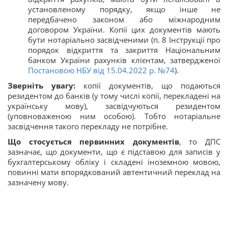
установленому порядку, якщо інше не
передбачено законом або міжнародним
договором України. Копії цих документів мають
бути нотаріально засвідченими (п. 8 Інструкції про
порядок відкриття та закриття Національним
банком України рахунків клієнтам, затвердженої
Постановою НБУ від 15.04.2022 р. №74
).
Зверніть увагу:
копії документів, що подаються
резидентом до банків (у тому числі копії, перекладені на
українську мову), засвідчуються резидентом
(уповноваженою ним особою). Тобто нотаріальне
засвідчення такого перекладу не потрібне.
Що стосується первинних документів
, то ДПС
зазначає, що документи, що є підставою для записів у
бухгалтерському обліку і складені іноземною мовою,
повинні мати впорядкований автентичний переклад на
зазначену мову.