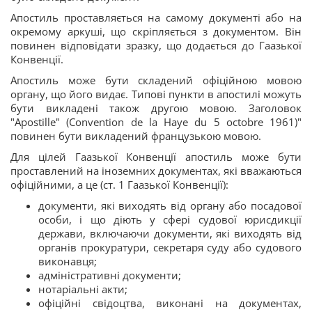
Апостиль проставляється на самому документі або на
окремому аркуші, що скріпляється з документом. Він
повинен відповідати зразку, що додається до Гаазької
Конвенції.
Апостиль може бути складений офіційною мовою
органу, що його видає. Типові пункти в апостилі можуть
бути викладені також другою мовою. Заголовок
"Apostille" (Convention de la Haye du 5 octobre 1961)"
повинен бути викладений французькою мовою.
Для цілей Гаазької Конвенції апостиль може бути
проставлений на іноземних документах, які вважаються
офіційними, а це (ст. 1 Гаазької Конвенції):
документи, які виходять від органу або посадової
особи, і що діють у сфері судової юрисдикції
держави, включаючи документи, які виходять від
органів прокуратури, секретаря суду або судового
виконавця;
адміністративні документи;
нотаріальні акти;
офіційні свідоцтва, виконані на документах,