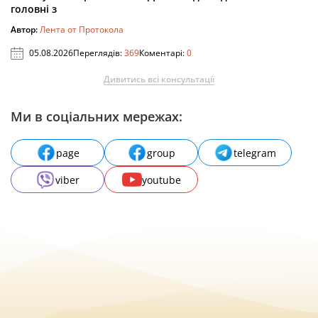
головні з
Автор:
Лента от Протокола
05.08.2026
Переглядів:
369
Коментарі:
0
Дивитись всі консультації
Ми в соціальних мережах:
page
group
telegram
viber
youtube