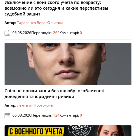
Исключение с воинского учета по возрасту:
возможно ли это сегодня и какие перспективы
судебной защит
Автор:
Тарасенко Вера Юрьевна
06.08.2026
Переглядів:
262
Коментарі:
0
Спільне проживання без шлюбу: особливості
доведення та юридичні ризики
Автор:
Лента от Протокола
06.08.2026
Переглядів:
124
Коментарі:
0