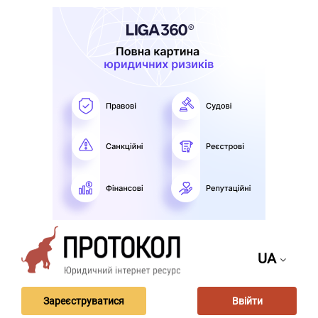
UA
Зареєструватися
Ввійти