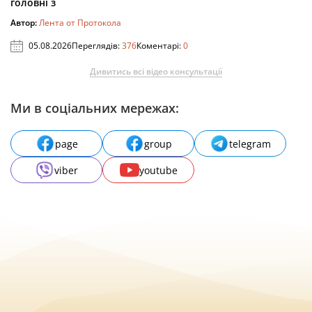
головні з
Автор:
Лента от Протокола
05.08.2026
Переглядів:
376
Коментарі:
0
Дивитись всі відео консультації
Ми в соціальних мережах:
page
group
telegram
viber
youtube