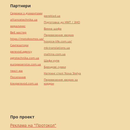
Партнери
Сережки з діамантами
pereklad.ua
alliancetechnika.ua
Підготовка до НМТ / ЗНО
миралинкс
Винна шафа
Веб мастер
Перевезення хворих
https://motokosmos.ua/
hospice-life.com.ua/
Синтезатори
mk-translations.ua
perevod.agency
maltina.com.ua
agrotechnika.com.ua
Шафи купе
europeservice.com.ua
Брендові сумки
текст юа
Натяжні стелі Nova Stelya
Посилання
Перевезення хворих за
kievperevod.com.ua
кордон
Про проект
Реклама на "Протокол"