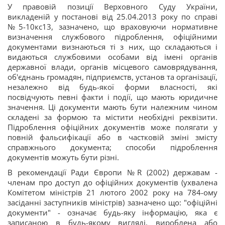
У правовій позиції Верховного Суду України,
викладеній у постанові від 25.04.2013 року по справі
№5-10кс13, зазначено, що враховуючи нормативне
визначення службового підроблення, офіційними
документами визнаються ті з них, що складаються і
видаються службовими особами від імені органів
державної влади, органів місцевого самоврядування,
об'єднань громадян, підприємств, установ та організації,
незалежно від будь-якої форми власності, які
посвідчують певні факти і події, що мають юридичне
значення. Ці документи мають бути належним чином
складені за формою та містити необхідні реквізити.
Підроблення офіційних документів може полягати у
повній фальсифікації або в частковій зміні змісту
справжнього документа; способи підроблення
документів можуть бути різні.
В рекомендації Ради Європи №R (2002) державам -
членам про доступ до офіційних документів (ухвалена
Комітетом міністрів 21 лютого 2002 року на 784-ому
засіданні заступників міністрів) зазначено що: "офіційні
документи" - означає будь-яку інформацію, яка є
записаною в будь-якому вигляді, вироблена або