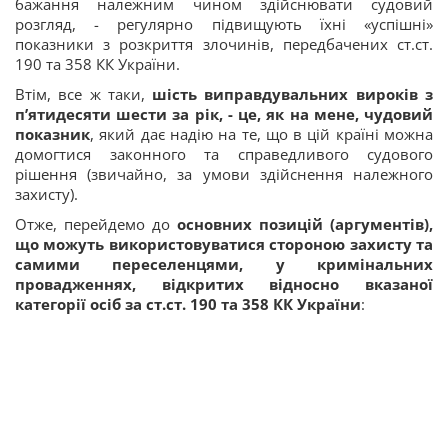
бажання належним чином здійснювати судовий
розгляд, - регулярно підвищують їхні «успішні»
показники з розкриття злочинів, передбачених ст.ст.
190 та 358 КК України.
Втім, все ж таки,
шість виправдувальних вироків з
п
’
ятидесяти шести за рік, - це, як на мене, чудовий
показник
, який дає надію на те, що в цій країні можна
домогтися законного та справедливого судового
рішення (звичайно, за умови здійснення належного
захисту).
Отже, перейдемо до
основних позицій (аргументів),
що можуть використовуватися стороною захисту та
самими переселенцями, у кримінальних
провадженнях, відкритих відносно вказаної
категорії осіб за ст.ст. 190 та 358 КК України
: