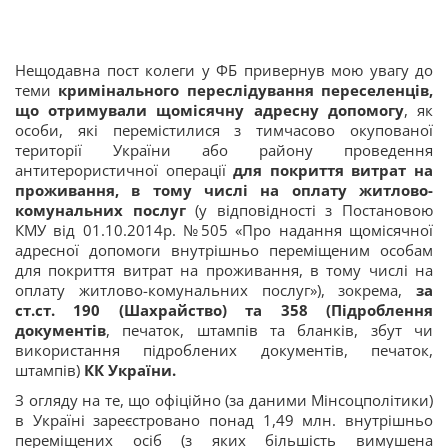
Нещодавна пост колеги у ФБ привернув мою увагу до
теми
кримінального переслідування переселенців,
що отримували щомісячну адресну допомогу
, як
особи, які перемістилися з тимчасово окупованої
території України або району проведення
антитерористичної операції
для покриття витрат на
проживання, в тому числі на оплату житлово-
комунальних послуг
(у відповідності з Постановою
КМУ від 01.10.2014р. №505 «Про надання щомісячної
адресної допомоги внутрішньо переміщеним особам
для покриття витрат на проживання, в тому числі на
оплату житлово-комунальних послуг»), зокрема,
за
ст.ст. 190 (Шахрайство) та 358 (Підроблення
документів
, печаток, штампів та бланків, збут чи
використання підроблених документів, печаток,
штампів)
КК України.
З огляду на те, що офіційно (за даними Мінсоцполітики)
в Україні зареєстровано понад 1,49 млн. внутрішньо
переміщених осіб (з яких більшість вимушена