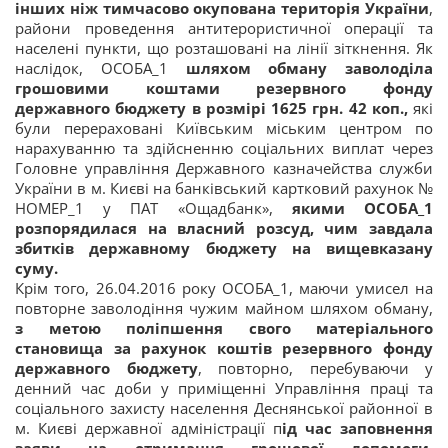
інших ніж тимчасово окупована територія України
,
райони проведення антитерористичної операції та
населені пункти, що розташовані на лінії зіткнення. Як
наслідок, ОСОБА_1
шляхом обману заволоділа
грошовими коштами резервного фонду
державного бюджету в розмірі 1625 грн. 42 коп.,
які
були перераховані Київським міським центром по
нарахуванню та здійсненню соціальних виплат через
Головне управління Державного казначейства служби
України в м. Києві на банківський картковий рахунок №
НОМЕР_1 у ПАТ «Ощадбанк»,
якими ОСОБА_1
розпорядилася на власний розсуд, чим завдала
збитків державному бюджету на вищевказану
суму.
Крім того, 26.04.2016 року ОСОБА_1, маючи умисел на
повторне заволодіння чужим майном шляхом обману,
з метою поліпшення свого матеріального
становища за рахунок коштів резервного фонду
державного бюджету
, повторно, перебуваючи у
денний час доби у приміщенні Управління праці та
соціального захисту населення Деснянської районної в
м. Києві державної адміністрації п
ід час заповнення