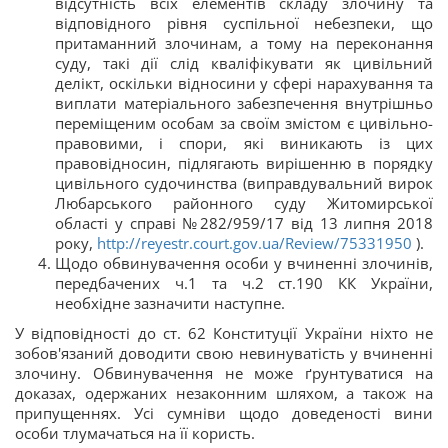
відсутність всіх елементів складу злочину та
відповідного рівня суспільної небезпеки, що
притаманний злочинам, а тому на переконання
суду, такі дії слід кваліфікувати як цивільний
делікт, оскільки відносини у сфері нарахування та
виплати матеріального забезпечення внутрішньо
переміщеним особам за своїм змістом є цивільно-
правовими, і спори, які виникають із цих
правовідносин, підлягають вирішенню в порядку
цивільного судочинства (виправдувальний вирок
Любарського районного суду Житомирської
області у справі №282/959/17 від 13 липня 2018
року,
http://reyestr.court.gov.ua/Review/75331950
).
Щодо обвинувачення особи у вчиненні злочинів,
передбачених ч.1 та ч.2 ст.190 КК України,
необхідне зазначити наступне.
У відповідності до ст. 62 Конституції України ніхто не
зобов'язаний доводити свою невинуватість у вчиненні
злочину. Обвинувачення не може ґрунтуватися на
доказах, одержаних незаконним шляхом, а також на
припущеннях. Усі сумніви щодо доведеності вини
особи тлумачаться на її користь.