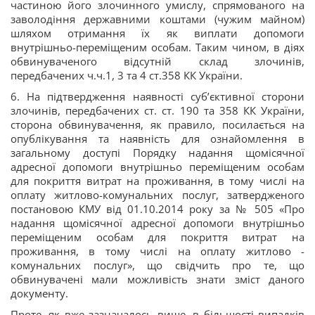
частиною його злочинного умислу, спрямованого на
заволодіння державними коштами (чужим майном)
шляхом отримання їх як виплати допомоги
внутрішньо-переміщеним особам. Таким чином, в діях
обвинуваченого відсутній склад злочинів,
передбачених ч.ч.1, 3 та 4 ст.358 КК України.
6. На підтвердження наявності суб’єктивної сторони
злочинів, передбачених ст. ст. 190 та 358 КК України,
сторона обвинувачення, як правило, посилається на
опублікування та наявність для ознайомлення в
загальному доступі Порядку надання щомісячної
адресної допомоги внутрішньо переміщеним особам
для покриття витрат на проживання, в тому числі на
оплату житлово-комунальних послуг, затвердженого
постановою КМУ від 01.10.2014 року за № 505 «Про
надання щомісячної адресної допомоги внутрішньо
переміщеним особам для покриття витрат на
проживання, в тому числі на оплату житлово -
комунальних послуг», що свідчить про те, що
обвинувачені мали можливість знати зміст даного
документу.
Проте, як вже зазначалось вище, в більшості випадків