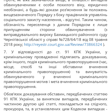
обвинуваченими є особи похилого віку, юридично
необізнані, а будь-які докази роз’яснення їм положень
вищезазначеного Порядку з боку працівників управлінь
соціального захисту населення, - відсутні. Таким чином,
обізнаність переселенця з даним Порядком є лише
припущенням сторони обвинувачення (з
виправдувального вироку Бахмацького районного суду
Чернігівської області у справі №728/64/18 від 08 травня
2018 року;
http://reyestr.court.gov.ua/Review/73866324
).
7. У відповідності до ст. 91 КПК України, у
кримінальному провадженні підлягають доказуванню,
крім іншого, подія кримінального правопорушення (час,
місце, спосіб та інші обставини вчинення
кримінального правопорушення) та винуватість
обвинуваченого у вчиненні кримінального
правопорушення мотив і мета вчинення кримінального
правопорушення.
Обов’язок доказування обставин, передбачених статтею
91 КПК України, за винятком випадків, передбачених
частиною другою цієї статті, покладається на слідчого,
прокурора, та, в установлених цим Кодеком випадках -