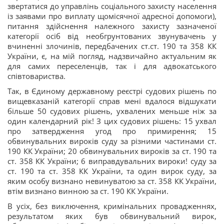
звертатися до управлінь соціального захисту населення
із заявами про виплату щомісячної адресної допомоги),
питання здійснення належного захисту зазначеної
категорії осіб від необгрунтованих звунувачень у
вчиненні злочинів, передбачених ст.ст. 190 та 358 КК
України, є, на мій погляд, надзвичайно актуальним як
для самих переселенців, так і для адвокатського
співтовариства.
Так, в Єдиному державному реєстрі судових рішень по
вищевказаній категорії справ мені вдалося відшукати
більше 50 судових рішень, ухвалених меньше ніж за
один календарний рік! З цих судових рішень: 15 ухвал
про затвердження угод про примирення; 15
обвинувальних вироків суду за різними частинами ст.
190 КК України; 20 обвинувальних вироків за ст. 190 та
ст. 358 КК України; 6 виправдувальних вироки! суду за
ст. 190 та ст. 358 КК України, та один вирок суду, за
яким особу визнано невинуватою за ст. 358 КК України,
втім визнано винною за ст. 190 КК України.
В усіх, без виключення, кримінальних провадженнях,
результатом яких був обвинувальний вирок,