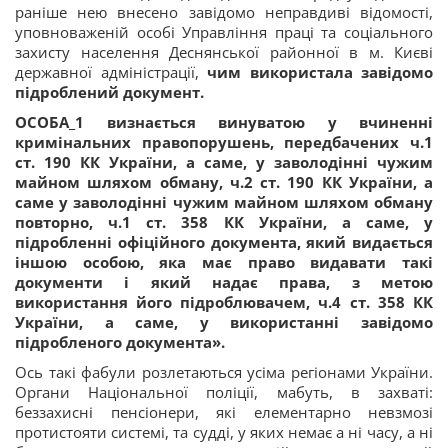
раніше нею внесено завідомо неправдиві відомості,
уповноваженій особі Управління праці та соціального
захисту населення Деснянської районної в м. Києві
державної адміністрації,
чим використала завідомо
підроблений документ.
ОСОБА_1 визнається винуватою у вчиненні
кримінальних правопорушень, передбачених ч.1
ст. 190 КК України, а саме, у заволодінні чужим
майном шляхом обману, ч.2 ст. 190 КК України, а
саме у заволодінні чужим майном шляхом обману
повторно, ч.1 ст. 358 КК України, а саме, у
підробленні офіційного документа, який видається
іншою особою, яка має право видавати такі
документи і який надає права, з метою
використання його підроблювачем, ч.4 ст. 358 КК
України, а саме, у використанні завідомо
підробленого документа».
Ось такі фабули розлетаються усіма регіонами України.
Органи Національної поліції, мабуть, в захваті:
беззахисні пенсіонери, які елементарно невзмозі
протистояти системі, та судді, у яких немає а ні часу, а ні