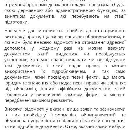
отримана органами державної влади і пов'язана з будь-
якою державною або адміністративною функцією, за
винятком документів, які перебувають на стадії
підготовки.
Наведене дає можливість прийти до категоричного
висновку про те, що заяви написані обвинуваченим, в
які ним було внесено відомості на отримання адресної
допомоги, у жодному разі не можна вважати
документом, який видається чи посвідчується
установою, яка має право видавати чи посвідчувати
такі документи, і який надає права, з метою
використання їх підроблювачем, а так само
документом, який посвідчує певні факти, що мають
юридичне значення або надає певні права чи звільняє
від обов'язків, іншим офіційним документом, який
складений у визначеній законом формі та містить
передбачені законом реквізити.
Вносячи відомості у вказані вище заяви та зазначаючи
в них необхідну інформацію, обвинувачений не
обманював управління соціального захисту населення,
та не підробляв документи. Отже, вказані заяви не були