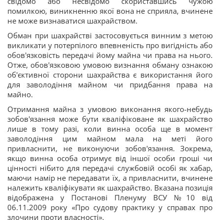
свідомо або несвідомо скориставшись чужою
помилкою, виникненню якої вона не сприяла, вчинене
не може визнаватися шахрайством.
Обман при шахрайстві застосовується винним з метою
викликати у потерпілого впевненість про вигідність або
обов'язковість передачі йому майна чи права на нього.
Отже, обов'язковою умовою визнання обману ознакою
об'єктивної сторони шахрайства є використання його
для заволодіння майном чи придбання права на
майно.
Отримання майна з умовою виконання якого-небудь
зобов'язання може бути кваліфіковане як шахрайство
лише в тому разі, коли винна особа ще в момент
заволодіння цим майном мала на меті його
привласнити, не виконуючи зобов'язання. Зокрема,
якщо винна особа отримує від іншої особи гроші чи
цінності нібито для передачі службовій особі як хабар,
маючи намір не передавати їх, а привласнити, вчинене
належить кваліфікувати як шахрайство. Вказана позиція
відображена у Постанові Пленуму ВСУ №10 від
06.11.2009 року «Про судову практику у справах про
злочини проти власності».