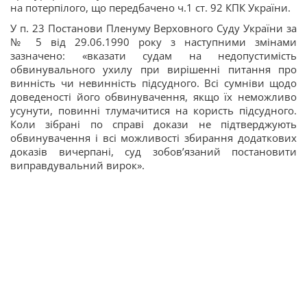
на потерпілого, що передбачено ч.1 ст. 92 КПК України.
У п. 23 Постанови Пленуму Верховного Суду України за
№ 5 від 29.06.1990 року з наступними змінами
зазначено: «вказати судам на недопустимість
обвинувального ухилу при вирішенні питання про
винність чи невинність підсудного. Всі сумніви щодо
доведеності його обвинувачення, якщо їх неможливо
усунути, повинні тлумачитися на користь підсудного.
Коли зібрані по справі докази не підтверджують
обвинувачення і всі можливості збирання додаткових
доказів вичерпані, суд зобов’язаний постановити
виправдувальний вирок».