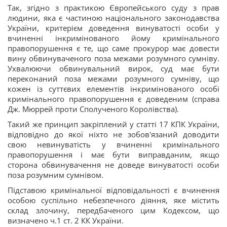
Так, згідно з практикою Європейського суду з прав
людини, яка є частиною національного законодавства
України, критерієм доведення винуватості особи у
вчиненні інкримінованого йому кримінального
правопорушення є те, що саме прокурор має довести
вину обвинуваченого поза межами розумного сумніву.
Ухвалюючи обвинувальний вирок, суд має бути
переконаний поза межами розумного сумніву, що
кожен із суттєвих елементів інкримінованого особі
кримінального правопорушення є доведеним (справа
Дж. Мюррей проти Сполученого Королівства).
Такий же принцип закріплений у статті 17 КПК України,
відповідно до якої ніхто не зобов'язаний доводити
свою невинуватість у вчиненні кримінального
правопорушення і має бути виправданим, якщо
сторона обвинувачення не доведе винуватості особи
поза розумним сумнівом.
Підставою кримінальної відповідальності є вчинення
особою суспільно небезпечного діяння, яке містить
склад злочину, передбаченого цим Кодексом, що
визначено ч.1 ст. 2 КК України.