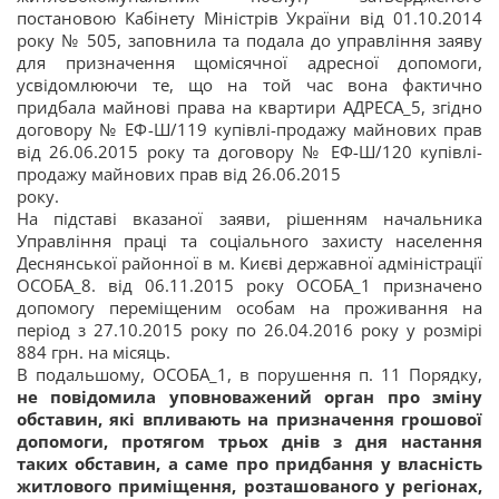
постановою Кабінету Міністрів України від 01.10.2014
року № 505, заповнила та подала до управління заяву
для призначення щомісячної адресної допомоги,
усвідомлюючи те, що на той час вона фактично
придбала майнові права на квартири АДРЕСА_5, згідно
договору № ЕФ-Ш/119 купівлі-продажу майнових прав
від 26.06.2015 року та договору № ЕФ-Ш/120 купівлі-
продажу майнових прав від 26.06.2015
року.
На підставі вказаної заяви, рішенням начальника
Управління праці та соціального захисту населення
Деснянської районної в м. Києві державної адміністрації
ОСОБА_8. від 06.11.2015 року ОСОБА_1 призначено
допомогу переміщеним особам на проживання на
період з 27.10.2015 року по 26.04.2016 року у розмірі
884 грн. на місяць.
В подальшому, ОСОБА_1, в порушення п. 11 Порядку,
не повідомила уповноважений орган про
зміну
обставин, які впливають на призначення грошової
допомоги, протягом трьох днів з дня настання
таких обставин, а саме
про придбання
у власність
житлового приміщення, розташованого у регіонах,