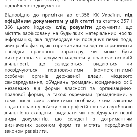
підробленого документа.
Відповідно до примітки до ст.358 КК України,
під
офіційним документом у цій статті
та статтях 357 і
366 цього Кодексу
слід розуміти
документи, що
містять зафіксовану на будь-яких матеріальних носіях
інформацію, яка підтверджує чи посвідчує певні події,
явища або факти, які спричинили чи здатні спричинити
наслідки правового характеру, чи може бути
використана як документи-докази у правозастосовчій
діяльності, що складаються, видаються чи
посвідчуються повноважними (компетентними)
особами органів державної влади, місцевого
самоврядування, об'єднань громадян, юридичних осіб
незалежно від форми власності та організаційно-
правової форми, а також окремими громадянами, у
тому числі само зайнятими особами, яким законом
надано право у зв'язку з їх професійною чи службовою
діяльністю складати, видавати чи посвідчувати певні
види документів, що складені з дотриманням
визначених законом форм та містять передбачені
законом реквізити.