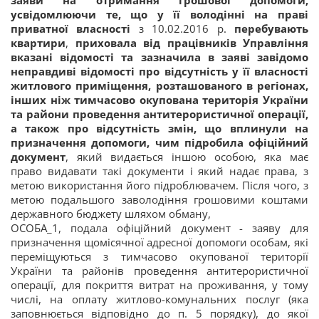
заяви на отримання грошової допомоги,
усвідомлюючи те, що у її володінні на праві
приватної власності
з 10.02.2016 р.
перебувають
квартири
,
приховала від працівників Управління
вказані відомості та зазначила в заяві завідомо
неправдиві відомості про відсутність у її власності
житлового приміщення, розташованого в регіонах,
інших ніж тимчасово окупована територія України
та райони проведення антитерористичної операції,
а також про відсутність змін, що вплинули на
призначення допомоги, чим підробила офіційний
документ
, який видається іншою особою, яка має
право видавати такі документи і який надає права, з
метою використання його підроблювачем. Після чого, з
метою подальшого заволодіння грошовими коштами
державного бюджету шляхом обману,
ОСОБА_1, подала офіційний документ - заяву для
призначення щомісячної адресної допомоги особам, які
переміщуються з тимчасово окупованої території
України та районів проведення антитерористичної
операції, для покриття витрат на проживання, у тому
числі, на оплату житлово-комунальних послуг (яка
заповнюється відповідно до п. 5 порядку), до якої