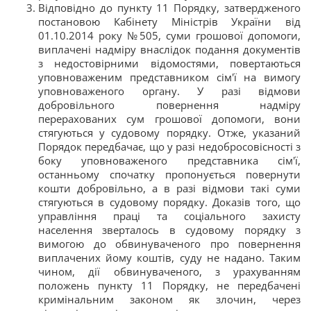
Відповідно до пункту 11 Порядку, затвердженого
постановою Кабінету Міністрів України від
01.10.2014 року №505, суми грошової допомоги,
виплачені надміру внаслідок подання документів
з недостовірними відомостями, повертаються
уповноваженим представником сім'ї на вимогу
уповноваженого органу. У разі відмови
добровільного повернення надміру
перерахованих сум грошової допомоги, вони
стягуються у судовому порядку. Отже, указаний
Порядок передбачає, що у разі недобросовісності з
боку уповноваженого представника сім'ї,
останньому спочатку пропонується повернути
кошти добровільно, а в разі відмови такі суми
стягуються в судовому порядку. Доказів того, що
управління праці та соціального захисту
населення зверталось в судовому порядку з
вимогою до обвинуваченого про повернення
виплачених йому коштів, суду не надано. Таким
чином, дії обвинуваченого, з урахуванням
положень пункту 11 Порядку, не передбачені
кримінальним законом як злочин, через