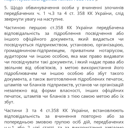
5. Щодо обвинувачення особи у вчиненні злочинів
передбачених ч. 1 ч.3 та 4 ст. 358 КК України, слід
звернути увагу на наступне.
Частиною першою ст.358 КК України передбачена
відповідальність за підроблення посвідчення або
іншого офіційного документа, який видається чи
посвідчується підприємством, установою, організацією,
громадянином-підприємцем, приватним нотаріусом,
аудитором чи іншою особою, яка має право видавати
чи посвідчувати такі документи, і який надає права або
звільняє від обов'язків, з метою використання його
підроблювачем чи іншою особою або збут такого
документа, а також виготовлення підроблених печаток,
штампів чи бланків підприємств, установ чи організацій
незалежно від форми власності, інших офіційних
печаток, штампів чи бланків з тією самою метою або їх
збут.
Частини 3 та 4 ст.358 КК України, встановлюють
відповідальність за вчинення повторно або за
попередньою змовою групою осіб дій, передбачених
ч.ч.1 або 2 цієї статті, та за використання завідомо