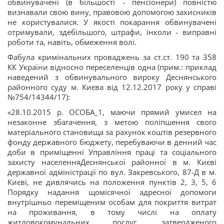
обвинувачені (в більшості - пенсіонери) повністю
визнавали свою вину, правовою допомогою захисників
не користувалися. У якості покарання обвинувачені
отримували, здебільшого, штрафи, інколи - виправні
роботи та, навіть, обмеження волі.
Фабула кримінальних проваджень за ст.ст. 190 та 358
КК України відносно переселенців одна (прим.: приклад
наведений з обвинувального вироку Деснянського
районного суду м. Києва від 12.12.2017 року у справі
№754/14344/17):
«28.10.2015 р. ОСОБА_1, маючи прямий умисел на
незаконне збагачення, з метою поліпшення свого
матеріального становища за рахунок коштів резервного
фонду державного бюджету, перебуваючи в денний час
доби в приміщенні Управління праці та соціального
захисту населенняДеснянської районної в м. Києві
державної адміністрації по вул. Закревського, 87-Д в м.
Києві, не дивлячись на положення пунктів 2, 3, 5, 6
Порядку надання щомісячної адресної допомоги
внутрішньо переміщеним особам для покриття витрат
на проживання, в тому числі на оплату
житловокомунальних послуг, затвердженого