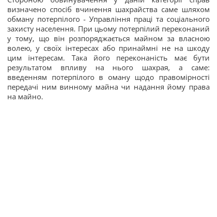
визначено спосіб вчинення шахрайства саме шляхом
обману потерпілого - Управління праці та соціального
захисту населення. При цьому потерпілий переконаний
у тому, що він розпоряджається майном за власною
волею, у своїх інтересах або принаймні не на шкоду
цим інтересам. Така його переконаність має бути
результатом впливу на нього шахрая, а саме:
введенням потерпілого в оману щодо правомірності
передачі ним винному майна чи надання йому права
на майно.