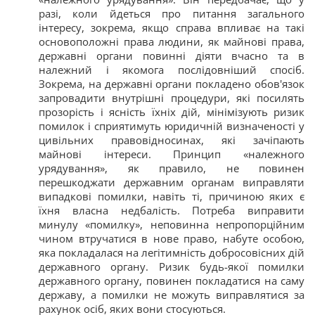
разі, коли йдеться про питання загального
інтересу, зокрема, якщо справа впливає на такі
основоположні права людини, як майнові права,
державні органи повинні діяти вчасно та в
належний і якомога послідовніший спосіб.
Зокрема, на державні органи покладено обов'язок
запровадити внутрішні процедури, які посилять
прозорість і ясність їхніх дій, мінімізують ризик
помилок і сприятимуть юридичній визначеності у
цивільних правовідносинах, які зачіпають
майнові інтереси. Принцип «належного
урядування», як правило, не повинен
перешкоджати державним органам виправляти
випадкові помилки, навіть ті, причиною яких є
їхня власна недбалість. Потреба виправити
минулу «помилку», неповинна непропорційним
чином втручатися в нове право, набуте особою,
яка покладалася на легітимність добросовісних дій
державного органу. Ризик будь-якої помилки
державного органу, повинен покладатися на саму
державу, а помилки не можуть виправлятися за
рахунок осіб, яких вони стосуються.