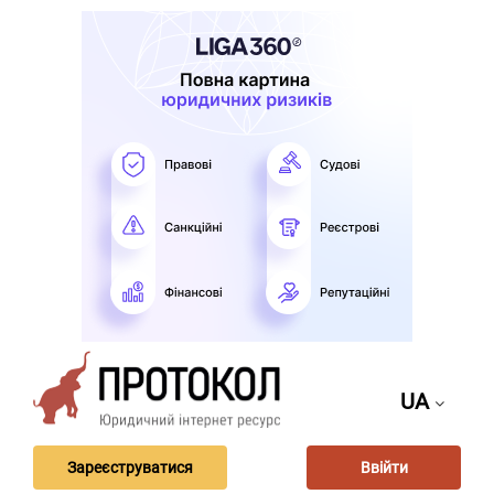
UA
Зареєструватися
Ввійти