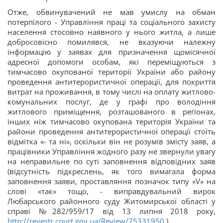
Отже, обвинувачений не мав умислу на обман
потерпілого - Управління праці та соціального захисту
населення стосовно наявного у нього житла, а лише
добросовісно помилявся, не вказуючи належну
інформацію у заявах для призначення щомісячної
адресної допомоги особам, які переміщуються з
тимчасово окупованої території України або району
проведення антитерористичної операції, для покриття
витрат на проживання, в тому числі на оплату житлово-
комунальних послуг, де у графі про володіння
житлового приміщення, розташованого в регіонах,
інших ніж тимчасово окупована територія України та
райони проведення антитерористичної операції стоїть
відмітка «- та ні», оскільки він не розумів змісту заяв, а
працівники Управління жодного разу не звернули увагу
на неправильне по суті заповнення відповідних заяв
(відсутність підкреслень, як того вимагала форма
заповнення заяви, проставляння позначок типу «V» на
слові «так» тощо, - виправдувальний вирок
Любарського районного суду Житомирської області у
справі №282/959/17 від 13 липня 2018 року,
http://reyestr.court.gov.ua/Review/75331950
).