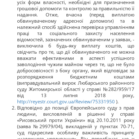
усіх форм власності, необхідні для призначення
грошової допомоги та контролю за правильністю її
надання. Отже, вчасна (перед виплатою
обвинуваченому адресної допомоги) та в
належний спосіб здійснена перевірка управлінням
праці та соціального захисту населення
відомостей, зазначених обвинуваченим у заявах, -
виключила б будь-яку виплату коштів, що
свідчить про те, що дії обвинуваченого не можна
вважати ефективними в аспекті успішного
заволодіння чужим майном через те, що не було
добросовісності з боку органу, який відповідає за
розпорядження бюджетним коштами
(виправдувальний вирок Любарського районного
суду Житомирської області у справі №282/959/17
від 13 липня 2018 року,
http://reyestr.court.gov.ua/Review/75331950
).
Відповідно до позиції Європейського суду з прав
людини, висловленій в рішенні у справі
«Рисовський проти України» від 20.10.2011 року
(заява №29979/04), викладеній у пунктах 70-71,
суд підкреслив особливу важливість принципу
«належного урядування». Він передбачає, що у