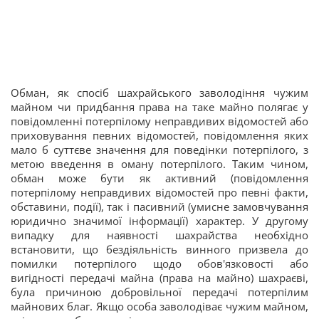
Обман, як спосіб шахрайського заволодіння чужим
майном чи придбання права на таке майно полягає у
повідомленні потерпілому неправдивих відомостей або
приховування певних відомостей, повідомлення яких
мало б суттєве значення для поведінки потерпілого, з
метою введення в оману потерпілого. Таким чином,
обман може бути як активний (повідомлення
потерпілому неправдивих відомостей про певні факти,
обставини, події), так і пасивний (умисне замовчування
юридично значимої інформації) характер. У другому
випадку для наявності шахрайства необхідно
встановити, що бездіяльність винного призвела до
помилки потерпілого щодо обов'язковості або
вигідності передачі майна (права на майно) шахраєві,
була причиною добровільної передачі потерпілим
майнових благ. Якщо особа заволодіває чужим майном,