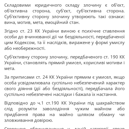
Складовими юридичного складу злочину є об’єкт,
об'єктивна сторона, суб'єкт, суб'єктивна сторона.
Суб'єктивну сторону злочину утворюють такі ознаки:
вина, мотив, мета, емоційний стан.
Згідно ст. 23 КК України виною є психічне ставлення
особи до вчинюваної дії чи бездіяльності, передбаченої
цим Кодексом, та її наслідків, виражене у формі умислу
або необережності.
Суб'єктивну сторону злочину, передбаченого ст. 190 КК
України, становлять прямий умисел, корисливі мотиви і
мета.
За приписами ст. 24 КК України прямим є умисел, якщо
особа усвідомлювала суспільно небезпечений характер
свого діяння (дії або бездіяльності), передбачала його
суспільно небезпечені наслідки і бажала їх настання.
Відповідно до ч.1 ст.190 КК України під шахрайством
слід розуміти заволодіння чужим майном або
придбання права на майно шляхом обману чи
зловживання довірою.
Стороною обвинувачення у даній категорії справ