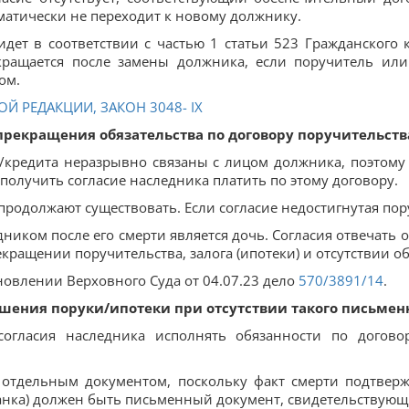
матически не переходит к новому должнику.
дет в соответствии с частью 1 статьи 523 Гражданского к
кращается после замены должника, если поручитель или 
ом.
Й РЕДАКЦИИ, ЗАКОН 3048- ІХ
рекращения обязательства по договору поручительств
а/кредита неразрывно связаны с лицом должника, поэтому 
получить согласие наследника платить по этому договору.
продолжают существовать. Если согласие недостигнутая пор
ником после его смерти является дочь. Согласия отвечать он
екращении поручительства, залога (ипотеки) и отсутствии 
овлении Верховного Суда от 04.07.23 дело
570/3891/14
.
шения поруки/ипотеки при отсутствии такого письменн
огласия наследника исполнять обязанности по договору
 отдельным документом, поскольку факт смерти подтверж
банка) должен быть письменный документ, свидетельствующ