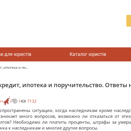
си для юристів
Каталог юристів
 ипотека и по...
кредит, ипотека и поручительство. Ответы 
1
7132
ич
2
спространены ситуации, когда наследникам кроме наследс
зникает много вопросов, возможно ли отказаться от эти
лгов? Необходимо ли платить проценты, штрафы за умерш
нка к наследникам и многие другие вопросы.