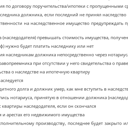
ния по договору поручительства/ипотеки с пропущенными 
аследника должника, если последний не принял наследство
ственности на наследственное имущество предупреждать п
а (наследодателя) превышать стоимость имущества, получе
аф) нужно будет платить наследнику или нет
ния наследникам должника непосредственно через нотариус
авопреемника при отсутствии у него свидетельства о праве
ьства о наследстве на ипотечную квартиру
наследуется
дитного долга и должник умер, как мне вступить в наследст
пись нотариуса, принятую в отношении должника (наследод
с квартиры наследодателя, если он скончался
м и арестах его недвижимого имущества
полнительному производству, последнее будет закрыто и