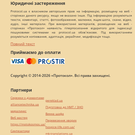
Юридичні застереження
Protocol.ua є власником авторських прав на інформацію, розміщену на веб -
сторінках даного ресурсу, якщо не вказано інше. Під інформацією розуміються
тексти, коментарі, статті, фотозображення, малюнки, ящик-шота, скани, відео,
аудіо, інші матеріали. При використанні матеріалів, розміщених на веб -
сторінках «Протокол» наявність гіперпосилання відкритого для індексації
пошуковими системами на protocol.ua обов`язкове. Під використанням
розуміється копіювання, адаптація, рерайтинг, модифікація тощо.
Повний текст
Приймаємо до оплати
Copyright © 2014-2026 «Протокол». Всі права захищені.
Партнери
Сережки з діамантами
pereklad.ua
alliancetechnika.ua
Підготовка до НМТ / ЗНО
миралинкс
Винна шафа
Веб мастер
Перевезення хворих
https://motokosmos.ua/
hospice-life.com.ua/
Синтезатори
mk-translations.ua