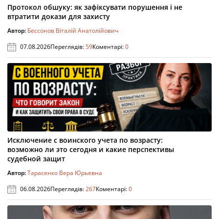
Протокол обшуку: як зафіксувати порушення і не
втратити докази для захисту
Автор:
Бессонов Віталій Анатолійович
07.08.2026
Переглядів:
59
Коментарі:
0
Исключение с воинского учета по возрасту:
возможно ли это сегодня и какие перспективы
судебной защит
Автор:
Тарасенко Вера Юрьевна
06.08.2026
Переглядів:
267
Коментарі:
0