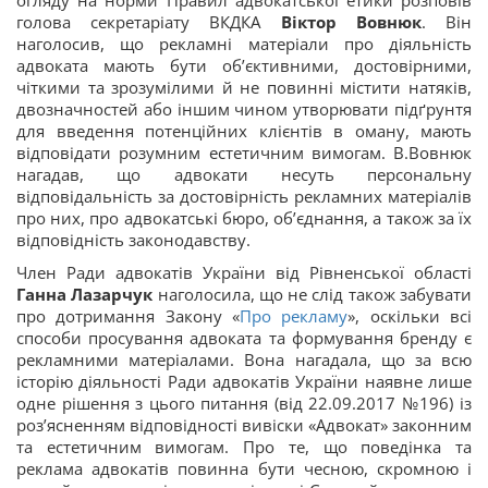
огляду на норми Правил адвокатської етики розповів
голова секретаріату ВКДКА
Віктор Вовнюк
. Він
наголосив, що рекламні матеріали про діяльність
адвоката мають бути об’єктивними, достовірними,
чіткими та зрозумілими й не повинні містити натяків,
двозначностей або іншим чином утворювати підґрунтя
для введення потенційних клієнтів в оману, мають
відповідати розумним естетичним вимогам. В.Вовнюк
нагадав, що адвокати несуть персональну
відповідальність за достовірність рекламних матеріалів
про них, про адвокатські бюро, об’єднання, а також за їх
відповідність законодавству.
Член Ради адвокатів України від Рівненської області
Ганна Лазарчук
наголосила, що не слід також забувати
про дотримання Закону «
Про рекламу
», оскільки всі
способи просування адвоката та формування бренду є
рекламними матеріалами. Вона нагадала, що за всю
історію діяльності Ради адвокатів України наявне лише
одне рішення з цього питання (від 22.09.2017 №196) із
роз’ясненням відповідності вивіски «Адвокат» законним
та естетичним вимогам. Про те, що поведінка та
реклама адвокатів повинна бути чесною, скромною і