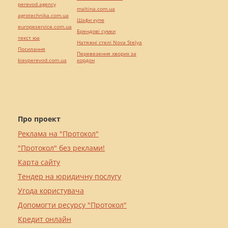
perevod.agency
maltina.com.ua
agrotechnika.com.ua
Шафи купе
europeservice.com.ua
Брендові сумки
текст юа
Натяжні стелі Nova Stelya
Посилання
Перевезення хворих за
kievperevod.com.ua
кордон
Про проект
Реклама на "Протокол"
"Протокол" без реклами!
Карта сайту
Тендер на юридичну послугу
Угода користувача
Допомогти ресурсу "Протокол"
Кредит онлайн