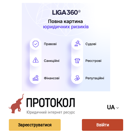
UA
Зареєструватися
Ввійти