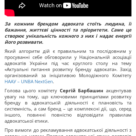
За кожним брендом адвоката стоїть людина, її
бажання, життєві цінності та пріоритети. Саме це
створює унікальність кожного з них і надає енергії
його розвивати.
Який алгоритм дій є правильним та послідовним у
просуванні себе обговорили у Національній асоціації
адвокатів України під час круглого столу на тему
«Актуальні питання розвитку бренду адвоката». Захід
організований за ініціативою Молодіжного Комітету
НААУ – UNBA NextGen
.
Голова цього комітету
Сергій Барбашин
акцентував
увагу на тому, що ключовими принципами розвитку
бренду в адвокатській діяльності є плановість та
системність, а сам бренд – це комплексні дії, що, серед
іншого, повинні повністю відповідати правилам
адвокатської етики.
Про вимоги до рекламування адвокатської діяльності з