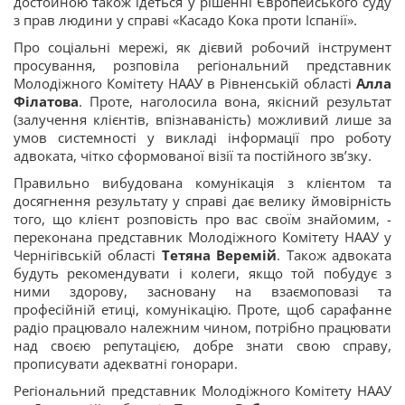
достойною також ідеться у рішенні Європейського суду
з прав людини у справі «Касадо Кока проти Іспанії».
Про соціальні мережі, як дієвий робочий інструмент
просування, розповіла регіональний представник
Молодіжного Комітету НААУ в Рівненській області
Алла
Філатова
. Проте, наголосила вона, якісний результат
(залучення клієнтів, впізнаваність) можливий лише за
умов системності у викладі інформації про роботу
адвоката, чітко сформованої візії та постійного зв’зку.
Правильно вибудована комунікація з клієнтом та
досягнення результату у справі дає велику ймовірність
того, що клієнт розповість про вас своїм знайомим, -
переконана представник Молодіжного Комітету НААУ у
Чернігівській області
Тетяна Веремій
. Також адвоката
будуть рекомендувати і колеги, якщо той побудує з
ними здорову, засновану на взаємоповазі та
професійній етиці, комунікацію. Проте, щоб сарафанне
радіо працювало належним чином, потрібно працювати
над своєю репутацією, добре знати свою справу,
прописувати адекватні гонорари.
Регіональний представник Молодіжного Комітету НААУ