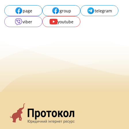
page
group
telegram
viber
youtube