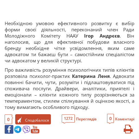
Необхідною умовою ефективного розвитку є вибір
форми своєї діяльності, переконаний член Ради
Молодіжного Комітету НААУ
Ігор Андрєєв
. Він
наголосив, що для ефективної побудови власного
бренду необхідне чітке усвідомлення, яким саме
адвокатом ти бажаєш бути – самостійним спеціалістом
чи адвокатом у великій структурі.
Про важливість розуміння психологічних типів клієнтів
розповіла психолог-практик
Катерина Леня
. Адвокати
повинні бачити, чути, розуміти і підлаштовуватися під
споживача послуги. Драйвери, аналітики, приятелі і
емоціонали – клієнти кожного типу розрізняються за
темпераментом, стилем спілкування й оцінкою якості, а
тому вимагають особливого підходу.
0
1272
0
Переглядів
Коментарі
Сподобалося