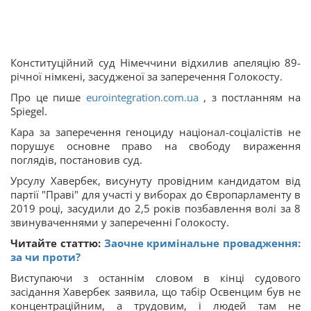
Конституційний суд Німеччини відхилив апеляцію 89-
річної німкені, засудженої за заперечення Голокосту.
Про це пише
eurointegration.com.ua
, з постланням на
Spiegel.
Кара за заперечення геноциду націонал-соціалістів не
порушує основне право на свободу вираження
поглядів, постановив суд.
Урсулу Хавербек, висунуту провідним кандидатом від
партії "Праві" для участі у виборах до Європарламенту в
2019 році, засудили до 2,5 років позбавлення волі за 8
звинуваченнями у запереченні Голокосту.
Читайте статтю:
Заочне кримінальне провадження:
за чи проти?
Виступаючи з останнім словом в кінці судового
засідання Хавербек заявила, що табір Освенцим був не
концентраційним, а трудовим, і людей там не