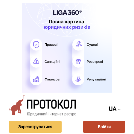
UA
Зареєструватися
Ввійти