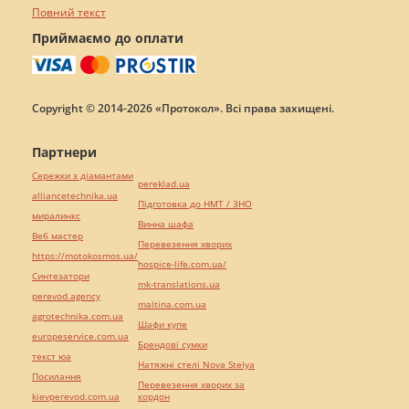
Повний текст
Приймаємо до оплати
Copyright © 2014-2026 «Протокол». Всі права захищені.
Партнери
Сережки з діамантами
pereklad.ua
alliancetechnika.ua
Підготовка до НМТ / ЗНО
миралинкс
Винна шафа
Веб мастер
Перевезення хворих
https://motokosmos.ua/
hospice-life.com.ua/
Синтезатори
mk-translations.ua
perevod.agency
maltina.com.ua
agrotechnika.com.ua
Шафи купе
europeservice.com.ua
Брендові сумки
текст юа
Натяжні стелі Nova Stelya
Посилання
Перевезення хворих за
kievperevod.com.ua
кордон