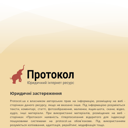
Юридичні застереження
Protocol.ua є власником авторських прав на інформацію, розміщену на веб -
сторінках даного ресурсу, якщо не вказано інше. Під інформацією розуміються
тексти, коментарі, статті, фотозображення, малюнки, ящик-шота, скани, відео,
аудіо, інші матеріали. При використанні матеріалів, розміщених на веб -
сторінках «Протокол» наявність гіперпосилання відкритого для індексації
пошуковими системами на protocol.ua обов`язкове. Під використанням
розуміється копіювання, адаптація, рерайтинг, модифікація тощо.