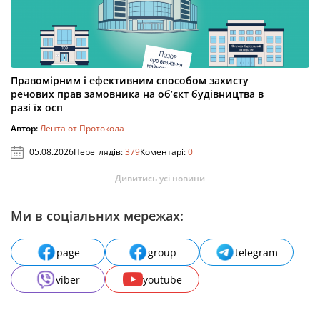
Правомірним і ефективним способом захисту
речових прав замовника на об’єкт будівництва в
разі їх осп
Автор:
Лента от Протокола
05.08.2026
Переглядів:
379
Коментарі:
0
Дивитись усі новини
Ми в соціальних мережах:
page
group
telegram
viber
youtube