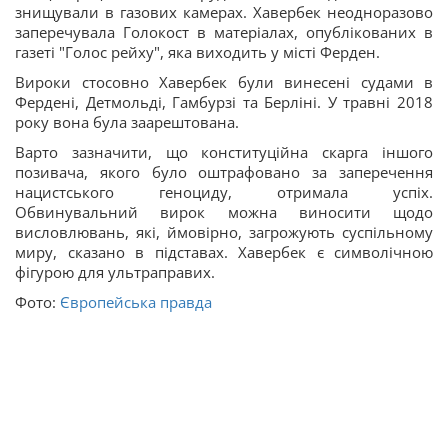
знищували в газових камерах. Хавербек неодноразово
заперечувала Голокост в матеріалах, опублікованих в
газеті "Голос рейху", яка виходить у місті Ферден.
Вироки стосовно Хавербек були винесені судами в
Фердені, Детмольді, Гамбурзі та Берліні. У травні 2018
року вона була заарештована.
Варто зазначити, що конституційна скарга іншого
позивача, якого було оштрафовано за заперечення
нацистського геноциду, отримала успіх.
Обвинувальний вирок можна виносити щодо
висловлювань, які, ймовірно, загрожують суспільному
миру, сказано в підставах. Хавербек є символічною
фігурою для ультраправих.
Фото:
Європейська правда