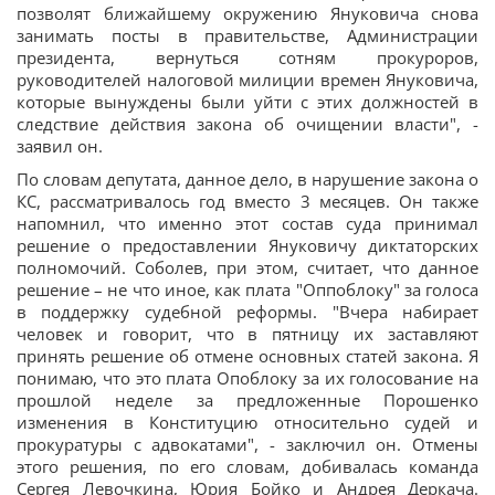
позволят ближайшему окружению Януковича снова
занимать посты в правительстве, Администрации
президента, вернуться сотням прокуроров,
руководителей налоговой милиции времен Януковича,
которые вынуждены были уйти с этих должностей в
следствие действия закона об очищении власти", -
заявил он.
По словам депутата, данное дело, в нарушение закона о
КС, рассматривалось год вместо 3 месяцев. Он также
напомнил, что именно этот состав суда принимал
решение о предоставлении Януковичу диктаторских
полномочий. Соболев, при этом, считает, что данное
решение – не что иное, как плата "Оппоблоку" за голоса
в поддержку судебной реформы. "Вчера набирает
человек и говорит, что в пятницу их заставляют
принять решение об отмене основных статей закона. Я
понимаю, что это плата Опоблоку за их голосование на
прошлой неделе за предложенные Порошенко
изменения в Конституцию относительно судей и
прокуратуры с адвокатами", - заключил он. Отмены
этого решения, по его словам, добивалась команда
Сергея Левочкина, Юрия Бойко и Андрея Деркача.