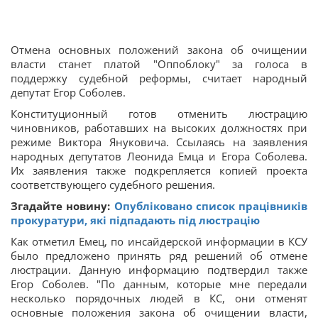
Отмена основных положений закона об очищении
власти станет платой "Оппоблоку" за голоса в
поддержку судебной реформы, считает народный
депутат Егор Соболев.
Конституционный готов отменить люстрацию
чиновников, работавших на высоких должностях при
режиме Виктора Януковича. Ссылаясь на заявления
народных депутатов Леонида Емца и Егора Соболева.
Их заявления также подкрепляется копией проекта
соответствующего судебного решения.
Згадайте новину:
Опубліковано список працівників
прокуратури, які підпадають під люстрацію
Как отметил Емец, по инсайдерской информации в КСУ
было предложено принять ряд решений об отмене
люстрации. Данную информацию подтвердил также
Егор Соболев. "По данным, которые мне передали
несколько порядочных людей в КС, они отменят
основные положения закона об очищении власти,