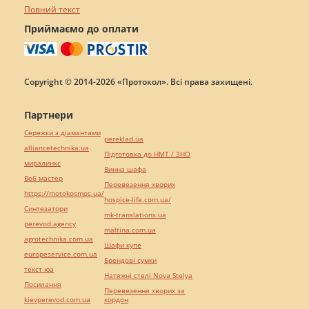
Повний текст
Приймаємо до оплати
Copyright © 2014-2026 «Протокол». Всі права захищені.
Партнери
Сережки з діамантами
pereklad.ua
alliancetechnika.ua
Підготовка до НМТ / ЗНО
миралинкс
Винна шафа
Веб мастер
Перевезення хворих
https://motokosmos.ua/
hospice-life.com.ua/
Синтезатори
mk-translations.ua
perevod.agency
maltina.com.ua
agrotechnika.com.ua
Шафи купе
europeservice.com.ua
Брендові сумки
текст юа
Натяжні стелі Nova Stelya
Посилання
Перевезення хворих за
kievperevod.com.ua
кордон