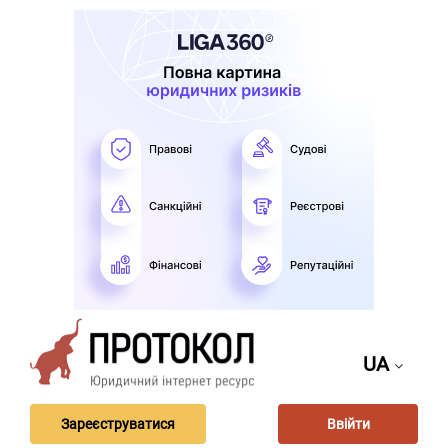
UA
Зареєструватися
Ввійти