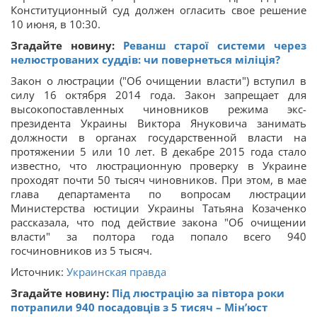
Конституционный суд должен огласить свое решение
10 июня, в 10:30.
Згадайте новину:
Реванш старої системи через
нелюстрованих суддів: чи повернеться міліція?
Закон о люстрации ("Об очищении власти") вступил в
силу 16 октября 2014 года. Закон запрещает для
высокопоставленных чиновников режима экс-
президента Украины Виктора Януковича занимать
должности в органах государственной власти на
протяжении 5 или 10 лет. В декабре 2015 года стало
известно, что люстрационную проверку в Украине
проходят почти 50 тысяч чиновников. При этом, в мае
глава департамента по вопросам люстрации
Министерства юстиции Украины Татьяна Козаченко
рассказала, что под действие закона "Об очищении
власти" за полтора года попало всего 940
госчиновников из 5 тысяч.
Источник:
Украинская правда
Згадайте новину:
Під люстрацію за півтора роки
потрапили 940 посадовців з 5 тисяч – Мін’юст