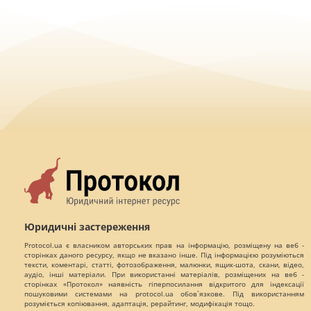
Юридичні застереження
Protocol.ua є власником авторських прав на інформацію, розміщену на веб -
сторінках даного ресурсу, якщо не вказано інше. Під інформацією розуміються
тексти, коментарі, статті, фотозображення, малюнки, ящик-шота, скани, відео,
аудіо, інші матеріали. При використанні матеріалів, розміщених на веб -
сторінках «Протокол» наявність гіперпосилання відкритого для індексації
пошуковими системами на protocol.ua обов`язкове. Під використанням
розуміється копіювання, адаптація, рерайтинг, модифікація тощо.