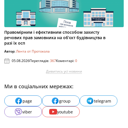
Правомірним і ефективним способом захисту
речових прав замовника на об’єкт будівництва в
разі їх осп
Автор:
Лента от Протокола
05.08.2026
Переглядів:
367
Коментарі:
0
Дивитись усі новини
Ми в соціальних мережах:
page
group
telegram
viber
youtube