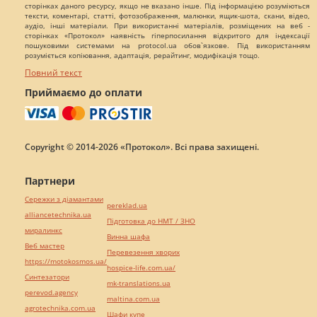
сторінках даного ресурсу, якщо не вказано інше. Під інформацією розуміються
тексти, коментарі, статті, фотозображення, малюнки, ящик-шота, скани, відео,
аудіо, інші матеріали. При використанні матеріалів, розміщених на веб -
сторінках «Протокол» наявність гіперпосилання відкритого для індексації
пошуковими системами на protocol.ua обов`язкове. Під використанням
розуміється копіювання, адаптація, рерайтинг, модифікація тощо.
Повний текст
Приймаємо до оплати
Copyright © 2014-2026 «Протокол». Всі права захищені.
Партнери
Сережки з діамантами
pereklad.ua
alliancetechnika.ua
Підготовка до НМТ / ЗНО
миралинкс
Винна шафа
Веб мастер
Перевезення хворих
https://motokosmos.ua/
hospice-life.com.ua/
Синтезатори
mk-translations.ua
perevod.agency
maltina.com.ua
agrotechnika.com.ua
Шафи купе