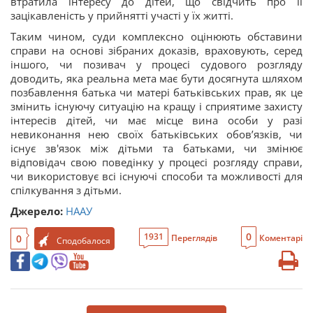
втратила інтересу до дітей, що свідчить про її
зацікавленість у прийнятті участі у їх житті.
Таким чином, суди комплексно оцінюють обставини
справи на основі зібраних доказів, враховують, серед
іншого, чи позивач у процесі судового розгляду
доводить, яка реальна мета має бути досягнута шляхом
позбавлення батька чи матері батьківських прав, як це
змінить існуючу ситуацію на кращу і сприятиме захисту
інтересів дітей, чи має місце вина особи у разі
невиконання нею своїх батьківських обов’язків, чи
існує зв'язок між дітьми та батьками, чи змінює
відповідач свою поведінку у процесі розгляду справи,
чи використовує всі існуючі способи та можливості для
спілкування з дітьми.
Джерело:
НААУ
0
1931
0
Переглядів
Коментарі
Сподобалося