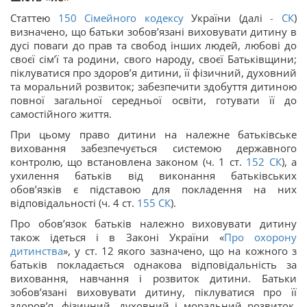
Статтею
150
Сімейного кодексу
України (далі
-
СК
)
визначено, що батьки зобов’язані виховувати дитину в
дусі поваги до прав та свобод інших людей, любові до
своєї сім’ї та родини, свого народу, своєї Батьківщини;
піклуватися про здоров’я дитини, її фізичний, духовний
та моральний розвиток; забезпечити здобуття дитиною
повної загальної середньої освіти, готувати її до
самостійного життя.
При цьому право дитини на належне батьківське
виховання забезпечується системою державного
контролю, що встановлена законом (ч. 1 ст.
152
СК
), а
ухилення батьків від виконання батьківських
обов’язків є підставою для покладення на них
відповідальності (ч. 4 ст.
155
СК
).
Про обов’язок батьків належно виховувати дитину
також ідеться і в Законі України «
Про охорону
дитинства
», у ст. 12 якого зазначено, що на кожного з
батьків покладається однакова відповідальність за
виховання, навчання і розвиток дитини. Батьки
зобов’язані виховувати дитину, піклуватися про її
здоров’я, фізичний, духовний і моральний розвиток,