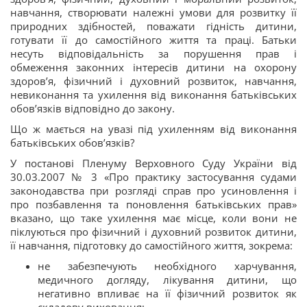
навчання, створювати належні умови для розвитку її
природних здібностей, поважати гідність дитини,
готувати її до самостійного життя та праці. Батьки
несуть відповідальність за порушення прав і
обмеження законних інтересів дитини на охорону
здоров’я, фізичний і духовний розвиток, навчання,
невиконання та ухилення від виконання батьківських
обов’язків відповідно до закону.
Що ж мається на увазі під ухиленням від виконання
батьківських обов’язків?
У постанові Пленуму Верховного Суду України від
30.03.2007 № 3 «Про практику застосування судами
законодавства при розгляді справ про усиновлення і
про позбавлення та поновлення батьківських прав»
вказано, що таке ухилення має місце, коли вони не
піклуються про фізичний і духовний розвиток дитини,
її навчання, підготовку до самостійного життя, зокрема:
не забезпечують необхідного харчування,
медичного догляду, лікування дитини, що
негативно впливає на її фізичний розвиток як