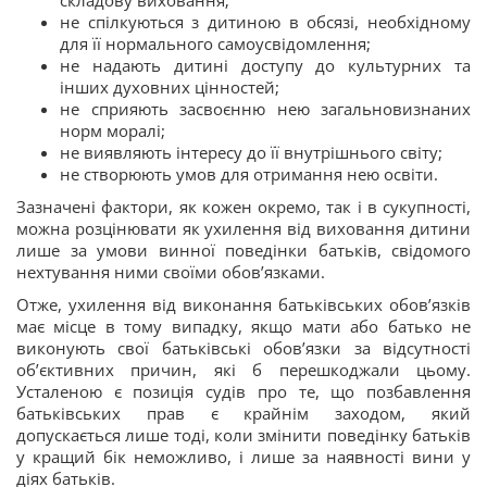
складову виховання;
не спілкуються з дитиною в обсязі, необхідному
для її нормального самоусвідомлення;
не надають дитині доступу до культурних та
інших духовних цінностей;
не сприяють засвоєнню нею загальновизнаних
норм моралі;
не виявляють інтересу до її внутрішнього світу;
не створюють умов для отримання нею освіти.
Зазначені фактори, як кожен окремо, так і в сукупності,
можна розцінювати як ухилення від виховання дитини
лише за умови винної поведінки батьків, свідомого
нехтування ними своїми обов’язками.
Отже, ухилення від виконання батьківських обов’язків
має місце в тому випадку, якщо мати або батько не
виконують свої батьківські обов’язки за відсутності
об’єктивних причин, які б перешкоджали цьому.
Усталеною є позиція судів про те, що позбавлення
батьківських прав є крайнім заходом, який
допускається лише тоді, коли змінити поведінку батьків
у кращий бік неможливо, і лише за наявності вини у
діях батьків.