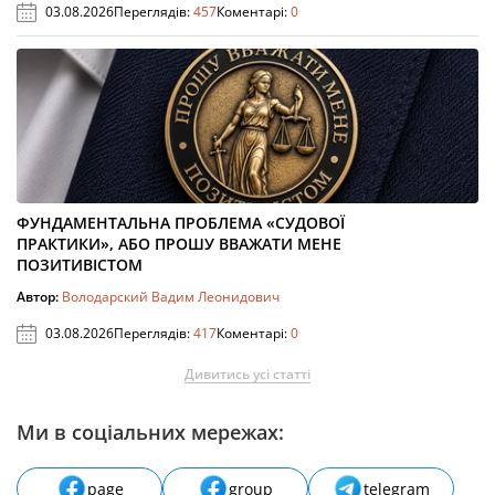
03.08.2026
Переглядів:
457
Коментарі:
0
ФУНДАМЕНТАЛЬНА ПРОБЛЕМА «СУДОВОЇ
ПРАКТИКИ», АБО ПРОШУ ВВАЖАТИ МЕНЕ
ПОЗИТИВІСТОМ
Автор:
Володарский Вадим Леонидович
03.08.2026
Переглядів:
417
Коментарі:
0
Дивитись усі статті
Ми в соціальних мережах:
page
group
telegram