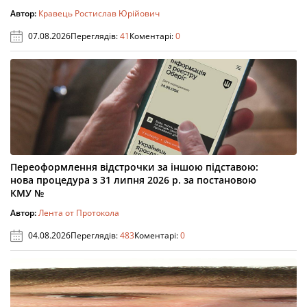
Автор:
Кравець Ростислав Юрійович
07.08.2026
Переглядів:
41
Коментарі:
0
Переоформлення відстрочки за іншою підставою:
нова процедура з 31 липня 2026 р. за постановою
КМУ №
Автор:
Лента от Протокола
04.08.2026
Переглядів:
483
Коментарі:
0