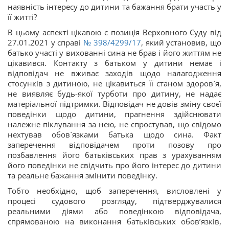
наявність інтересу до дитини та бажання брати участь у
її житті?
В цьому аспекті цікавою є позиція Верховного Суду від
27.01.2021 у справі
№ 398/4299/17
, який установив, що
батько участі у вихованні сина не брав і його життям не
цікавився. Контакту з батьком у дитини немає і
відповідач не вживає заходів щодо налагодження
стосунків з дитиною, не цікавиться її станом здоров`я,
не виявляє будь-якої турботи про дитину, не надає
матеріальної підтримки. Відповідач не довів зміну своєї
поведінки щодо дитини, прагнення здійснювати
належне піклування за нею, не спростував, що свідомо
нехтував обов`язками батька щодо сина. Факт
заперечення відповідачем проти позову про
позбавлення його батьківських прав з урахуванням
його поведінки не свідчить про його інтерес до дитини
та реальне бажання змінити поведінку.
Тобто необхідно, щоб заперечення, висловлені у
процесі судового розгляду, підтверджувалися
реальними діями або поведінкою відповідача,
спрямованою на виконання батьківських обов’язків,