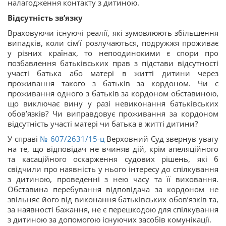
налагодження контакту з дитиною.
Відсутність звʼязку
Враховуючи існуючі реалії, які зумовлюють збільшення
випадків, коли сім’ї розлучаються, подружжя проживає
у різних країнах, то непоодинокими є спори про
позбавлення батьківських прав з підстави відсутності
участі батька або матері в житті дитини через
проживання такого з батьків за кордоном. Чи є
проживання одного з батьків за кордоном обставиною,
що виключає вину у разі невиконання батьківських
обов’язків? Чи виправдовує проживання за кордоном
відсутність участі матері чи батька в житті дитини?
У справі
№ 607/2631/15-ц
Верховний Суд звернув увагу
на те, що відповідач не вчиняв дій, крім апеляційного
та касаційного оскарження судових рішень, які б
свідчили про наявність у нього інтересу до спілкування
з дитиною, проведенні з нею часу та її виховання.
Обставина перебування відповідача за кордоном не
звільняє його від виконання батьківських обов’язків та,
за наявності бажання, не є перешкодою для спілкування
з дитиною за допомогою існуючих засобів комунікації.