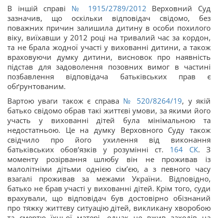
В іншій справі
№ 1915/2789/2012
Верховний Суд
зазначив, що оскільки відповідач свідомо, без
поважних причин залишила дитину в особи похилого
віку, виїхавши у 2012 році на тривалий час за кордон,
та не брала жодної участі у вихованні дитини, а також
враховуючи думку дитини, висновок про наявність
підстав для задоволення позовних вимог в частині
позбавлення відповідача батьківських прав є
обґрунтованим.
Вартою уваги також є справа
№ 520/8264/19
, у якій
батько свідомо обрав такі життєві умови, за якими його
участь у вихованні дітей була мінімальною та
недостатньою. Це на думку Верховного Суду також
свідчило про його ухилення від виконання
батьківських обов’язків у розумінні ст.
164
СК
. З
моменту розірвання шлюбу він не проживав із
малолітніми дітьми однією сім’єю, а з певного часу
взагалі проживав за межами України. Відповідно,
батько не брав участі у вихованні дітей. Крім того, суди
врахували, що відповідач був достовірно обізнаний
про тяжку життєву ситуацію дітей, викликану хворобою
та смертю їхньої матері, однак не вжив заходів на