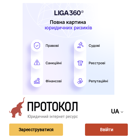
UA
Зареєструватися
Ввійти