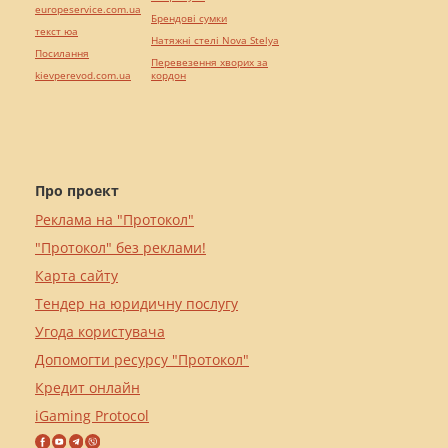
europeservice.com.ua
Брендові сумки
текст юа
Натяжні стелі Nova Stelya
Посилання
Перевезення хворих за
kievperevod.com.ua
кордон
Про проект
Реклама на "Протокол"
"Протокол" без реклами!
Карта сайту
Тендер на юридичну послугу
Угода користувача
Допомогти ресурсу "Протокол"
Кредит онлайн
iGaming Protocol