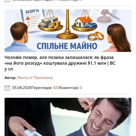
Чоловік помер, але позика залишилася: як фраза
«на його розсуд» коштувала дружині $1,1 млн ( ВС
у сп
Автор:
Лента от Протокола
05.08.2026
Переглядів:
420
Коментарі:
0