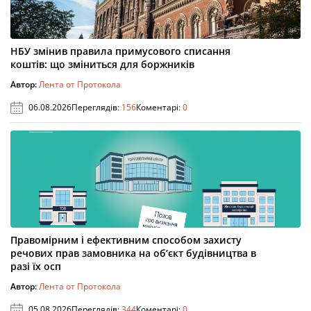
НБУ змінив правила примусового списання
коштів: що зміниться для боржників
Автор:
Лента от Протокола
06.08.2026
Переглядів:
156
Коментарі:
0
Правомірним і ефективним способом захисту
речових прав замовника на об’єкт будівництва в
разі їх осп
Автор:
Лента от Протокола
05.08.2026
Переглядів:
344
Коментарі:
0