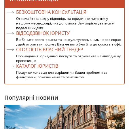
БЕЗКОШТОВНА КОНСУЛЬТАЦІЯ
Отримайте швидку відповідь на юридичне питання у
нашому месенджері, яка допоможе Вам зорієнтуватися у
подальших діях
ВІДЕОДЗВІНОК ЮРИСТУ
Ви бачите свого юриста та консультуєтесь з ним через екран
, щоб отримати послугу Вам не потрібно йти до юриста в офіс
ОГОЛОСІТЬ ВЛАСНИЙ ТЕНДЕР
Про надання юридичної послуги та отримайте найвигіднішу
пропозицію
КАТАЛОГ ЮРИСТІВ
Пошук виконавця для вирішення Вашої проблеми за
фильтрами, показниками та рейтингом
Популярні новини