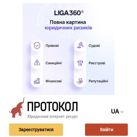
UA
Зареєструватися
Ввійти