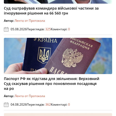
Суд оштрафував командира військової частини за
ігнорування рішення на 66 560 грн
Автор:
Лента от Протокола
05.08.2026
Переглядів:
325
Коментарі:
0
Паспорт РФ як підстава для звільнення: Верховний
Суд скасував рішення про поновлення посадовця
на ро
Автор:
Лента от Протокола
04.08.2026
Переглядів:
362
Коментарі:
0