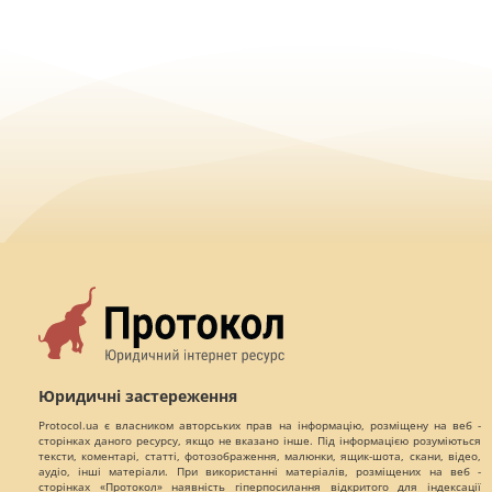
Юридичні застереження
Protocol.ua є власником авторських прав на інформацію, розміщену на веб -
сторінках даного ресурсу, якщо не вказано інше. Під інформацією розуміються
тексти, коментарі, статті, фотозображення, малюнки, ящик-шота, скани, відео,
аудіо, інші матеріали. При використанні матеріалів, розміщених на веб -
сторінках «Протокол» наявність гіперпосилання відкритого для індексації