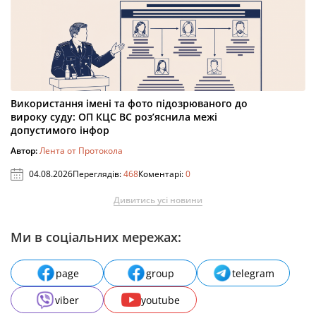
Використання імені та фото підозрюваного до
вироку суду: ОП КЦС ВС роз’яснила межі
допустимого інфор
Автор:
Лента от Протокола
04.08.2026
Переглядів:
468
Коментарі:
0
Дивитись усі новини
Ми в соціальних мережах:
page
group
telegram
viber
youtube