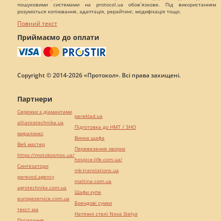
пошуковими системами на protocol.ua обов`язкове. Під використанням
розуміється копіювання, адаптація, рерайтинг, модифікація тощо.
Повний текст
Приймаємо до оплати
Copyright © 2014-2026 «Протокол». Всі права захищені.
Партнери
Сережки з діамантами
pereklad.ua
alliancetechnika.ua
Підготовка до НМТ / ЗНО
миралинкс
Винна шафа
Веб мастер
Перевезення хворих
https://motokosmos.ua/
hospice-life.com.ua/
Синтезатори
mk-translations.ua
perevod.agency
maltina.com.ua
agrotechnika.com.ua
Шафи купе
europeservice.com.ua
Брендові сумки
текст юа
Натяжні стелі Nova Stelya
Посилання