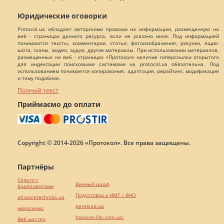
Юридические оговорки
Protocol.ua обладает авторскими правами на информацию, размещенную на
веб - страницах данного ресурса, если не указано иное. Под информацией
понимаются тексты, комментарии, статьи, фотоизображения, рисунки, ящик-
шота, сканы, видео, аудио, другие материалы. При использовании материалов,
размещенных на веб - страницах «Протокол» наличие гиперссылки открытого
для индексации поисковыми системами на protocol.ua обязательна. Под
использованием понимается копирования, адаптация, рерайтинг, модификация
и тому подобное.
Полный текст
Приймаємо до оплати
Copyright © 2014-2026 «Протокол». Все права защищены.
Партнёры
Серьги с
Винный шкаф
бриллиантами
Подготовка к НМТ / ВНО
alliancetechnika.ua
pereklad.ua
миралинкс
hospice-life.com.ua/
Веб мастер