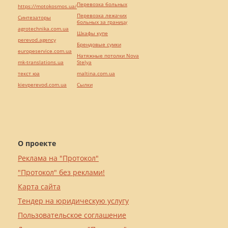
Перевозка больных
https://motokosmos.ua/
Перевозка лежачих
Синтезаторы
больных за границу
agrotechnika.com.ua
Шкафы купе
perevod.agency
Брендовые сумки
europeservice.com.ua
Натяжные потолки Nova
mk-translations.ua
Stelya
текст юа
maltina.com.ua
kievperevod.com.ua
Cылки
О проекте
Реклама на "Протокол"
"Протокол" без реклами!
Карта сайта
Тендер на юридическую услугу
Пользовательское соглашение