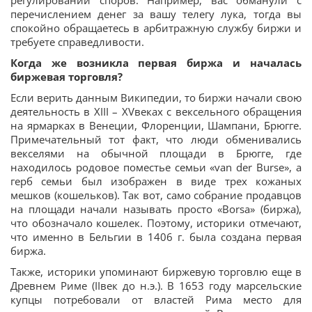
регулировании споров. Например, вас обманули с
перечислением денег за вашу телегу лука, тогда вы
спокойно обращаетесь в арбитражную службу биржи и
требуете справедливости.
Когда же возникла первая биржа и началась
биржевая торговля?
Если верить данным Википедии, то биржи начали свою
деятельность в XIII – XVвеках с вексельного обращения
на ярмарках в Венеции, Флоренции, Шампани, Брюгге.
Примечательный тот факт, что люди обменивались
векселями на обычной площади в Брюгге, где
находилось родовое поместье семьи «van der Burse», а
герб семьи был изображен в виде трех кожаных
мешков (кошельков). Так вот, само собрание продавцов
на площади начали называть просто «Borsa» (биржа),
что обозначало кошелек. Поэтому, историки отмечают,
что именно в Бельгии в 1406 г. была создана первая
биржа.
Также, историки упоминают биржевую торговлю еще в
Древнем Риме (IIвек до н.э.). В 1653 году марсельские
купцы потребовали от властей Рима место для