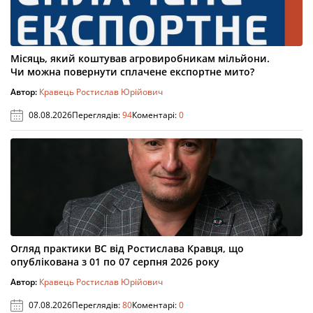
Місяць, який коштував агровиробникам мільйони.
Чи можна повернути сплачене експортне мито?
Автор:
Кравець Ростислав Юрійович
08.08.2026
Переглядів:
94
Коментарі:
0
Огляд практики ВС від Ростислава Кравця, що
опублікована з 01 по 07 серпня 2026 року
Автор:
Кравець Ростислав Юрійович
07.08.2026
Переглядів:
80
Коментарі:
0