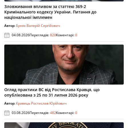
Зловживання впливом за статтею 369-2
Кримінального кодексу України. Питання до
національної імплемен
Автор:
Буняк Валерій Сергійович
04.08.2026
Переглядів:
820
Коментарі:
0
Огляд практики ВС від Ростислава Кравця, що
опублікована з 25 по 31 липня 2026 року
Автор:
Кравець Ростислав Юрійович
03.08.2026
Переглядів:
482
Коментарі:
0