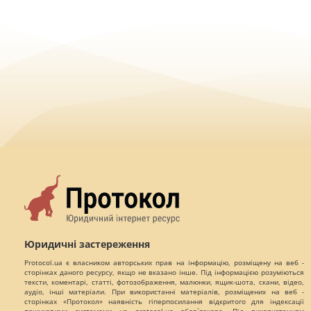
Юридичні застереження
Protocol.ua є власником авторських прав на інформацію, розміщену на веб -
сторінках даного ресурсу, якщо не вказано інше. Під інформацією розуміються
тексти, коментарі, статті, фотозображення, малюнки, ящик-шота, скани, відео,
аудіо, інші матеріали. При використанні матеріалів, розміщених на веб -
сторінках «Протокол» наявність гіперпосилання відкритого для індексації