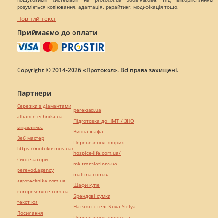
пошуковими системами на protocol.ua обов`язкове. Під використанням
розуміється копіювання, адаптація, рерайтинг, модифікація тощо.
Повний текст
Приймаємо до оплати
Copyright © 2014-2026 «Протокол». Всі права захищені.
Партнери
Сережки з діамантами
pereklad.ua
alliancetechnika.ua
Підготовка до НМТ / ЗНО
миралинкс
Винна шафа
Веб мастер
Перевезення хворих
https://motokosmos.ua/
hospice-life.com.ua/
Синтезатори
mk-translations.ua
perevod.agency
maltina.com.ua
agrotechnika.com.ua
Шафи купе
europeservice.com.ua
Брендові сумки
текст юа
Натяжні стелі Nova Stelya
Посилання
Перевезення хворих за