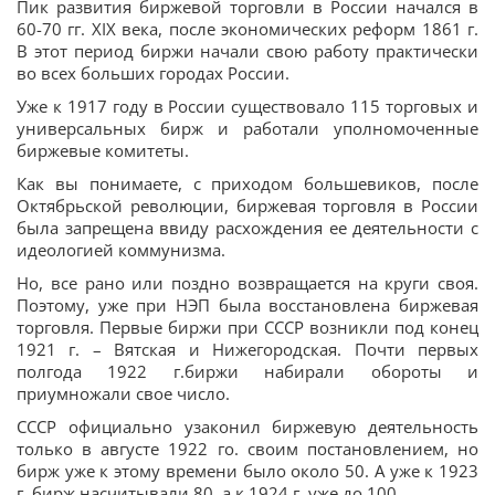
Пик развития биржевой торговли в России начался в
60-70 гг. ХIХ века, после экономических реформ 1861 г.
В этот период биржи начали свою работу практически
во всех больших городах России.
Уже к 1917 году в России существовало 115 торговых и
универсальных бирж и работали уполномоченные
биржевые комитеты.
Как вы понимаете, с приходом большевиков, после
Октябрьской революции, биржевая торговля в России
была запрещена ввиду расхождения ее деятельности с
идеологией коммунизма.
Но, все рано или поздно возвращается на круги своя.
Поэтому, уже при НЭП была восстановлена биржевая
торговля. Первые биржи при СССР возникли под конец
1921 г. – Вятская и Нижегородская. Почти первых
полгода 1922 г.биржи набирали обороты и
приумножали свое число.
СССР официально узаконил биржевую деятельность
только в августе 1922 го. своим постановлением, но
бирж уже к этому времени было около 50. А уже к 1923
г. бирж насчитывали 80, а к 1924 г. уже до 100.