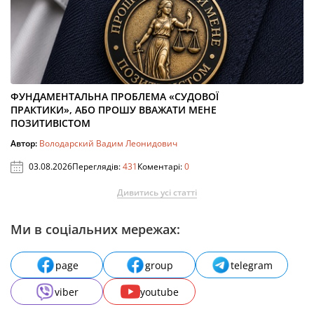
ФУНДАМЕНТАЛЬНА ПРОБЛЕМА «СУДОВОЇ
ПРАКТИКИ», АБО ПРОШУ ВВАЖАТИ МЕНЕ
ПОЗИТИВІСТОМ
Автор:
Володарский Вадим Леонидович
03.08.2026
Переглядів:
431
Коментарі:
0
Дивитись усі статті
Ми в соціальних мережах:
page
group
telegram
viber
youtube