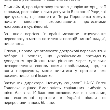
Принаймні, про підготовку такого сценарію авторці, за її
словами, розповіли кілька депутатів Верховної Ради, які
припускають, що опоненти Петра Порошенка можуть
почати повстання, скориставшись протестними
настроями в суспільстві.
За іншою версією, "в країні можливе інсценування
перевороту з метою посилення позицій чинної влади",
пише вона.
Опозиція пропонує оголосити дострокові парламентські
вибори і заявляє, що українському президенту
доведеться прийняти таке рішення через суспільне
незадоволення економічними проблемами, що, як
вони пророкують, може вилитися у протести вже
восени, пише пані Івженко.
Заступник директора Інституту соціології НАНУ Євген
Головаха оцінює ймовірність соціальних вибухів у
шість балів за 10-бальною шкалою. Але він зазначив,
що економічні протести в Україні ніколи не
переростали в щось більше.