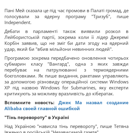
Пані Мей сказала це під час промови в Палаті громад, де
голосували за ядерну програму "Тризуб", пише
Independent.
Дебати в парламенті також виявили розкол в
Лейбористській партії, зокрема коли її лідер Джеремі
Корбін заявив, що не зміг би дати згоду на ядерний
удар, який би "вбив мільйони невинних людей".
Програмою зокрема передбачено оновлення чотирьох
субмарин класу "Вангард", одна з яких завжди
перебуває на патрулюванні з термоядерними
боєголовками. Як пише видання, ракетами управляють
за допомогою різновиду операційної системи Windows
XP під назвою Windows for Submarines, яку експерти
критикують за можливу вразливість до кібератак.
Вспомните новость:
Джек Ма назвал создание
Alibaba своей главной ошибкой
"Тінь перевороту" в Україні
Над Україною "нависла тінь перевороту", пише Тетяна
Івженко в російській "Независимой газете".