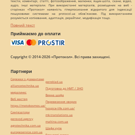
тексти, коментарі, статті, фотозображення, малюнки, ящик-шота, скани, відео,
аудіо, інші матеріали. При використанні матеріалів, розміщених на веб -
сторінках «Протокол» наявність гіперпосилання відкритого для індексації
пошуковими системами на protocol.ua обов`язкове. Під використанням
розуміється копіювання, адаптація, рерайтинг, модифікація тощо.
Повний текст
Приймаємо до оплати
Copyright © 2014-2026 «Протокол». Всі права захищені.
Партнери
Сережки з діамантами
pereklad.ua
alliancetechnika.ua
Підготовка до НМТ / ЗНО
миралинкс
Винна шафа
Веб мастер
Перевезення хворих
https://motokosmos.ua/
hospice-life.com.ua/
Синтезатори
mk-translations.ua
perevod.agency
maltina.com.ua
agrotechnika.com.ua
Шафи купе
europeservice.com.ua
Брендові сумки