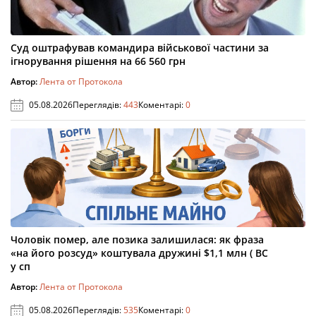
Суд оштрафував командира військової частини за
ігнорування рішення на 66 560 грн
Автор:
Лента от Протокола
05.08.2026
Переглядів:
443
Коментарі:
0
Чоловік помер, але позика залишилася: як фраза
«на його розсуд» коштувала дружині $1,1 млн ( ВС
у сп
Автор:
Лента от Протокола
05.08.2026
Переглядів:
535
Коментарі:
0