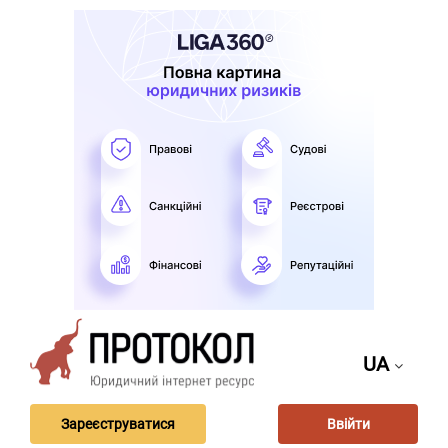
UA
Зареєструватися
Ввійти