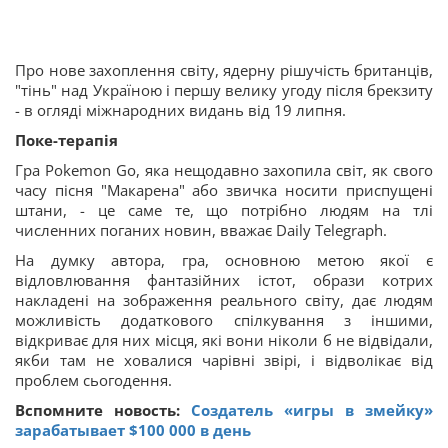
Про нове захоплення світу, ядерну рішучість британців,
"тінь" над Україною і першу велику угоду після брекзиту
- в огляді міжнародних видань від 19 липня.
Поке-терапія
Гра Pokemon Go, яка нещодавно захопила світ, як свого
часу пісня "Макарена" або звичка носити приспущені
штани, - це саме те, що потрібно людям на тлі
численних поганих новин, вважає Daily Telegraph.
На думку автора, гра, основною метою якої є
відловлювання фантазійних істот, образи котрих
накладені на зображення реального світу, дає людям
можливість додаткового спілкування з іншими,
відкриває для них місця, які вони ніколи б не відвідали,
якби там не ховалися чарівні звірі, і відволікає від
проблем сьогодення.
Вспомните новость:
Создатель «игры в змейку»
зарабатывает $100 000 в день