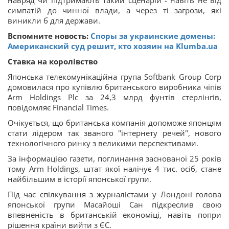
навряд чи підтримають такий сценарій - навіть не від
симпатій до чинної влади, а через ті загрози, які
виникли б для держави.
Вспомните новость:
Споры за украинские домены:
Американский суд решит, кто хозяин на Klumba.ua
Ставка на королівство
Японська телекомунікаційна група Softbank Group Corp
домовилася про купівлю британського виробника чіпів
Arm Holdings Plc за 24,3 млрд фунтів стерлінгів,
повідомляє Financial Times.
Очікується, що британська компанія допоможе японцям
стати лідером так званого "інтернету речей", нового
технологічного ринку з великими перспективами.
За інформацією газети, поглинання заснованої 25 років
тому Arm Holdings, штат якої налічує 4 тис. осіб, стане
найбільшим в історії японської групи.
Під час спілкування з журналістами у Лондоні голова
японської групи Масайоші Сан підкреслив свою
впевненість в британській економіці, навіть попри
рішення країни вийти з ЄС.