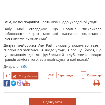
Втім, не всі поділяють оптимізм щодо укладеної угоди.
Daily Mail стверджує, що новина "викликала
побоювання через можливі наступні поглинання
іноземними компаніями".
Депутат-лейборист Аєн Райт сказав у коментарі газеті:
"Попри всі запевнення щодо угоди, я все ще боюся, що
ця компанія діє як футбольний клуб, який продає
гравців замість того, аби поліпшувати їхні якості."
Джерело:
BBC
0
2841
1
Переглядів
Коментарі
Сподобалося
Подякувати