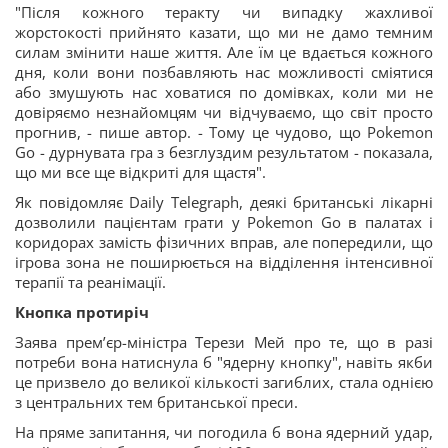
"Після кожного теракту чи випадку жахливої
жорстокості прийнято казати, що ми не дамо темним
силам змінити наше життя. Але їм це вдається кожного
дня, коли вони позбавляють нас можливості сміятися
або змушують нас ховатися по домівках, коли ми не
довіряємо незнайомцям чи відчуваємо, що світ просто
прогнив, - пише автор. - Тому це чудово, що Pokemon
Go - дурнувата гра з безглуздим результатом - показала,
що ми все ще відкриті для щастя".
Як повідомляє Daily Telegraph, деякі британські лікарні
дозволили пацієнтам грати у Pokemon Go в палатах і
коридорах замість фізичних вправ, але попередили, що
ігрова зона не поширюється на відділення інтенсивної
терапії та реанімації.
Кнопка протиріч
Заява прем’єр-міністра Терези Мей про те, що в разі
потреби вона натиснула б "ядерну кнопку", навіть якби
це призвело до великої кількості загиблих, стала однією
з центральних тем британської преси.
На пряме запитання, чи погодила б вона ядерний удар,