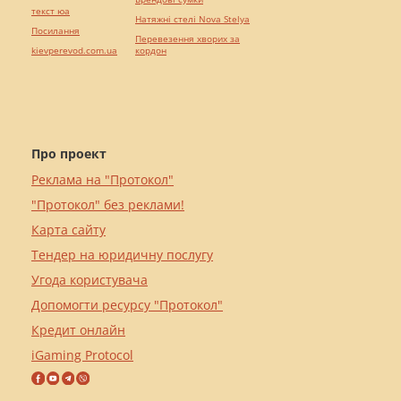
текст юа
Натяжні стелі Nova Stelya
Посилання
Перевезення хворих за
kievperevod.com.ua
кордон
Про проект
Реклама на "Протокол"
"Протокол" без реклами!
Карта сайту
Тендер на юридичну послугу
Угода користувача
Допомогти ресурсу "Протокол"
Кредит онлайн
iGaming Protocol