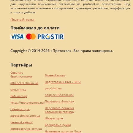
для индексации поисковыми системами на protocol.ua обязательна. Под
использованием понимается копирования, адаптация, рерайтинг, модификация
и тому подобное.
Полный текст
Приймаємо до оплати
Copyright © 2014-2026 «Протокол». Все права защищены.
Партнёры
Серьги с
Винный шкаф
бриллиантами
Подготовка к НМТ / ВНО
alliancetechnika.ua
pereklad.ua
миралинкс
hospice-life.com.ua/
Веб мастер
Перевозка больных
https://motokosmos.ua/
Перевозка лежачих
Синтезаторы
больных за границу
agrotechnika.com.ua
Шкафы купе
perevod.agency
Брендовые сумки
europeservice.com.ua
Натяжные потолки Nova