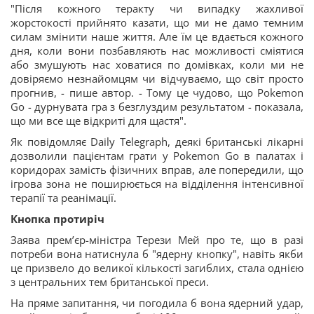
"Після кожного теракту чи випадку жахливої
жорстокості прийнято казати, що ми не дамо темним
силам змінити наше життя. Але їм це вдається кожного
дня, коли вони позбавляють нас можливості сміятися
або змушують нас ховатися по домівках, коли ми не
довіряємо незнайомцям чи відчуваємо, що світ просто
прогнив, - пише автор. - Тому це чудово, що Pokemon
Go - дурнувата гра з безглуздим результатом - показала,
що ми все ще відкриті для щастя".
Як повідомляє Daily Telegraph, деякі британські лікарні
дозволили пацієнтам грати у Pokemon Go в палатах і
коридорах замість фізичних вправ, але попередили, що
ігрова зона не поширюється на відділення інтенсивної
терапії та реанімації.
Кнопка протиріч
Заява прем’єр-міністра Терези Мей про те, що в разі
потреби вона натиснула б "ядерну кнопку", навіть якби
це призвело до великої кількості загиблих, стала однією
з центральних тем британської преси.
На пряме запитання, чи погодила б вона ядерний удар,