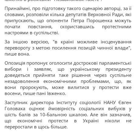
Принаймні, про підготовку такого сценарію авторці, за її
словами, розповіли кілька депутатів Верховної Ради, які
припускають, що опоненти Петра Порошенка можуть
почати повстання, скориставшись протестними
настроями в суспільстві.
За іншою версією, "в країні можливе інсценування
перевороту з метою посилення позицій чинної влади",
пише вона.
Опозиція пропонує оголосити дострокові парламентські
вибори і заявляє, що українському президенту
доведеться прийняти таке рішення через суспільне
незадоволення економічними проблемами, що, як
вони пророкують, може вилитися у протести вже
восени, пише пані Івженко.
Заступник директора Інституту соціології НАНУ Євген
Головаха оцінює ймовірність соціальних вибухів у
шість балів за 10-бальною шкалою. Але він зазначив,
що економічні протести в Україні ніколи не
переростали в щось більше.