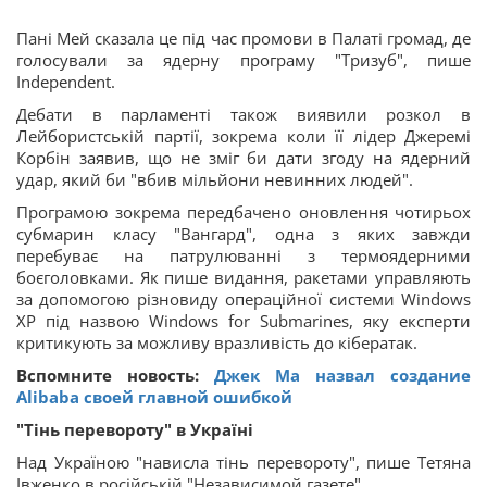
Пані Мей сказала це під час промови в Палаті громад, де
голосували за ядерну програму "Тризуб", пише
Independent.
Дебати в парламенті також виявили розкол в
Лейбористській партії, зокрема коли її лідер Джеремі
Корбін заявив, що не зміг би дати згоду на ядерний
удар, який би "вбив мільйони невинних людей".
Програмою зокрема передбачено оновлення чотирьох
субмарин класу "Вангард", одна з яких завжди
перебуває на патрулюванні з термоядерними
боєголовками. Як пише видання, ракетами управляють
за допомогою різновиду операційної системи Windows
XP під назвою Windows for Submarines, яку експерти
критикують за можливу вразливість до кібератак.
Вспомните новость:
Джек Ма назвал создание
Alibaba своей главной ошибкой
"Тінь перевороту" в Україні
Над Україною "нависла тінь перевороту", пише Тетяна
Івженко в російській "Независимой газете".