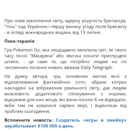
Про нове захоплення світу, ядерну рішучість британців,
"тінь" над Україною і першу велику угоду після брекзиту
- в огляді міжнародних видань від 19 липня.
Поке-терапія
Гра Pokemon Go, яка нещодавно захопила світ, як свого
часу пісня "Макарена" або звичка носити приспущені
штани, - це саме те, що потрібно людям на тлі
численних поганих новин, вважає Daily Telegraph.
На думку автора, гра, основною метою якої є
відловлювання фантазійних істот, образи котрих
накладені на зображення реального світу, дає людям
можливість додаткового спілкування з іншими,
відкриває для них місця, які вони ніколи б не відвідали,
якби там не ховалися чарівні звірі, і відволікає від
проблем сьогодення.
Вспомните новость:
Создатель «игры в змейку»
зарабатывает $100 000 в день