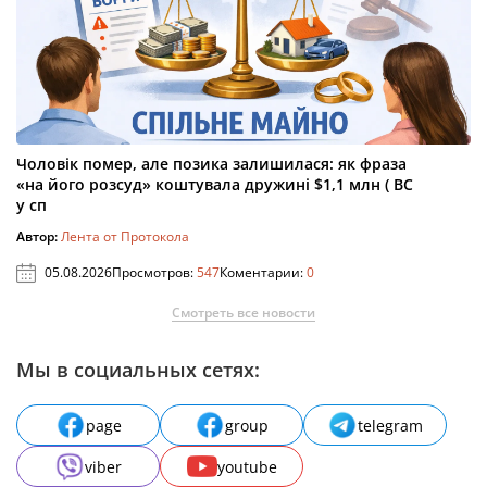
Чоловік помер, але позика залишилася: як фраза
«на його розсуд» коштувала дружині $1,1 млн ( ВС
у сп
Автор:
Лента от Протокола
05.08.2026
Просмотров:
547
Коментарии:
0
Смотреть все новости
Мы в социальных сетях:
page
group
telegram
viber
youtube