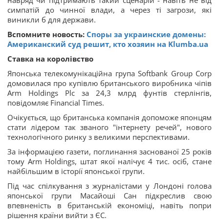
навряд чи підтримають такий сценарій - навіть не від
симпатій до чинної влади, а через ті загрози, які
виникли б для держави.
Вспомните новость:
Споры за украинские домены:
Американский суд решит, кто хозяин на Klumba.ua
Ставка на королівство
Японська телекомунікаційна група Softbank Group Corp
домовилася про купівлю британського виробника чіпів
Arm Holdings Plc за 24,3 млрд фунтів стерлінгів,
повідомляє Financial Times.
Очікується, що британська компанія допоможе японцям
стати лідером так званого "інтернету речей", нового
технологічного ринку з великими перспективами.
За інформацією газети, поглинання заснованої 25 років
тому Arm Holdings, штат якої налічує 4 тис. осіб, стане
найбільшим в історії японської групи.
Під час спілкування з журналістами у Лондоні голова
японської групи Масайоші Сан підкреслив свою
впевненість в британській економіці, навіть попри
рішення країни вийти з ЄС.