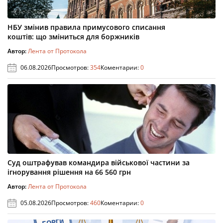
НБУ змінив правила примусового списання
коштів: що зміниться для боржників
Автор:
Лента от Протокола
06.08.2026
Просмотров:
354
Коментарии:
0
Суд оштрафував командира військової частини за
ігнорування рішення на 66 560 грн
Автор:
Лента от Протокола
05.08.2026
Просмотров:
460
Коментарии:
0