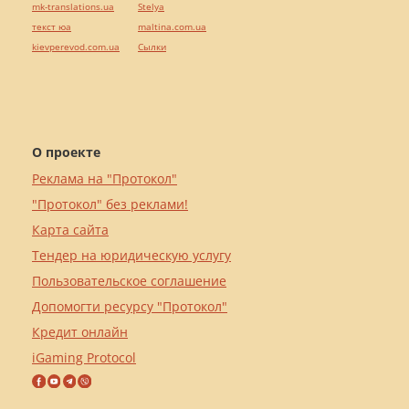
mk-translations.ua
Stelya
текст юа
maltina.com.ua
kievperevod.com.ua
Cылки
О проекте
Реклама на "Протокол"
"Протокол" без реклами!
Карта сайта
Тендер на юридическую услугу
Пользовательское соглашение
Допомогти ресурсу "Протокол"
Кредит онлайн
iGaming Protocol