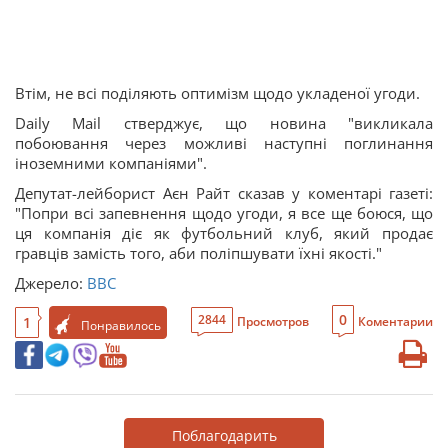
Втім, не всі поділяють оптимізм щодо укладеної угоди.
Daily Mail стверджує, що новина "викликала
побоювання через можливі наступні поглинання
іноземними компаніями".
Депутат-лейборист Аєн Райт сказав у коментарі газеті:
"Попри всі запевнення щодо угоди, я все ще боюся, що
ця компанія діє як футбольний клуб, який продає
гравців замість того, аби поліпшувати їхні якості."
Джерело:
BBC
0
2844
1
Просмотров
Коментарии
Понравилось
Поблагодарить