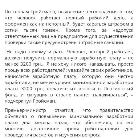
По словам Гройсмана, выявление несовпадения в том,
что человек работает полный рабочий день, а
оформлен как на неполный, будет караться штрафом в
сотни тысяч гривен. Кроме того, за недопуск
ответственных лиц на предприятие для осуществления
проверки также предусмотрены штрафные санкции.
"Не надо никому играть. Человек, который работает,
должен получить нормальную заработную плату – не
менее 3200 грн… Я не хочу никого наказывать, просто
прошу всех работодателей: уважайте своих работников,
начислите заработную плату, которую они честно
заработали, не менее уровня минимальной заработной
платы 3200 грн, оплатите их взносы в Пенсионный
фонд, и ситуация в стране начнет налаживаться", –
подчеркнул Гройсман.
Премьер-министр отметил, что правительство
объявило о повышении минимальной заработной
платы два месяца назад, что обеспечило, по его
мнению, достаточное время работодателям для
проведения расчетов и изучения вопроса.