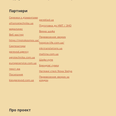
Партнери
Сережки з діамантами
pereklad.ua
alliancetechnika.ua
Підготовка до НМТ / ЗНО
миралинкс
Винна шафа
Веб мастер
Перевезення хворих
https://motokosmos.ua/
hospice-life.com.ua/
Синтезатори
mk-translations.ua
perevod.agency
maltina.com.ua
agrotechnika.com.ua
Шафи купе
europeservice.com.ua
Брендові сумки
текст юа
Натяжні стелі Nova Stelya
Посилання
Перевезення хворих за
kievperevod.com.ua
кордон
Про проект