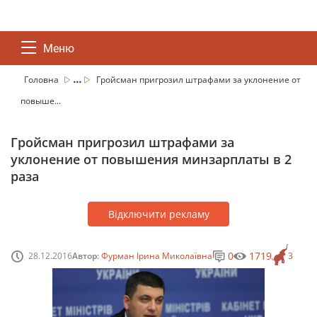
Меню
...
Головна
Гройсман пригрозил штрафами за уклонение от
повыше...
Гройсман пригрозил штрафами за
уклонение от повышения минзарплаты в 2
раза
Відключити рекламу
0
1719
28.12.2016
Автор:
Фурман Ірина Миколаївна
3