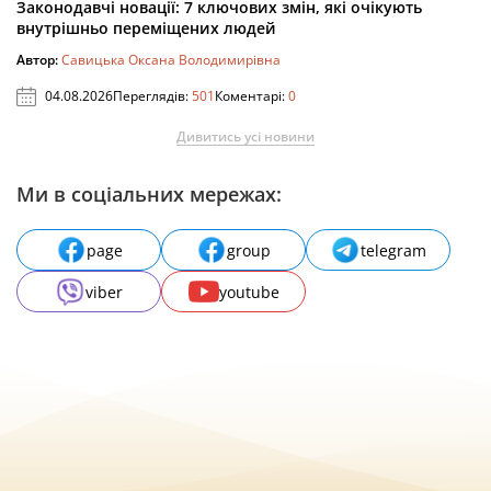
Законодавчі новації: 7 ключових змін, які очікують
внутрішньо переміщених людей
Автор:
Савицька Оксана Володимирівна
04.08.2026
Переглядів:
501
Коментарі:
0
Дивитись усі новини
Ми в соціальних мережах:
page
group
telegram
viber
youtube