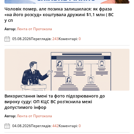
Чоловік помер, але позика залишилася: як фраза
«на його розсуд» коштувала дружині $1,1 млн ( ВС
у сп
Автор:
Лента от Протокола
05.08.2026
Переглядів:
243
Коментарі:
0
Використання імені та фото підозрюваного до
вироку суду: ОП КЦС ВС роз’яснила межі
допустимого інфор
Автор:
Лента от Протокола
04.08.2026
Переглядів:
442
Коментарі:
0