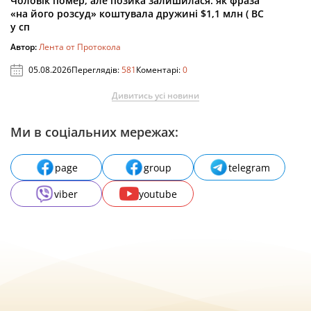
Чоловік помер, але позика залишилася: як фраза
«на його розсуд» коштувала дружині $1,1 млн ( ВС
у сп
Автор:
Лента от Протокола
05.08.2026
Переглядів:
581
Коментарі:
0
Дивитись усі новини
Ми в соціальних мережах:
page
group
telegram
viber
youtube