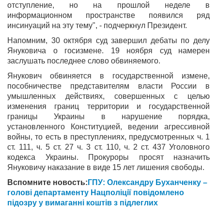
отступление, но на прошлой неделе в
информационном пространстве появился ряд
инсинуаций на эту тему", - подчеркнул Президент.
Напомним, 30 октября суд завершил дебаты по делу
Януковича о госизмене. 19 ноября суд намерен
заслушать последнее слово обвиняемого.
Янукович обвиняется в государственной измене,
пособничестве представителям власти России в
умышленных действиях, совершенных с целью
изменения границ территории и государственной
границы Украины в нарушение порядка,
установленного Конституцией, ведении агрессивной
войны, то есть в преступлениях, предусмотренных ч. 1
ст. 111, ч. 5 ст. 27 ч. 3 ст. 110, ч. 2 ст. 437 Уголовного
кодекса Украины. Прокуроры просят назначить
Януковичу наказание в виде 15 лет лишения свободы.
Вспомните новость:
ГПУ: Олександру Буханченку –
голові департаменту Нацполіції повідомлено
підозру у вимаганні коштів з підлеглих