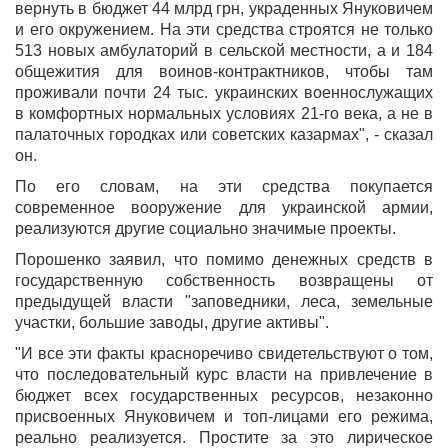
вернуть в бюджет 44 млрд грн, украденных Януковичем
и его окружением. На эти средства строятся не только
513 новых амбулаторий в сельской местности, а и 184
общежития для воинов-контрактников, чтобы там
проживали почти 24 тыс. украинских военнослужащих
в комфортных нормальных условиях 21-го века, а не в
палаточных городках или советских казармах", - сказал
он.
По его словам, на эти средства покупается
современное вооружение для украинской армии,
реализуются другие социально значимые проекты.
Порошенко заявил, что помимо денежных средств в
государственную собственность возвращены от
предыдущей власти "заповедники, леса, земельные
участки, большие заводы, другие активы".
"И все эти факты красноречиво свидетельствуют о том,
что последовательный курс власти на привлечение в
бюджет всех государственных ресурсов, незаконно
присвоенных Януковичем и топ-лицами его режима,
реально реализуется. Простите за это лирическое