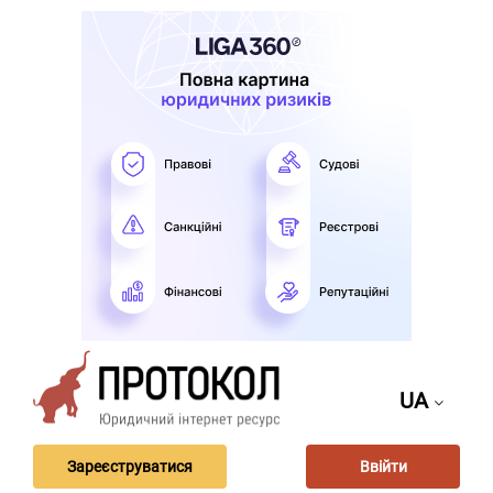
UA
Зареєструватися
Ввійти