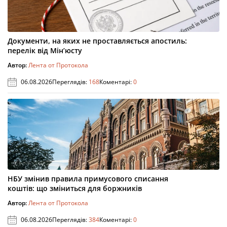
Документи, на яких не проставляється апостиль:
перелік від Мін’юсту
Автор:
Лента от Протокола
06.08.2026
Переглядів:
168
Коментарі:
0
НБУ змінив правила примусового списання
коштів: що зміниться для боржників
Автор:
Лента от Протокола
06.08.2026
Переглядів:
384
Коментарі:
0