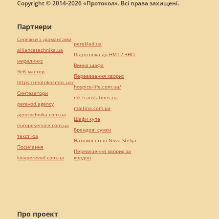
Copyright © 2014-2026 «Протокол». Всі права захищені.
Партнери
Сережки з діамантами
pereklad.ua
alliancetechnika.ua
Підготовка до НМТ / ЗНО
миралинкс
Винна шафа
Веб мастер
Перевезення хворих
https://motokosmos.ua/
hospice-life.com.ua/
Синтезатори
mk-translations.ua
perevod.agency
maltina.com.ua
agrotechnika.com.ua
Шафи купе
europeservice.com.ua
Брендові сумки
текст юа
Натяжні стелі Nova Stelya
Посилання
Перевезення хворих за
kievperevod.com.ua
кордон
Про проект