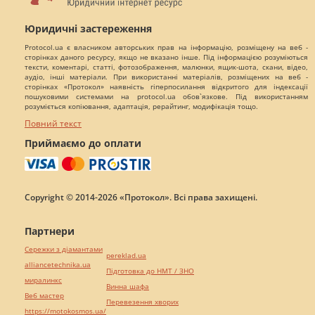
Юридичні застереження
Protocol.ua є власником авторських прав на інформацію, розміщену на веб -
сторінках даного ресурсу, якщо не вказано інше. Під інформацією розуміються
тексти, коментарі, статті, фотозображення, малюнки, ящик-шота, скани, відео,
аудіо, інші матеріали. При використанні матеріалів, розміщених на веб -
сторінках «Протокол» наявність гіперпосилання відкритого для індексації
пошуковими системами на protocol.ua обов`язкове. Під використанням
розуміється копіювання, адаптація, рерайтинг, модифікація тощо.
Повний текст
Приймаємо до оплати
Copyright © 2014-2026 «Протокол». Всі права захищені.
Партнери
Сережки з діамантами
pereklad.ua
alliancetechnika.ua
Підготовка до НМТ / ЗНО
миралинкс
Винна шафа
Веб мастер
Перевезення хворих
https://motokosmos.ua/