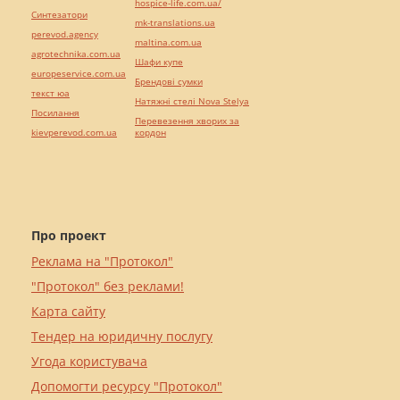
hospice-life.com.ua/
Синтезатори
mk-translations.ua
perevod.agency
maltina.com.ua
agrotechnika.com.ua
Шафи купе
europeservice.com.ua
Брендові сумки
текст юа
Натяжні стелі Nova Stelya
Посилання
Перевезення хворих за
kievperevod.com.ua
кордон
Про проект
Реклама на "Протокол"
"Протокол" без реклами!
Карта сайту
Тендер на юридичну послугу
Угода користувача
Допомогти ресурсу "Протокол"