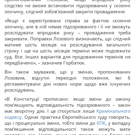
слідство не зможе встановити підозрюваних у скоєнні
злочину, слідчий зобов’язаний закрити провадження.
«Якщо є зареєстрована справа за фактом скоєння
злочину, але в ній немає підозрюваного і її не зможуть
розслідувати впродовж року – провадження треба
закривати. Поправки Лозового визначають, що слідчий
матиме шість місяців на розслідування загального
строку і ще на шість місяців терміни може подовжити
суд. Все. Інших варіантів для продовження термінів не
передбачено», – зазначив Горбатюк.
Він також зауважив, що у змінах, пропонованих
Лозовим, відсутні перехідні положення, які б
регламентували дію нових норм щодо вже існуючих
розслідувань.
«В Конституції прописано: якщо зміни до закону
пом’якшують відповідальність підозрюваного – закон
має зворотну дію. І це стосується лише
Кримінального
кодексу
. Однак практика Європейського суду говорить,
що і процесуальні зміни, тобто зміни до
КПК
, у випадку
пом’якшення відповідальності також можуть мати
зворотну дію. Навіть якщо цю практику не брати до