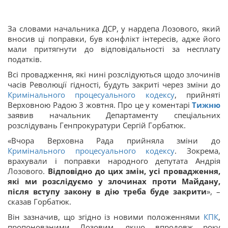
За словами начальника ДСР, у нардепа Лозового, який
вносив ці поправки, був конфлікт інтересів, адже його
мали притягнути до відповідальності за несплату
податків.
Всі провадження, які нині розслідуються щодо злочинів
часів Революції гідності, будуть закриті через зміни до
Кримінального процесуального кодексу
, прийняті
Верховною Радою 3 жовтня. Про це у коментарі
Тижню
заявив начальник Департаменту спеціальних
розслідувань Генпрокуратури Сергій Горбатюк.
«Вчора Верховна Рада прийняла зміни до
Кримінального процесуального кодексу
. Зокрема,
врахували і поправки народного депутата Андрія
Лозового.
Відповідно до цих змін, усі провадження,
які ми розслідуємо у злочинах проти Майдану,
після вступу закону в дію треба буде закрити
», –
сказав Горбатюк.
Він зазначив, що згідно із новими положеннями
КПК
,
пропонованими Лозовим, якщо впродовж року