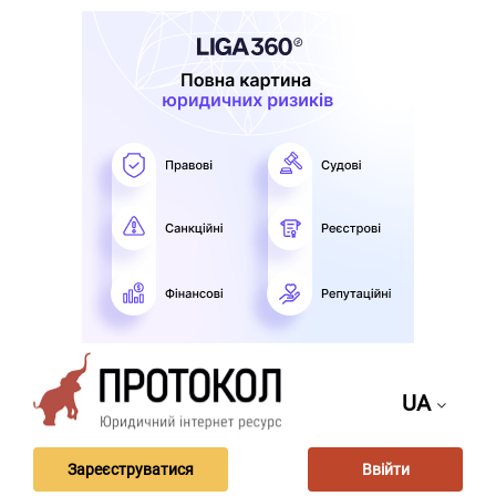
UA
Зареєструватися
Ввійти