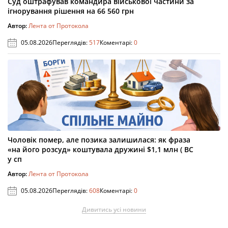
Суд оштрафував командира військової частини за
ігнорування рішення на 66 560 грн
Автор:
Лента от Протокола
05.08.2026
Переглядів:
517
Коментарі:
0
Чоловік помер, але позика залишилася: як фраза
«на його розсуд» коштувала дружині $1,1 млн ( ВС
у сп
Автор:
Лента от Протокола
05.08.2026
Переглядів:
608
Коментарі:
0
Дивитись усі новини