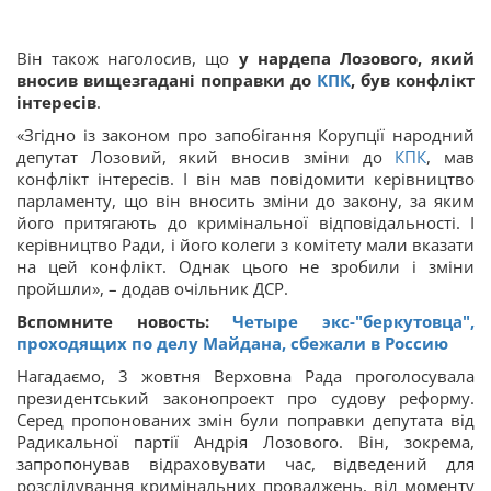
Він також наголосив, що
у нардепа Лозового, який
вносив вищезгадані поправки до
КПК
, був конфлікт
інтересів
.
«Згідно із законом про запобігання Корупції народний
депутат Лозовий, який вносив зміни до
КПК
, мав
конфлікт інтересів. І він мав повідомити керівництво
парламенту, що він вносить зміни до закону, за яким
його притягають до кримінальної відповідальності. І
керівництво Ради, і його колеги з комітету мали вказати
на цей конфлікт. Однак цього не зробили і зміни
пройшли», – додав очільник ДСР.
Вспомните новость:
Четыре экс-"беркутовца",
проходящих по делу Майдана, сбежали в Россию
Нагадаємо, 3 жовтня Верховна Рада проголосувала
президентський законопроект про судову реформу.
Серед пропонованих змін були поправки депутата від
Радикальної партії Андрія Лозового. Він, зокрема,
запропонував відраховувати час, відведений для
розслідування кримінальних проваджень, від моменту