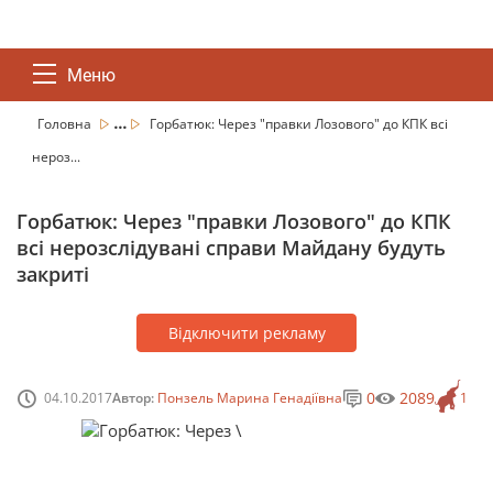
Меню
...
Головна
Горбатюк: Через "правки Лозового" до КПК всі
нероз...
Горбатюк: Через "правки Лозового" до КПК
всі нерозслідувані справи Майдану будуть
закриті
Відключити рекламу
0
2089
04.10.2017
Автор:
Понзель Марина Генадіївна
1