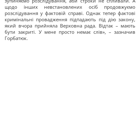
зупиняємо розслідування, аби строки не спливали. А
щодо інших невстановлених осіб продовжуємо
розслідування у фактовій справі. Однак тепер фактові
кримінальні провадження підпадають під дію закону,
який вчора прийняла Верховна рада. Відтак – мають
бути закриті. У мене просто немає слів», – зазначив
Горбатюк.