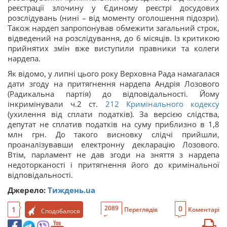
реєстрації злочину у Єдиному реєстрі досудових
розслідувань (нині – від моменту оголошення підозри).
Також нардеп запропонував обмежити загальний строк,
відведений на розслідування, до 6 місяців. Із критикою
прийнятих змін вже виступили правники та колеги
нардепа.
Як відомо, у липні цього року Верховна Рада намагалася
дати згоду на притягнення нардепа Андрія Лозового
(Радикальна партія) до відповідальності. Йому
інкримінували ч.2 ст.
212
Кримінального кодексу
(ухилення від сплати податків). За версією слідства,
депутат не сплатив податків на суму приблизно в 1,8
млн грн. До такого висновку слідчі прийшли,
проаналізувавши електронну декларацію Лозового.
Втім, парламент не дав згоди на зняття з нардепа
недоторканості і притягнення його до кримінальної
відповідальності.
Джерело:
Тиждень.ua
0
2089
1
Переглядів
Коментарі
Сподобалося