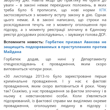
уваги – в законі немає перехідних положень, в яких
треба було б прописати, що нові норми
КПК
застосовуються з моменту вступу закону в дію. Однак
цього немає. А в законі написано, що строки на
розслідування течуть не з моменту оголошення про
підозру, а з моменту реєстрації злочину в Єдиному
реєстрі досудових розслідувань», – зауважує голова ДСР.
Вспомните новость:
Горбатюк призвал Авакова не
защищать подозреваемых в преступлениях против
Майдана
Горбатюк додав, що нині у Департаменту
спецрозслідувань є провадження, яким скоро
виповниться чотири роки.
«30 листопада 2013-го було зареєстроване перше
кримінальне провадження. І у нас є фактові
провадження, яким скоро виповниться 4 роки. Чому
так? Скажімо, у нас провадження за фактом злочину і в
ньому є невстановлені особи. Коли з’являється
підозрюваний, із фактової справи ми виділяємо окреме
провадження, оголошуємо людину в підозру і