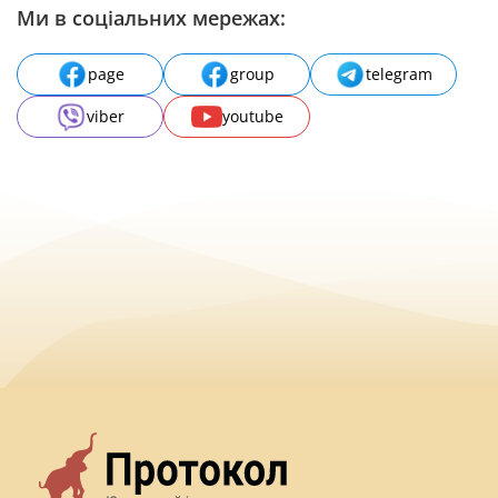
Ми в соціальних мережах:
page
group
telegram
viber
youtube