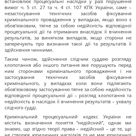
встановлює процесуальні наслідки у разі порушення
вимог ч. 5 ст. 27 та ч. 4 ст. 107 КПК України, саме –
незастосування технічних засобів фіксування
кримінального провадження у випадках, якщо воно є
обов’язковим, тягне за собою недійсність відповідної
процесуальної дії та отриманих внаслідок її вчинення
результатів, за винятком випадків, якщо сторони не
заперечують про визнання такої дії та результатів її
здійснення чинними.
Таким чином, здійснення слідчим суддею розгляду
клопотання або іншого питання яке порушують перед
ним сторонами кримінального провадження і не
застосування технічних засобів фіксування
кримінального, у випадках коли вони підлягають
обов’язковому застосуванню тягне за собою недійсність
відповідної процесуальної дії – розгляд клопотання та
недійсність в наслідок її вчинення результатів – ухвалу
слідчого судді.
Кримінальний процесуальний кодекс України не
містить визначення поняття “недійсний”, однак ми
знаємо, що згідно теорії права – недійсний – це те, що
не створює юридичних наслідків та не має юридичної