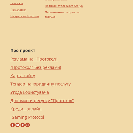
текст юа
Натяжні стелі Nova Stelya
Посилання
Перевезення хворих за
kievperevod.com.ua
кордон
Про проект
Реклама на "Протокол"
"Протокол" без реклами!
Карта сайту
Тендер на юридичну послугу
Угода користувача
Допомогти ресурсу "Протокол"
Кредит онлайн
iGaming Protocol