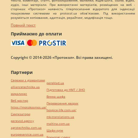
тексти, коментарі, статті, фотозображення, малюнки, ящик-шота, скани, відео,
аудіо, інші матеріали. При використанні матеріалів, розміщених на веб -
сторінках «Протокол» наявність гіперпосилання відкритого для індексації
пошуковими системами на protocol.ua обов`язкове. Під використанням
розуміється копіювання, адаптація, рерайтинг, модифікація тощо.
Повний текст
Приймаємо до оплати
Copyright © 2014-2026 «Протокол». Всі права захищені.
Партнери
Сережки з діамантами
pereklad.ua
alliancetechnika.ua
Підготовка до НМТ / ЗНО
миралинкс
Винна шафа
Веб мастер
Перевезення хворих
https://motokosmos.ua/
hospice-life.com.ua/
Синтезатори
mk-translations.ua
perevod.agency
maltina.com.ua
agrotechnika.com.ua
Шафи купе
europeservice.com.ua
Брендові сумки