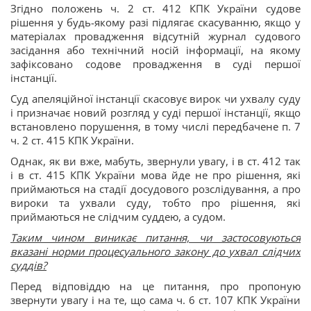
Згідно положень ч. 2 ст. 412 КПК України судове
рішення у будь-якому разі підлягає скасуванню, якщо у
матеріалах провадження відсутній журнал судового
засідання або технічний носій інформації, на якому
зафіксовано содове провадження в суді першої
інстанції.
Суд апеляційної інстанції скасовує вирок чи ухвалу суду
і призначає новий розгляд у суді першої інстанції, якщо
встановлено порушення, в тому числі передбачене п. 7
ч. 2 ст. 415 КПК України.
Однак, як ви вже, мабуть, звернули увагу, і в ст. 412 так
і в ст. 415 КПК України мова йде не про рішення, які
приймаються на стадії досудового розслідування, а про
вироки та ухвали суду, тобто про рішення, які
приймаються не слідчим суддею, а судом.
Таким чином виникає питання, чи застосовуються
вказані норми процесуального закону до ухвал слідчих
суддів?
Перед відповіддю на це питання, про пропоную
звернути увагу і на те, що сама ч. 6 ст. 107 КПК України