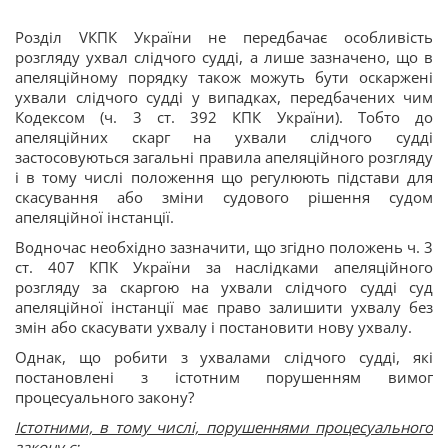
Розділ VКПК України не передбачає особливість
розгляду ухвал слідчого судді, а лише зазначено, що в
апеляційному порядку також можуть бути оскаржені
ухвали слідчого судді у випадках, передбачених чим
Кодексом (ч. 3 ст. 392 КПК України). Тобто до
апеляційних скарг на ухвали слідчого судді
застосовуються загальні правила апеляційного розгляду
і в тому числі положення що регулюють підстави для
скасування або зміни судового рішення судом
апеляційної інстанції.
Водночас необхідно зазначити, що згідно положень ч. 3
ст. 407 КПК України за наслідками апеляційного
розгляду за скаргою на ухвали слідчого судді суд
апеляційної інстанції має право залишити ухвалу без
змін або скасувати ухвалу і постановити нову ухвалу.
Однак, що робити з ухвалами слідчого судді, які
постановлені з істотним порушенням вимог
процесуального закону?
Істотними, в тому числі, порушеннями процесуального
закону є: