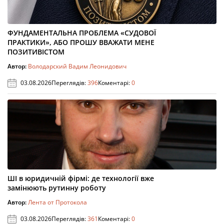
ФУНДАМЕНТАЛЬНА ПРОБЛЕМА «СУДОВОЇ
ПРАКТИКИ», АБО ПРОШУ ВВАЖАТИ МЕНЕ
ПОЗИТИВІСТОМ
Автор:
Володарский Вадим Леонидович
03.08.2026
Переглядів:
396
Коментарі:
0
ШІ в юридичній фірмі: де технології вже
замінюють рутинну роботу
Автор:
Лента от Протокола
03.08.2026
Переглядів:
361
Коментарі:
0