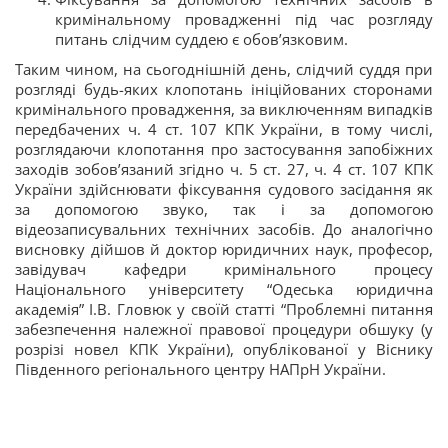
кримінальному провадженні під час розгляду
питань слідчим суддею є обов’язковим.
Таким чином, на сьогоднішній день, слідчий суддя при
розгляді будь-яких клопотань ініційованих сторонами
кримінального провадження, за виключенням випадків
передбачених ч. 4 ст. 107 КПК України, в тому числі,
розглядаючи клопотання про застосування запобіжних
заходів зобов’язаний згідно ч. 5 ст. 27, ч. 4 ст. 107 КПК
України здійснювати фіксування судового засідання як
за допомогою звуко, так і за допомогою
відеозаписувальних технічних засобів. До аналогічно
висновку дійшов й доктор юридичних наук, професор,
завідувач кафедри кримінального процесу
Національного університету “Одеська юридична
академія” І.В. Гловюк у своїй статті “Проблемні питання
забезпечення належної правової процедури обшуку (у
розрізі новел КПК України), опублікованої у Віснику
Південного регіонального центру НАПрН України.