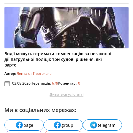
Водії можуть отримати компенсацію за незаконні
дії патрульної поліції: три судові рішення, які
варто
Автор:
Лента от Протокола
03.08.2026
Переглядів:
679
Коментарі:
0
Дивитись усі статті
Ми в соціальних мережах:
page
group
telegram