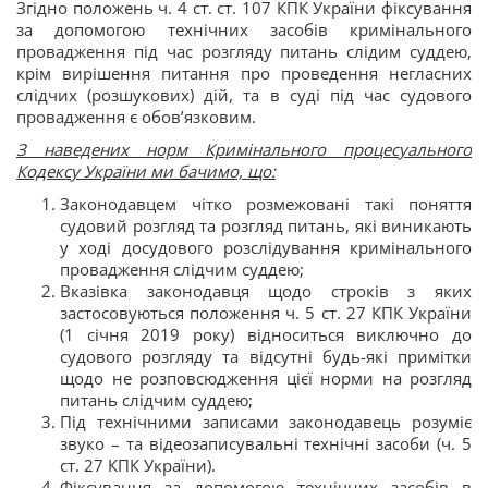
Згідно положень ч. 4 ст. ст. 107 КПК України фіксування
за допомогою технічних засобів кримінального
провадження під час розгляду питань слідим суддею,
крім вирішення питання про проведення негласних
слідчих (розшукових) дій, та в суді під час судового
провадження є обов’язковим.
З наведених норм Кримінального процесуального
Кодексу України ми бачимо, що:
Законодавцем чітко розмежовані такі поняття
судовий розгляд та розгляд питань, які виникають
у ході досудового розслідування кримінального
провадження слідчим суддею;
Вказівка законодавця щодо строків з яких
застосовуються положення ч. 5 ст. 27 КПК України
(1 січня 2019 року) відноситься виключно до
судового розгляду та відсутні будь-які примітки
щодо не розповсюдження цієї норми на розгляд
питань слідчим суддею;
Під технічними записами законодавець розуміє
звуко – та відеозаписувальні технічні засоби (ч. 5
ст. 27 КПК України).
Фіксування за допомогою технічних засобів в