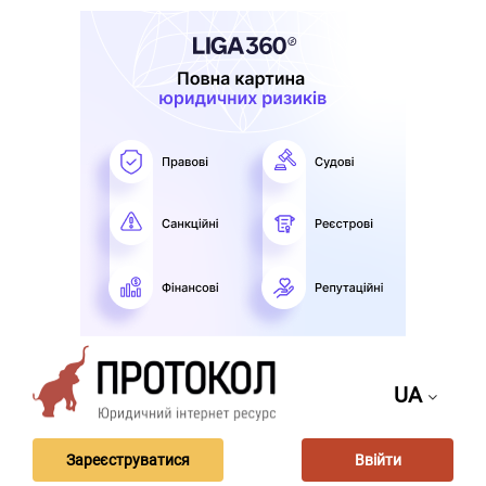
UA
Зареєструватися
Ввійти