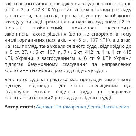
зафіксовано судове провадження в суді першої інстанції
(п. 7 ч. 2 ст. 412 КПК України), за результатами розгляду
клопотання, наприклад, про застосування запобіжного
заходу у вигляді тримання під вартою, суд апеляційної
інстанції позбавлений можливості перевірити
законність такого рішення (воно не створило, в тому
числі юридичних наслідків – ч. 6 ст. 107 КПК), а відтак,
на наш погляд, така ухвала слідчого судді, відповідно до
ч. 5 ст. 27, ч. 6 ст. 107, п. 7 ч. 2 ст. 412, п. 1 ч. 1 ст. 415
КПК України, з застосуванням ч. 6 ст. 9 КПК України
підлягає безумовному скасування та направлення
клопотання на новий розгляд слідчому судді.
Біль того, судова практика має приклади саме такого
підходу, відповідно до якого апеляційний суд
скасовував ухвали слідчого судді та направляв
клопотання на новий розгляд до слідчого судді.
Автор статті:
Адвокат Пономаренко Денис Васильевич