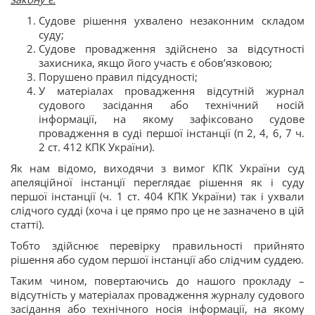
Судове рішення ухвалено незаконним складом
суду;
Судове провадження здійснено за відсутності
захисника, якщо його участь є обов’язковою;
Порушено правил підсудності;
У матеріалах провадження відсутній журнал
судового засідання або технічний носій
інформації, на якому зафіксовано судове
провадження в суді першої інстанції (п 2, 4, 6, 7 ч.
2 ст. 412 КПК України).
Як нам відомо, виходячи з вимог КПК України суд
апеляційної інстанції переглядає рішення як і суду
першої інстанції (ч. 1 ст. 404 КПК України) так і ухвали
слідчого судді (хоча і це прямо про це не зазначено в цій
статті).
Тобто здійснює перевірку правильності прийнято
рішення або судом першої інстанції або слідчим суддею.
Таким чином, повертаючись до нашого прокладу –
відсутність у матеріалах провадження журналу судового
засідання або технічного носія інформації, на якому