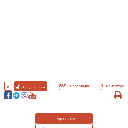
0
9031
6
Переглядів
Коментарі
Сподобалося
Подякувати