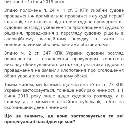
чинності з 1 січня 2019 року.
Згідно положень п. 24 ч. 1 ст. 3 КПК України судове
провадження- кримінальне провадження у суді першої
інстанції, яке включає підготовче судове провадження,
судовий розгляд і ухвалення та проголошення судового
рішення, провадження з перегляду судових рішень в
апеляційному, касаційному порядку, а також за
нововиявленими або виключними обставинами.
Згідно ч. 2 ст. 347 КПК України судовий розгляд
починається з оголошення прокурором короткого
викладу обвинувального акта, якщо учасники судового
провадження не заявили клопотання про оголошення
обвинувального акта в повному обсязі.
Таким чином, ми бачимо, що частина п’ята ст. 27 КПК
України застосовується, точніше набираю чинності з 1
січня 2019 року лише щодо судового розгляду, а в
іншому діє з моменту офіційної публікації, тобто на
сьогоднішній день є чинною!
Що це значить, де вона застосовується та які
процесуальні наслідки це має?