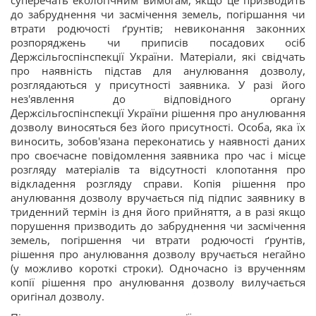
до забруднення чи засмічення земель, погіршання чи
втрати родючості ґрунтів; невиконання законних
розпоряджень чи приписів посадових осіб
Держсільгоспінспекції України. Матеріали, які свідчать
про наявність підстав для анулювання дозволу,
розглядаються у присутності заявника. У разі його
нез'явлення до відповідного органу
Держсільгоспінспекції України рішення про анулювання
дозволу виносяться без його присутності. Особа, яка їх
виносить, зобов'язана переконатись у наявності даних
про своєчасне повідомлення заявника про час і місце
розгляду матеріалів та відсутності клопотання про
відкладення розгляду справи. Копія рішення про
анулювання дозволу вручається під підпис заявнику в
триденний термін із дня його прийняття, а в разі якщо
порушення призводить до забруднення чи засмічення
земель, погіршення чи втрати родючості ґрунтів,
рішення про анулювання дозволу вручається негайно
(у можливо короткі строки). Одночасно із врученням
копії рішення про анулювання дозволу вилучається
оригінал дозволу.