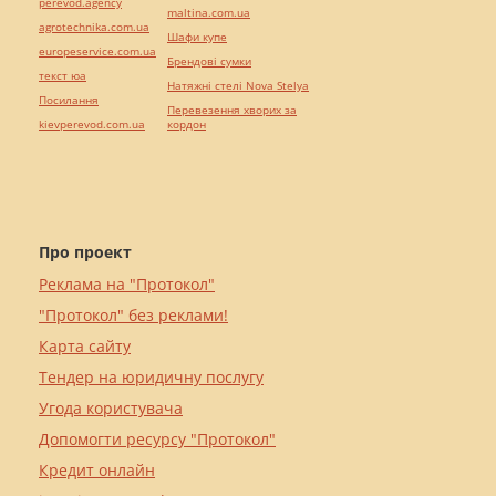
perevod.agency
maltina.com.ua
agrotechnika.com.ua
Шафи купе
europeservice.com.ua
Брендові сумки
текст юа
Натяжні стелі Nova Stelya
Посилання
Перевезення хворих за
kievperevod.com.ua
кордон
Про проект
Реклама на "Протокол"
"Протокол" без реклами!
Карта сайту
Тендер на юридичну послугу
Угода користувача
Допомогти ресурсу "Протокол"
Кредит онлайн