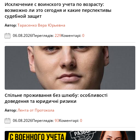
Исключение с воинского учета по возрасту:
возможно ли это сегодня и какие перспективы
судебной защит
Автор:
Тарасенко Вера Юрьевна
06.08.2026
Переглядів:
229
Коментарі:
0
Спільне проживання без шлюбу: особливості
доведення та юридичні ризики
Автор:
Лента от Протокола
06.08.2026
Переглядів:
93
Коментарі:
0