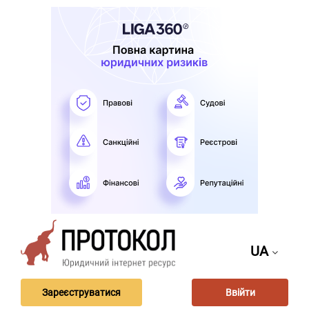
UA
Зареєструватися
Ввійти