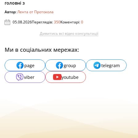
головні з
Автор:
Лента от Протокола
05.08.2026
Переглядів:
350
Коментарі:
0
Дивитись всі відео консультації
Ми в соціальних мережах:
page
group
telegram
viber
youtube