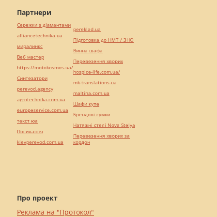
Партнери
Сережки з діамантами
pereklad.ua
alliancetechnika.ua
Підготовка до НМТ / ЗНО
миралинкс
Винна шафа
Веб мастер
Перевезення хворих
https://motokosmos.ua/
hospice-life.com.ua/
Синтезатори
mk-translations.ua
perevod.agency
maltina.com.ua
agrotechnika.com.ua
Шафи купе
europeservice.com.ua
Брендові сумки
текст юа
Натяжні стелі Nova Stelya
Посилання
Перевезення хворих за
kievperevod.com.ua
кордон
Про проект
Реклама на "Протокол"