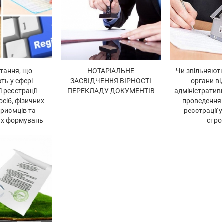
итання, що
НОТАРІАЛЬНЕ
Чи звільняют
ть у сфері
ЗАСВІДЧЕННЯ ВІРНОСТІ
органи ві
 реєстрації
ПЕРЕКЛАДУ ДОКУМЕНТІВ
адміністратив
сіб, фізичних
проведення
дприємців та
реєстрації 
их формувань
стро