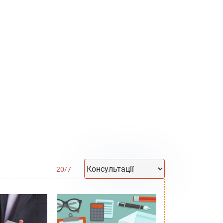
20
/
7