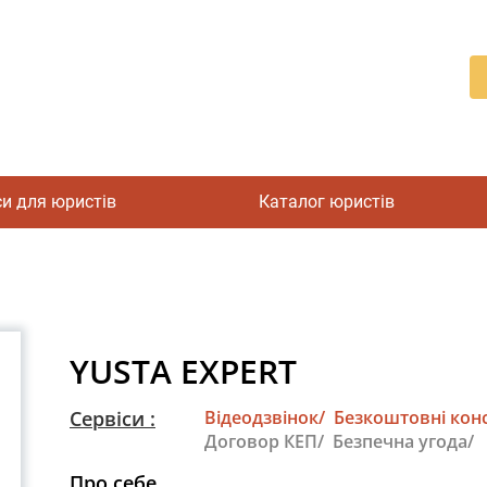
си для юристів
Каталог юристів
YUSTA EXPERT
Сервіси :
Відеодзвінок/
Безкоштовні конс
Договор КЕП/
Безпечна угода/
Про себе