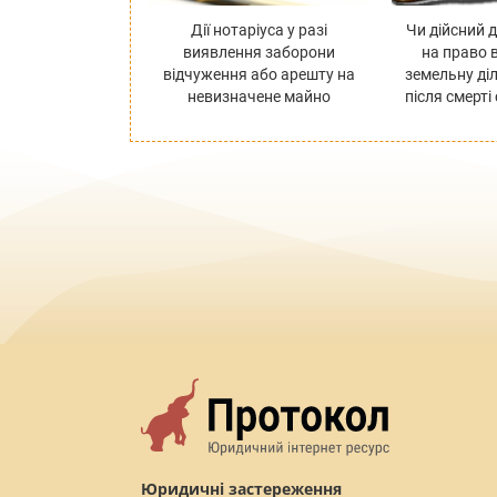
Дії нотаріуса у разі
Чи дійсний 
виявлення заборони
на право 
відчуження або арешту на
земельну ді
невизначене майно
після смерт
Юридичні застереження