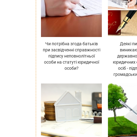
Чи потрібна згода батьків
Деякі п
при засвідченні справжності
виникаю
підпису неповнолітньої
державної
особи на статуті юридичної
юридичних о
особи?
осіб - пі
громадськ