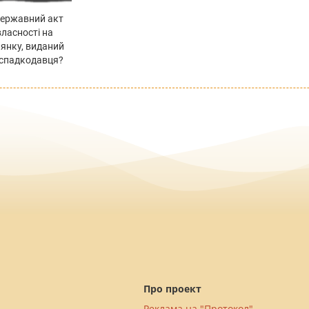
державний акт
власності на
лянку, виданий
і спадкодавця?
Про проект
Реклама на "Протокол"