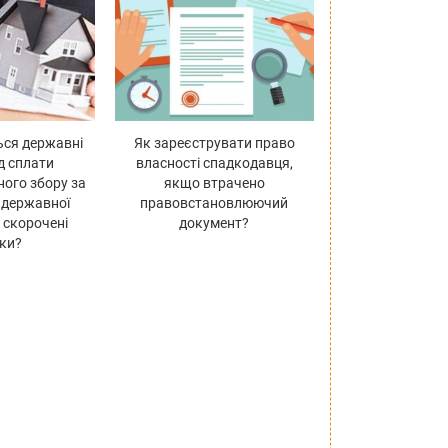
ься державні
Як зареєструвати право
д сплати
власності спадкодавця,
ного збору за
якщо втрачено
 державної
правовстановлюючий
у скорочені
документ?
ки?