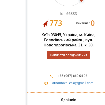
id : 66883
773
0
Рейтинг :
Київ 03045, Україна, м. Київа,
Голосіївський район, вул.
Новопирогівська, 31, к. 30.
Написати повідомлення
+38 (067) 660 04 06
arnautova.lesia@gmail.com
Дзвінків