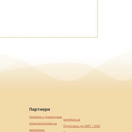
Партнери
Сережки з діамантами
pereklad.ua
alliancetechnika.ua
Підготовка до НМТ / ЗНО
миралинкс