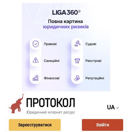
UA
Зареєструватися
Ввійти