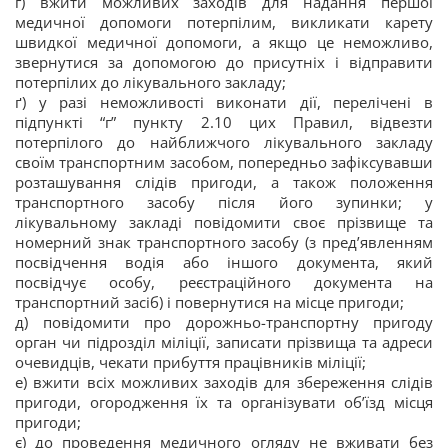
г) вжити можливих заходів для надання першої
медичної допомоги потерпілим, викликати карету
швидкої медичної допомоги, а якщо це неможливо,
звернутися за допомогою до присутніх і відправити
потерпілих до лікувального закладу;
ґ) у разі неможливості виконати дії, перелічені в
підпункті “г” пункту 2.10 цих Правил, відвезти
потерпілого до найближчого лікувального закладу
своїм транспортним засобом, попередньо зафіксувавши
розташування слідів пригоди, а також положення
транспортного засобу після його зупинки; у
лікувальному закладі повідомити своє прізвище та
номерний знак транспортного засобу (з пред’явленням
посвідчення водія або іншого документа, який
посвідчує особу, реєстраційного документа на
транспортний засіб) і повернутися на місце пригоди;
д) повідомити про дорожньо-транспортну пригоду
орган чи підрозділ міліції, записати прізвища та адреси
очевидців, чекати прибуття працівників міліції;
е) вжити всіх можливих заходів для збереження слідів
пригоди, огородження їх та організувати об’їзд місця
пригоди;
є) до проведення медичного огляду не вживати без