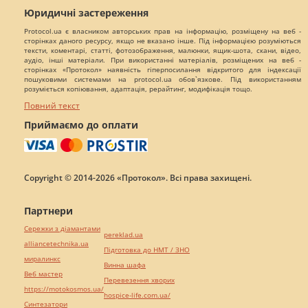
Юридичні застереження
Protocol.ua є власником авторських прав на інформацію, розміщену на веб -
сторінках даного ресурсу, якщо не вказано інше. Під інформацією розуміються
тексти, коментарі, статті, фотозображення, малюнки, ящик-шота, скани, відео,
аудіо, інші матеріали. При використанні матеріалів, розміщених на веб -
сторінках «Протокол» наявність гіперпосилання відкритого для індексації
пошуковими системами на protocol.ua обов`язкове. Під використанням
розуміється копіювання, адаптація, рерайтинг, модифікація тощо.
Повний текст
Приймаємо до оплати
Copyright © 2014-2026 «Протокол». Всі права захищені.
Партнери
Сережки з діамантами
pereklad.ua
alliancetechnika.ua
Підготовка до НМТ / ЗНО
миралинкс
Винна шафа
Веб мастер
Перевезення хворих
https://motokosmos.ua/
hospice-life.com.ua/
Синтезатори