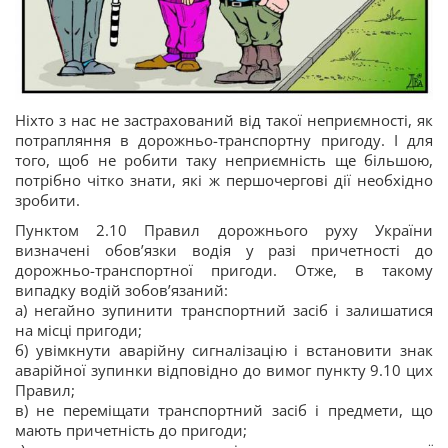
Ніхто з нас не застрахований від такої неприємності, як
потрапляння в дорожньо-транспортну пригоду. І для
того, щоб не робити таку неприємність ще більшою,
потрібно чітко знати, які ж першочергові дії необхідно
зробити.
Пунктом 2.10 Правил дорожнього руху України
визначені обов’язки водія у разі причетності до
дорожньо-транспортної пригоди. Отже, в такому
випадку водій зобов’язаний:
а) негайно зупинити транспортний засіб і залишатися
на місці пригоди;
б) увімкнути аварійну сигналізацію і встановити знак
аварійної зупинки відповідно до вимог пункту 9.10 цих
Правил;
в) не переміщати транспортний засіб і предмети, що
мають причетність до пригоди;