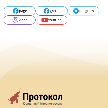
page
group
telegram
viber
youtube