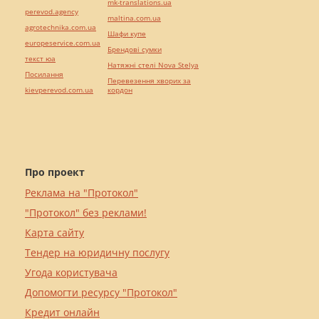
mk-translations.ua
perevod.agency
maltina.com.ua
agrotechnika.com.ua
Шафи купе
europeservice.com.ua
Брендові сумки
текст юа
Натяжні стелі Nova Stelya
Посилання
Перевезення хворих за
kievperevod.com.ua
кордон
Про проект
Реклама на "Протокол"
"Протокол" без реклами!
Карта сайту
Тендер на юридичну послугу
Угода користувача
Допомогти ресурсу "Протокол"
Кредит онлайн