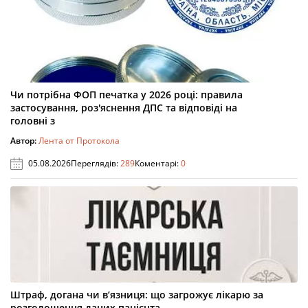
Чи потрібна ФОП печатка у 2026 році: правила
застосування, роз'яснення ДПС та відповіді на
головні з
Автор:
Лента от Протокола
05.08.2026
Переглядів:
289
Коментарі:
0
Штраф, догана чи в’язниця: що загрожує лікарю за
розголошення даних пацієнта