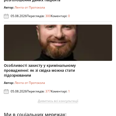
Автор:
Лента от Протокола
05.08.2026
Переглядів:
300
Коментарі:
0
Особливості захисту у кримінальному
провадженні: як зі свідка можна стати
підозрюваним
Автор:
Лента от Протокола
05.08.2026
Переглядів:
377
Коментарі:
1
Дивитись всі консультації
Ми в соціальних мережах: