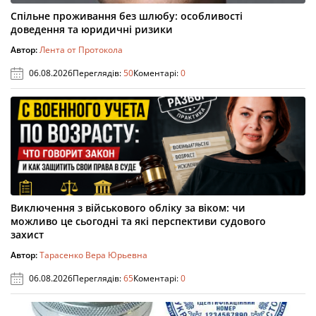
Спільне проживання без шлюбу: особливості
доведення та юридичні ризики
Автор:
Лента от Протокола
06.08.2026
Переглядів:
50
Коментарі:
0
Виключення з військового обліку за віком: чи
можливо це сьогодні та які перспективи судового
захист
Автор:
Тарасенко Вера Юрьевна
06.08.2026
Переглядів:
65
Коментарі:
0