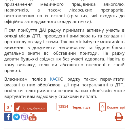
призначення медичного працівника алкоголю,
наркотиків, а також лікарських препаратів,
виготовлених на їх основі (крім тих, які входять до
офіційно затвердженого складу аптечки).
Після прибуття ДАІ раджу приймати активну участь в
огляді місця ДТП, проведенні вимірювань та складанні
протоколу огляду і схеми. Так ви мінімізуєте можливість
внесення в документи неточностей та будете більш
детально знати всі обставини пригоди. Не раджу
давати будь-які свідчення без участі адвоката. Навіть в
тому випадку, коли ви абсолютно впевнені в своїй
правоті.
Власникам полісів
КАС
КО раджу також перечитати
вказані в них обов’язкові дії при потраплянні в ДТП,
оскільки недотримання певних ваших обов’язків може
вартувати вам відмови у страховій виплаті.
0
13854
0
Переглядів
Коментарі
Сподобалося