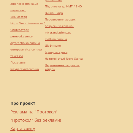
alliancetechnika.ua
Підготовка до НМТ / ЗНО
миралинкс
Винна шафа
Веб мастер
Перевезення хворих
https://motokosmos.ua/
hospice-life.com.ua/
Синтезатори
mk-translations.ua
perevod.agency
maltina.com.ua
agrotechnika.com.ua
Шафи купе
europeservice.com.ua
Брендові сумки
текст юа
Натяжні стелі Nova Stelya
Посилання
Перевезення хворих за
kievperevod.com.ua
кордон
Про проект
Реклама на "Протокол"
"Протокол" без реклами!
Карта сайту