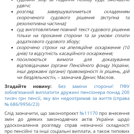
удвічі;
розгляд завершуватиметься складенням
скороченого судового рішення (вступна та
резолютивна частина);
суд виготовлятиме повний текст судового рішення
тільки на прохання сторони та за умови сплати
додаткового судового збору;
скорочено строки на апеляційне оскарження (10
днів) та відсутність касаційного оскарження;
посилюються вимоги для доказування
відповідачами (органи Пенсійного фонду України,
інші державні органи) правомірності їх рішень, дій
чи бездіяльності»
, – зазначив Денис Маслов.
Згадайте новину:
Без заміни сторони! ПФУ
зобов’язаний виплатити дружині пенсіонера понад 200
тисяч грн пенсії, яку він недоотримав за життя (справа
№ 686/9956/23)
Слід зазначити, що законопроєкт
№11170
про внесення
змін до деяких законодавчих актів України щодо
удосконалення розгляду справ незначної складності
про пенсійні та інші соціальні виплати, а також типових