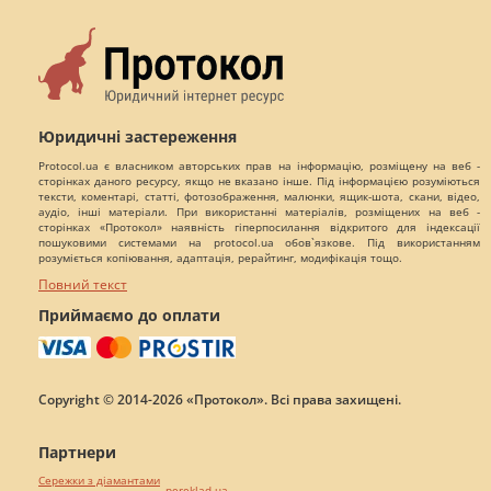
Юридичні застереження
Protocol.ua є власником авторських прав на інформацію, розміщену на веб -
сторінках даного ресурсу, якщо не вказано інше. Під інформацією розуміються
тексти, коментарі, статті, фотозображення, малюнки, ящик-шота, скани, відео,
аудіо, інші матеріали. При використанні матеріалів, розміщених на веб -
сторінках «Протокол» наявність гіперпосилання відкритого для індексації
пошуковими системами на protocol.ua обов`язкове. Під використанням
розуміється копіювання, адаптація, рерайтинг, модифікація тощо.
Повний текст
Приймаємо до оплати
Copyright © 2014-2026 «Протокол». Всі права захищені.
Партнери
Сережки з діамантами
pereklad.ua