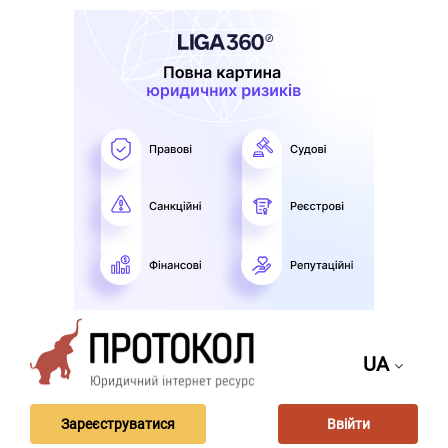
UA
Зареєструватися
Ввійти