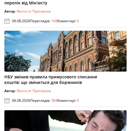
перелік від Мін’юсту
Автор:
Лента от Протокола
06.08.2026
Переглядів:
168
Коментарі:
0
НБУ змінив правила примусового списання
коштів: що зміниться для боржників
Автор:
Лента от Протокола
06.08.2026
Переглядів:
384
Коментарі:
0