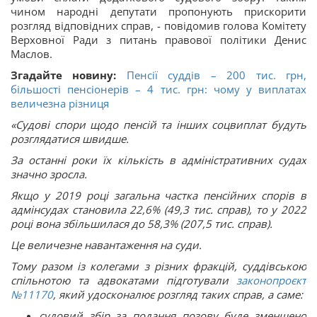
чином народні депутати пропонують прискорити
розгляд відповідних справ, - повідомив голова Комітету
Верховної Ради з питань правової політики Денис
Маслов.
Згадайте новину:
Пенсії суддів – 200 тис. грн,
більшості пенсіонерів – 4 тис. грн: чому у виплатах
величезна різниця
«Судові спори щодо пенсій та інших соцвиплат будуть
розглядатися швидше.
За останні роки їх кількість в адміністративних судах
значно зросла.
Якщо у 2019 році загальна частка пенсійних спорів в
адмінсудах становила 22,6% (49,3 тис. справ), то у 2022
році вона збільшилася до 58,3% (207,5 тис. справ).
Це величезне навантаження на суди.
Тому разом із колегами з різних фракцій, суддівською
спільнотою та адвокатами підготували
законопроєкт
№11170
, який удосконалює розгляд таких справ, а саме:
судовий збір за подання позову буде зменшено