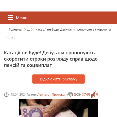
Меню
...
Головна
Касації не буде! Депутати пропонують скоротити
стр...
Касації не буде! Депутати пропонують
скоротити строки розгляду справ щодо
пенсій та соцвиплат
Відключити рекламу
0
2749
15.04.2024
Автор:
Лента от Протокола
0